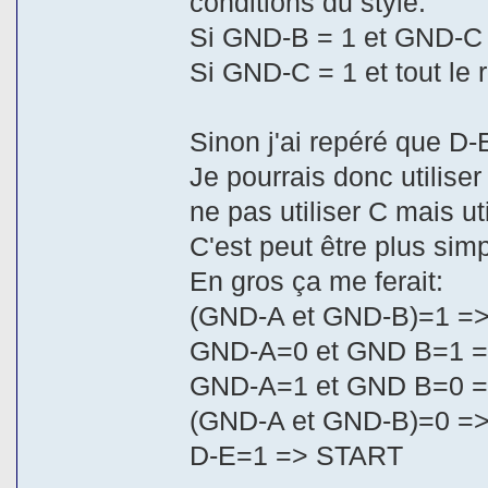
conditions du style:
Si GND-B = 1 et GND-C
Si GND-C = 1 et tout le 
Sinon j'ai repéré que 
Je pourrais donc utilise
ne pas utiliser C mais ut
C'est peut être plus sim
En gros ça me ferait:
(GND-A et GND-B)=1 =
GND-A=0 et GND B=1 
GND-A=1 et GND B=0 
(GND-A et GND-B)=0 =
D-E=1 => START