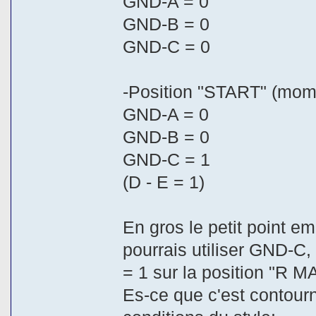
GND-A = 0
GND-B = 0
GND-C = 0
-Position "START" (mo
GND-A = 0
GND-B = 0
GND-C = 1
(D - E = 1)
En gros le petit point em
pourrais utiliser GND-C
= 1 sur la position "R M
Es-ce que c'est contour