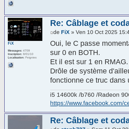
Re: Câblage et coda
de
FiX
» Ven 10 Oct 2025 15:
Oui, le C passe momenta
FiX
sur 0 en BOTH.
Messages:
4709
Inscription:
8/01/10
Localisation:
Feignies
Et il est sur 1 en RMAG.
Drôle de système d'ail
fonctionne ce truc dans 
i5 14600k /b760 /Radeon 9
https://www.facebook.com/
Re: Câblage et coda