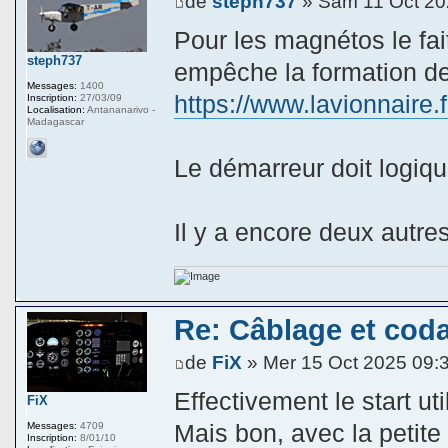
de
steph737
» Sam 11 Oct 20
Pour les magnétos le fait
steph737
empêche la formation de 
Messages:
1400
https://www.lavionnaire
Inscription:
27/03/09
Localisation:
Antananarivo -
Madagascar
Le démarreur doit logiqu
Il y a encore deux autre
Re: Câblage et coda
de
FiX
» Mer 15 Oct 2025 09:
Effectivement le start uti
FiX
Mais bon, avec la petite
Messages:
4709
Inscription:
8/01/10