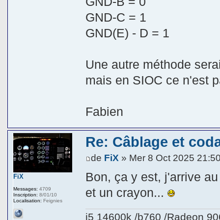
GND-B = 0
GND-C = 1
GND(E) - D = 1
Une autre méthode serai
mais en SIOC ce n'est p
Fabien
Re: Câblage et coda
de
FiX
» Mer 8 Oct 2025 21:5
Bon, ça y est, j'arrive au
FiX
et un crayon...
Messages:
4709
Inscription:
8/01/10
Localisation:
Feignies
i5 14600k /b760 /Radeon 9