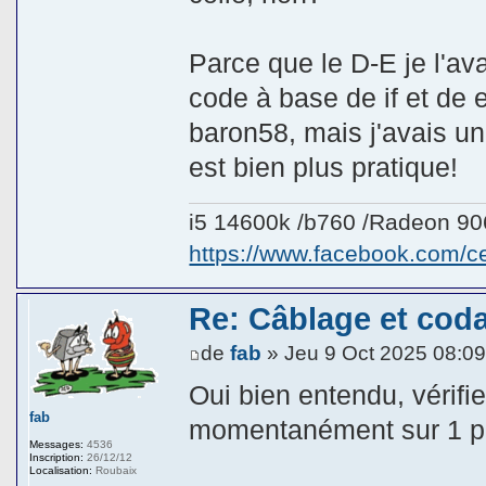
Parce que le D-E je l'av
code à base de if et de e
baron58, mais j'avais un
est bien plus pratique!
i5 14600k /b760 /Radeon 9
https://www.facebook.com/
Re: Câblage et coda
de
fab
» Jeu 9 Oct 2025 08:0
Oui bien entendu, vérifi
fab
momentanément sur 1 p
Messages:
4536
Inscription:
26/12/12
Localisation:
Roubaix