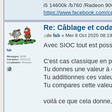
i5 14600k /b760 /Radeon 9
https://www.facebook.com/
Re: Câblage et coda
de
fab
» Mer 8 Oct 2025 08:1
Avec SIOC tout est possi
fab
Messages:
4536
C'est cas classique en 
Inscription:
26/12/12
Localisation:
Roubaix
Tu donnes une valeur à c
Tu additionnes ces valeu
Tu compares cette valeu
voilà ce que cela donne