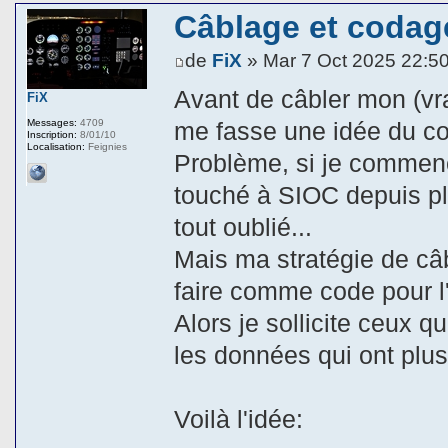
Câblage et codage
de
FiX
» Mar 7 Oct 2025 22:5
Avant de câbler mon (vrai
FiX
Messages:
4709
me fasse une idée du cod
Inscription:
8/01/10
Localisation:
Feignies
Problème, si je commenc
touché à SIOC depuis pl
tout oublié...
Mais ma stratégie de câ
faire comme code pour l'
Alors je sollicite ceux 
les données qui ont plus
Voilà l'idée: