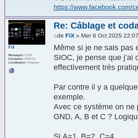
https://www.facebook.com/
Re: Câblage et coda
de
FiX
» Mer 8 Oct 2025 22:0
Même si je ne sais pas 
FiX
SIOC, je pense que j'ai
Messages:
4709
Inscription:
8/01/10
Localisation:
Feignies
effectivement très pratiq
Par contre il y a quelq
exemple.
Avec ce système on ne p
GND, A, B et C ? Logique
Si A=1, B=2, C=4