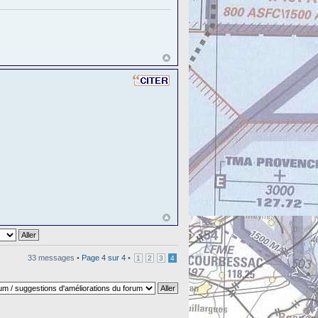
33 messages •
Page
4
sur
4
•
1
2
3
4