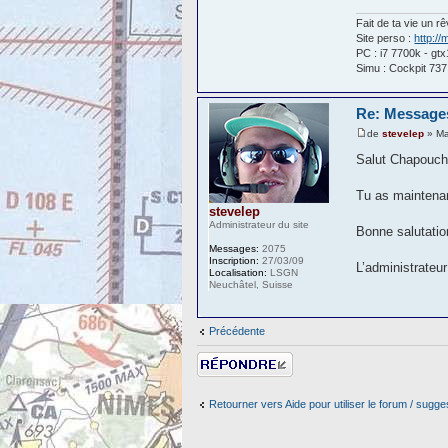
Fait de ta vie un rê
Site perso :
http:/
PC : i7 7700k - gt
Simu : Cockpit 737
Re: Message
de
stevelep
» Ma
Salut Chapouch
Tu as maintena
stevelep
Administrateur du site
Bonne salutati
Messages:
2075
Inscription:
27/03/09
L’administrateur
Localisation:
LSGN
Neuchâtel, Suisse
Précédente
Répondre
Retourner vers Aide pour utiliser le forum / sugge