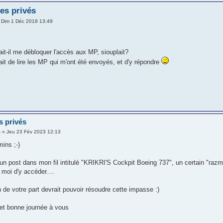
es privés
 Dim 1 Déc 2019 13:49
ait-il me débloquer l'accès aux MP, siouplait?
it de lire les MP qui m'ont été envoyés, et d'y répondre
s privés
4
» Jeu 23 Fév 2023 12:13
ins ;-)
 d'un post dans mon fil intitulé "KRIKRI'S Cockpit Boeing 737", un certain "ra
 moi d'y accéder....
n de votre part devrait pouvoir résoudre cette impasse :)
et bonne journée à vous