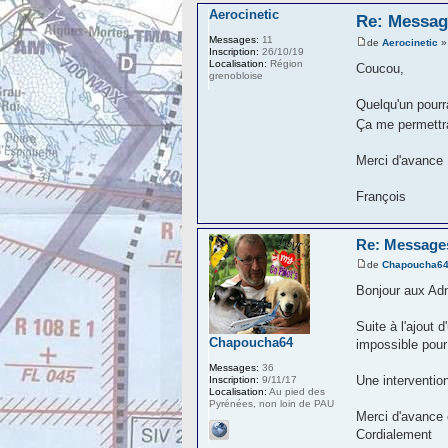
Aerocinetic
Re: Messag
Messages:
11
de
Aerocinetic
»
Inscription:
26/10/19
Localisation:
Région
Coucou,
grenobloise
Quelqu'un pourr
Ça me permettra
Merci d'avance
François
Re: Message
de
Chapoucha6
Bonjour aux Adm
Suite à l'ajout
Chapoucha64
impossible pour
Messages:
36
Une interventio
Inscription:
9/11/17
Localisation:
Au pied des
Pyrénées, non loin de PAU
Merci d'avance 
Cordialement