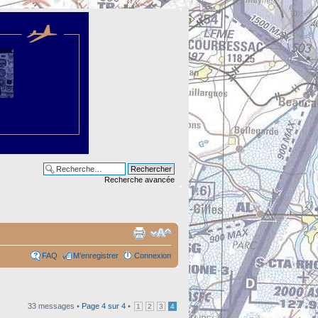
Recherche avancée
FAQ
M’enregistrer
Connexion
33 messages •
Page
4
sur
4
•
1
2
3
4