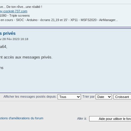
ve... De ton rêve...une réalité !
/my-cockpit-737.com
x1080 - Triple screens
 en cours - SIOC - Arduino - écrans 21,19 et 15' - XP11 - MSFS2020 - AirManager...
s privés
r 28 Fév 2023 16:18
a64,
nt accès aux messages privés.
ons
Afficher les messages postés depuis:
Trier par
stions d'améliorations du forum
Aller à: