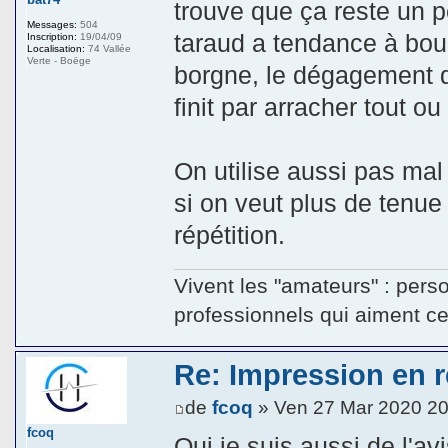
trouve que ça reste un p
Messages:
504
taraud a tendance à bour
Inscription:
19/04/09
Localisation:
74 Vallée
Verte - Boëge
borgne, le dégagement d
finit par arracher tout ou 
On utilise aussi pas mal 
si on veut plus de tenu
répétition.
Vivent les "amateurs" : pers
professionnels qui aiment ce q
Re: Impression en ré
de
fcoq
» Ven 27 Mar 2020 20
fcoq
Oui je suis aussi de l'a