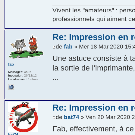
Vivent les "amateurs" : pers
professionnels qui aiment ce q
Re: Impression en ré
de
fab
» Mer 18 Mar 2020 15:
Une astuce consiste à ta
fab
la sortie de l'impriman
Messages:
4536
...
Inscription:
26/12/12
Localisation:
Roubaix
Re: Impression en ré
de
bat74
» Ven 20 Mar 2020 2
Fab, effectivement, à ce
bat74