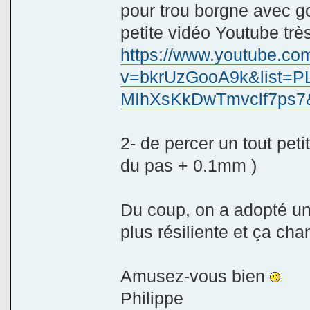
pour trou borgne avec g
petite vidéo Youtube très 
https://www.youtube.co
v=bkrUzGooA9k&list=P
MIhXsKkDwTmvclf7ps7
2- de percer un tout peti
du pas + 0.1mm )
Du coup, on a adopté u
plus résiliente et ça cha
Amusez-vous bien
Philippe