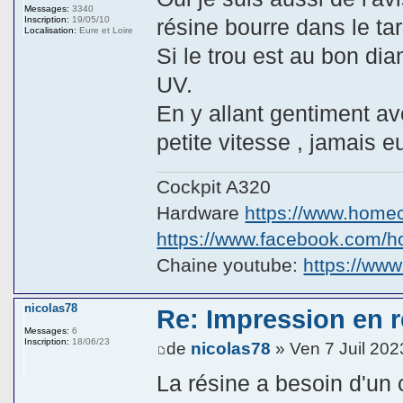
Messages:
3340
résine bourre dans le tar
Inscription:
19/05/10
Localisation:
Eure et Loire
Si le trou est au bon dia
UV.
En y allant gentiment a
petite vitesse , jamais 
Cockpit A320
Hardware
https://www.homeco
https://www.facebook.com/hom
Chaine youtube:
https://ww
nicolas78
Re: Impression en ré
Messages:
6
Inscription:
18/06/23
de
nicolas78
» Ven 7 Juil 202
La résine a besoin d'un 