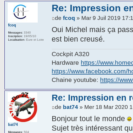
Re: Impression en 
de
fcoq
» Mar 9 Juil 2019 17:
fcoq
Oui Michel mais ça passe
Messages:
3340
Inscription:
19/05/10
est bien creusé.
Localisation:
Eure et Loire
Cockpit A320
Hardware
https://www.homeco
https://www.facebook.com/hom
Chaine youtube:
https://ww
Re: Impression en ré
de
bat74
» Mer 18 Mar 2020 1
Bonjour tout le monde
bat74
Sujet très intéressant q
Messages:
504