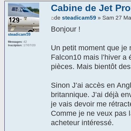
Cabine de Jet Pr
de
steadicam59
» Sam 27 Ma
Bonjour !
steadicam59
Messages:
42
Inscription:
17/07/20
Un petit moment que je 
Falcon10 mais l'hiver a 
pièces. Mais bientôt des
Sinon J'ai accès en Angl
britannique. J'ai déjà 
je vais devoir me rétract
Comme je ne veux pas la
acheteur intéressé.