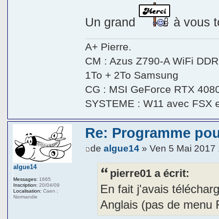
Un grand
à vous t
A+ Pierre.
CM : Azus Z790-A WiFi DDR5
1To + 2To Samsung
CG : MSI GeForce RTX 408
SYSTEME : W11 avec FSX 
Re: Programme pou
de
algue14
» Ven 5 Mai 2017 
algue14
pierre01 a écrit:
Messages:
1665
En fait j'avais téléch
Inscription:
20/04/09
Localisation:
Caen ;
Normandie
Anglais (pas de menu 