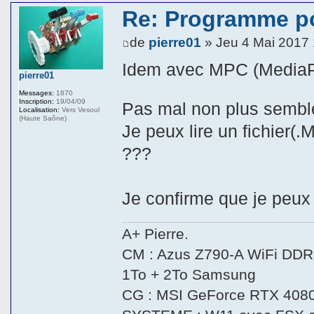
Re: Programme p
de
pierre01
» Jeu 4 Mai 2017
Idem avec MPC (MediaPl
pierre01
Messages:
1870
Inscription:
19/04/09
Pas mal non plus semble t
Localisation:
Vers Vesoul
(Haute Saône)
Je peux lire un fichier
???
Je confirme que je peux 
A+ Pierre.
CM : Azus Z790-A WiFi DDR5
1To + 2To Samsung
CG : MSI GeForce RTX 408