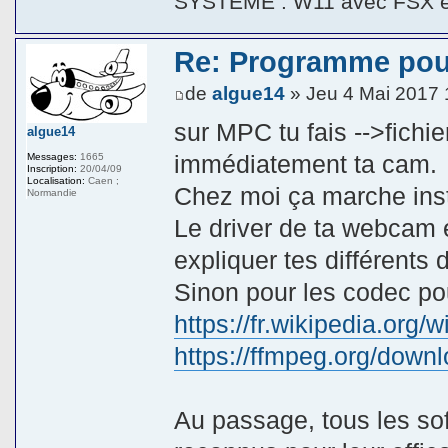
SYSTEME : W11 avec FSX 
Re: Programme pou
de
algue14
» Jeu 4 Mai 2017 
sur MPC tu fais -->fichier
algue14
immédiatement ta cam.
Messages:
1665
Inscription:
20/04/09
Localisation:
Caen ;
Chez moi ça marche ins
Normandie
Le driver de ta webcam es
expliquer tes différents 
Sinon pour les codec pour
https://fr.wikipedia.org
https://ffmpeg.org/down
Au passage, tous les so