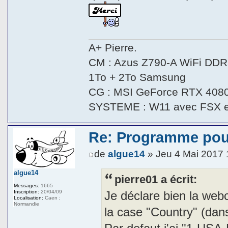
A+ Pierre.
CM : Azus Z790-A WiFi DDR5
1To + 2To Samsung
CG : MSI GeForce RTX 408
SYSTEME : W11 avec FSX 
Re: Programme pou
de
algue14
» Jeu 4 Mai 2017 
algue14
pierre01 a écrit:
Messages:
1665
Je déclare bien la we
Inscription:
20/04/09
Localisation:
Caen ;
Normandie
la case "Country" (dan