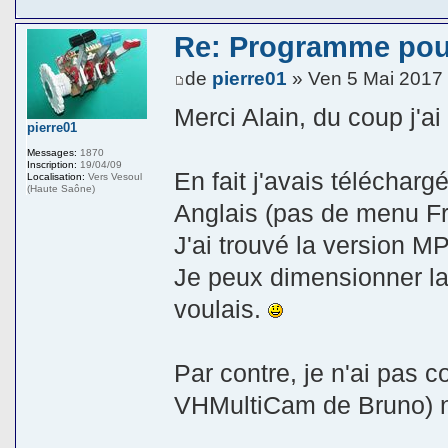
Re: Programme pou
de
pierre01
» Ven 5 Mai 2017
Merci Alain, du coup j'ai 
pierre01
Messages:
1870
Inscription:
19/04/09
En fait j'avais téléchar
Localisation:
Vers Vesoul
(Haute Saône)
Anglais (pas de menu Fr)
J'ai trouvé la version 
Je peux dimensionner la
voulais.
Par contre, je n'ai pas 
VHMultiCam de Bruno) ne