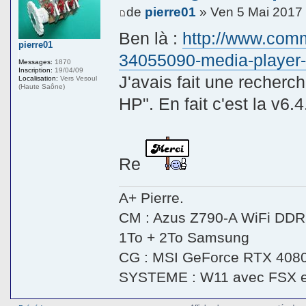
de
pierre01
» Ven 5 Mai 2017
Ben là :
http://www.com
pierre01
34055090-media-player-
Messages:
1870
Inscription:
19/04/09
J'avais fait une recher
Localisation:
Vers Vesoul
(Haute Saône)
HP". En fait c'est la v6.4
Re
A+ Pierre.
CM : Azus Z790-A WiFi DDR5
1To + 2To Samsung
CG : MSI GeForce RTX 408
SYSTEME : W11 avec FSX 