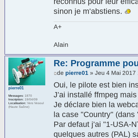
reconnus pour leur effic
sinon je m'abstiens.
A+
Alain
Re: Programme pou
de
pierre01
» Jeu 4 Mai 2017
Oui, le pilote est bien ins
pierre01
J'ai installé ffmpeg mais 
Messages:
1870
Inscription:
19/04/09
Je déclare bien la webc
Localisation:
Vers Vesoul
(Haute Saône)
la case "Country" (dans 
Par defaut j'ai "1-USA-
quelques autres (PAL) s