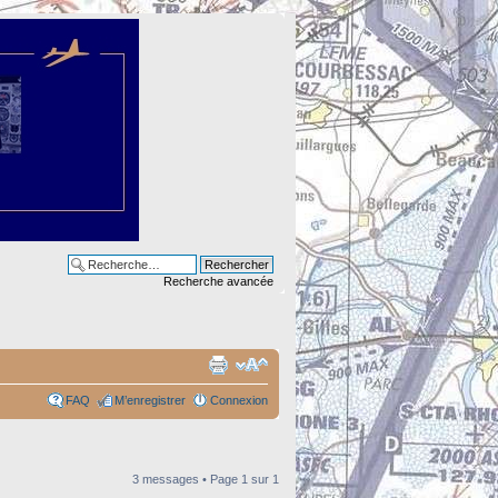
Recherche avancée
FAQ
M’enregistrer
Connexion
3 messages • Page
1
sur
1