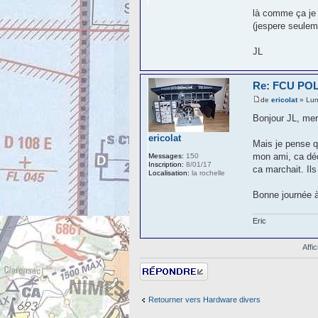
là comme ça je 
(jespere seuleme
JL
Re: FCU P
de
ericolat
» Lun
Bonjour JL, mer
ericolat
Mais je pense q
mon ami, ca déc
Messages:
150
Inscription:
8/01/17
ca marchait. Il
Localisation:
la rochelle
Bonne journée à
Eric
Affi
Répondre
Retourner vers Hardware divers