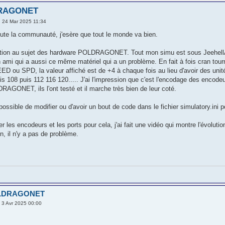
RAGONET
 24 Mar 2025 11:34
oute la communauté, j'esère que tout le monde va bien.
stion au sujet des hardware POLDRAGONET. Tout mon simu est sous Jeehe
un ami qui a aussi ce même matériel qui a un problème. En fait à fois cran tou
ou SPD, la valeur affiché est de +4 à chaque fois au lieu d'avoir des uni
s 108 puis 112 116 120..... J'ai l'impression que c'est l'encodage des encodeur
GONET, ils l'ont testé et il marche très bien de leur coté.
 possible de modifier ou d'avoir un bout de code dans le fichier simulatory.ini p
r les encodeurs et les ports pour cela, j'ai fait une vidéo qui montre l'évolu
n, il n'y a pas de problème.
OLDRAGONET
 3 Avr 2025 00:00