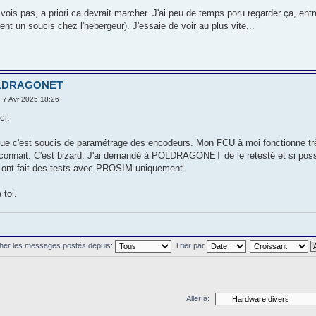
vois pas, a priori ca devrait marcher. J'ai peu de temps poru regarder ça, en
nt un soucis chez l'hebergeur). J'essaie de voir au plus vite...
OLDRAGONET
 7 Avr 2025 18:26
ci.
ue c'est soucis de paramétrage des encodeurs. Mon FCU à moi fonctionne trè
onnait. C'est bizard. J'ai demandé à POLDRAGONET de le retesté et si possib
s ont fait des tests avec PROSIM uniquement.
 toi.
cher les messages postés depuis:
Trier par
Aller à: