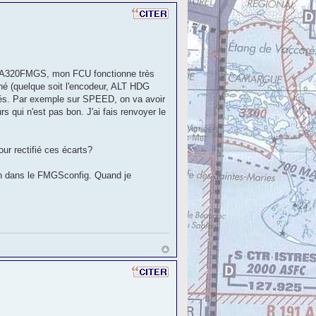
llA320FMGS, mon FCU fonctionne très
rné (quelque soit l'encodeur, ALT HDG
tés. Par exemple sur SPEED, on va avoir
s qui n'est pas bon. J'ai fais renvoyer le
our rectifié ces écarts?
tion dans le FMGSconfig. Quand je