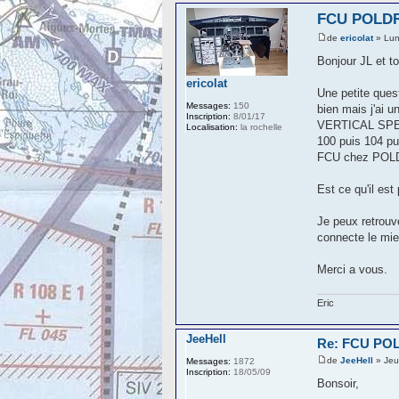
FCU POLD
de
ericolat
» Lun
Bonjour JL et t
ericolat
Une petite que
Messages:
150
bien mais j'ai 
Inscription:
8/01/17
VERTICAL SPEED 
Localisation:
la rochelle
100 puis 104 pui
FCU chez POLDRA
Est ce qu'il est
Je peux retrouve
connecte le mie
Merci a vous.
Eric
JeeHell
Re: FCU P
de
JeeHell
» Jeu
Messages:
1872
Inscription:
18/05/09
Bonsoir,