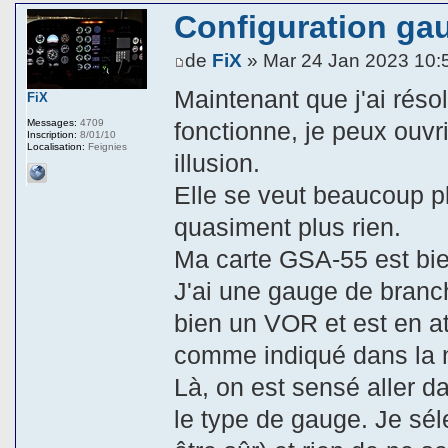
Configuration ga
de
FiX
» Mar 24 Jan 2023 10:
Maintenant que j'ai rés
FiX
Messages:
4709
fonctionne, je peux ouvri
Inscription:
8/01/10
Localisation:
Feignies
illusion.
Elle se veut beaucoup plu
quasiment plus rien.
Ma carte GSA-55 est bie
J'ai une gauge de branch
bien un VOR et est en at
comme indiqué dans la n
Là, on est sensé aller d
le type de gauge. Je sél