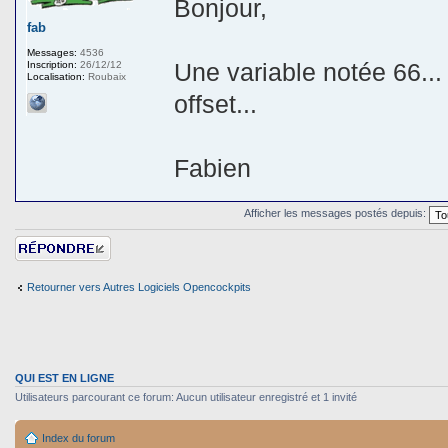
Bonjour,
fab
Messages:
4536
Une variable notée 66...
Inscription:
26/12/12
Localisation:
Roubaix
offset...
Fabien
Afficher les messages postés depuis:
Répondre
Retourner vers Autres Logiciels Opencockpits
QUI EST EN LIGNE
Utilisateurs parcourant ce forum: Aucun utilisateur enregistré et 1 invité
Index du forum