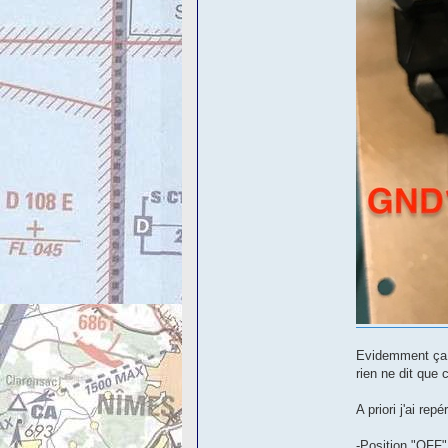
Evidemment ça n
rien ne dit que 
A priori j'ai re
-Position "OFF"