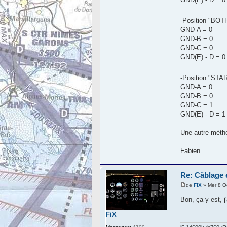
-Position "BOT
GND-A = 0
GND-B = 0
GND-C = 0
GND(E) - D = 0
-Position "STA
GND-A = 0
GND-B = 0
GND-C = 1
GND(E) - D = 1
Une autre métho
Fabien
Re: Câblage 
de
FiX
» Mer 8 O
Bon, ça y est, j
FiX