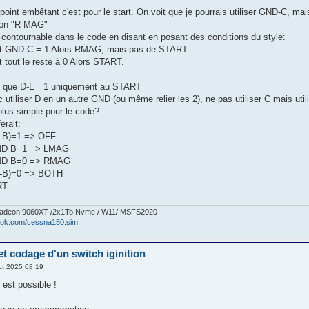
t point embêtant c'est pour le start. On voit que je pourrais utiliser GND-C, m
tion "R MAG"
 contournable dans le code en disant en posant des conditions du style:
et GND-C = 1 Alors RMAG, mais pas de START
 tout le reste à 0 Alors START.
éré que D-E =1 uniquement au START
 utiliser D en un autre GND (ou même relier les 2), ne pas utiliser C mais uti
 plus simple pour le code?
erait:
-B)=1 => OFF
ND B=1 => LMAG
ND B=0 => RMAG
-B)=0 => BOTH
RT
/Radeon 9060XT /2x1To Nvme / W11/ MSFS2020
book.com/cessna150.sim
et codage d'un switch iginition
ct 2025 08:19
est possible !