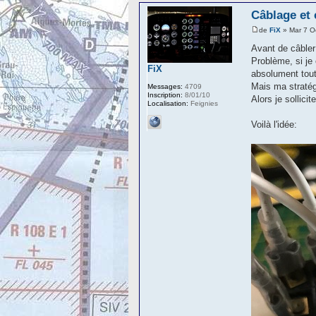
Câblage et 
de
FiX
» Mar 7 O
Avant de câbler 
Problème, si je
FiX
absolument tout
Mais ma stratég
Messages:
4709
Inscription:
8/01/10
Alors je sollic
Localisation:
Feignies
Voilà l'idée: