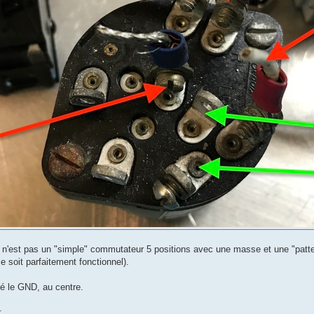
'est pas un "simple" commutateur 5 positions avec une masse et une "patte" p
ce soit parfaitement fonctionnel).
péré le GND, au centre.
: