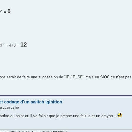
0
H" =
12
RT" = 4+8 =
de serait de faire une succession de "IF / ELSE" mais en SIOC ce n'est pas
et codage d'un switch iginition
ct 2025 21:50
'arrive au point où il va falloir que je prenne une feuille et un crayon...