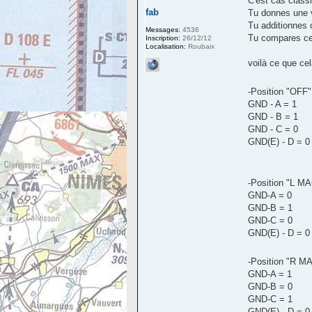
C'est cas class
fab
Tu donnes une v
Tu additionnes c
Messages:
4536
Tu compares cet
Inscription:
26/12/12
Localisation:
Roubaix
voilà ce que ce
-Position "OFF
GND - A = 1
GND - B = 1
GND - C = 0
GND(E) - D = 0
-Position "L M
GND-A = 0
GND-B = 1
GND-C = 0
GND(E) - D = 0
-Position "R M
GND-A = 1
GND-B = 0
GND-C = 1
GND(E) - D = 0