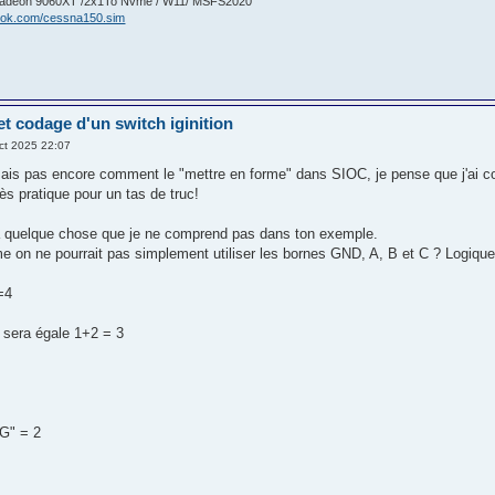
/Radeon 9060XT /2x1To Nvme / W11/ MSFS2020
book.com/cessna150.sim
et codage d'un switch iginition
ct 2025 22:07
ais pas encore comment le "mettre en forme" dans SIOC, je pense que j'ai c
ès pratique pour un tas de truc!
 a quelque chose que je ne comprend pas dans ton exemple.
 on ne pourrait pas simplement utiliser les bornes GND, A, B et C ? Logiquem
=4
 sera égale 1+2 = 3
AG" = 2