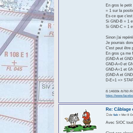
En gros le peti
= 1 sur la posi
Es-ce que c'est
Si GND-B = 1 
Si GND-C = 1 et
Sinon j'ai rep
Je pourrais donc
C'est peut être
En gros ça me f
(GND-A et GND
GND-A=0 et G
GND-A=1 et G
(GND-A et GND
D-E=1 => STA
i5 14600k /b760 
https://www.face
Re: Câblage 
de
fab
» Mer 8 O
Avec SIOC tout 