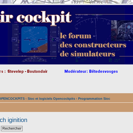
s OPENCOCKPITS
‹
Sioc et logiciels Opencockpits
‹
Programmation Sioc
h iginition