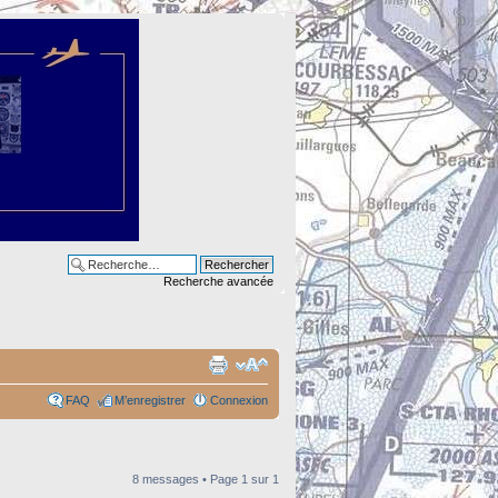
Recherche avancée
FAQ
M’enregistrer
Connexion
8 messages • Page
1
sur
1