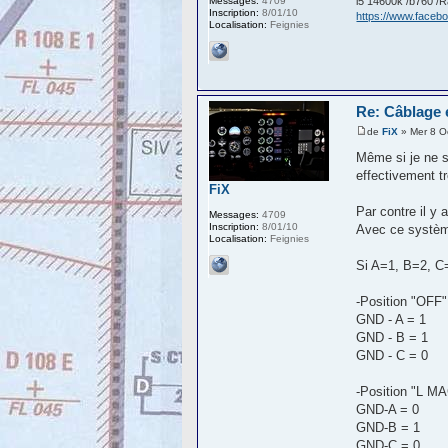
Messages:
4709
i5 14600k /b760 
Inscription:
8/01/10
https://www.face
Localisation:
Feignies
Re: Câblage 
de
FiX
» Mer 8 O
Même si je ne s
effectivement tr
FiX
Par contre il y
Messages:
4709
Inscription:
8/01/10
Avec ce système
Localisation:
Feignies
Si A=1, B=2, C
-Position "OFF"
GND - A = 1
GND - B = 1
GND - C = 0
-Position "L M
GND-A = 0
GND-B = 1
GND-C = 0