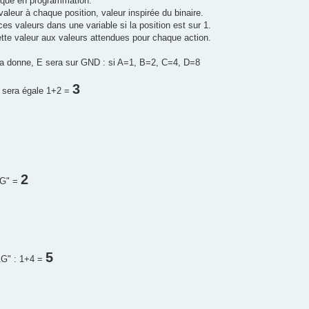
ique en programmation.
aleur à chaque position, valeur inspirée du binaire.
es valeurs dans une variable si la position est sur 1.
te valeur aux valeurs attendues pour chaque action.
la donne, E sera sur GND : si A=1, B=2, C=4, D=8
3
" sera égale 1+2 =
2
AG" =
5
AG" : 1+4 =