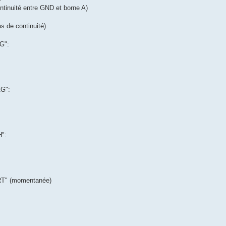
ntinuité entre GND et borne A)
s de continuité)
AG":
AG":
H":
RT" (momentanée)