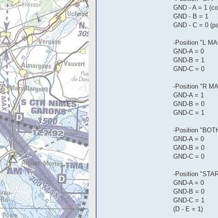
GND - A = 1 (co
GND - B = 1
GND - C = 0 (pa
-Position "L M
GND-A = 0
GND-B = 1
GND-C = 0
-Position "R M
GND-A = 1
GND-B = 0
GND-C = 1
-Position "BOT
GND-A = 0
GND-B = 0
GND-C = 0
-Position "STA
GND-A = 0
GND-B = 0
GND-C = 1
(D - E = 1)