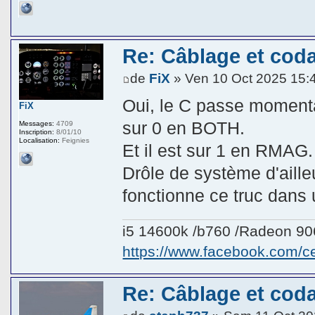
Re: Câblage et coda
de
FiX
» Ven 10 Oct 2025 15:
Oui, le C passe momenta
FiX
sur 0 en BOTH.
Messages:
4709
Inscription:
8/01/10
Localisation:
Feignies
Et il est sur 1 en RMAG.
Drôle de système d'ail
fonctionne ce truc dans 
i5 14600k /b760 /Radeon 9
https://www.facebook.com/
Re: Câblage et coda