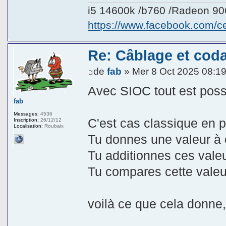
i5 14600k /b760 /Radeon 9
https://www.facebook.com/
Re: Câblage et coda
de
fab
» Mer 8 Oct 2025 08:1
Avec SIOC tout est possi
fab
Messages:
4536
C'est cas classique en 
Inscription:
26/12/12
Localisation:
Roubaix
Tu donnes une valeur à c
Tu additionnes ces valeu
Tu compares cette valeu
voilà ce que cela donne