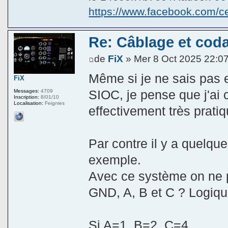
https://www.facebook.com/
Re: Câblage et coda
de
FiX
» Mer 8 Oct 2025 22:0
Même si je ne sais pas 
FiX
SIOC, je pense que j'ai
Messages:
4709
Inscription:
8/01/10
Localisation:
Feignies
effectivement très pratiq
Par contre il y a quelq
exemple.
Avec ce système on ne p
GND, A, B et C ? Logique
Si A=1, B=2, C=4