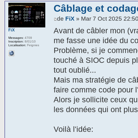
Câblage et codage
de
FiX
» Mar 7 Oct 2025 22:5
Avant de câbler mon (vrai
FiX
Messages:
4709
me fasse une idée du cod
Inscription:
8/01/10
Localisation:
Feignies
Problème, si je commenc
touché à SIOC depuis pl
tout oublié...
Mais ma stratégie de câ
faire comme code pour l'
Alors je sollicite ceux 
les données qui ont plus
Voilà l'idée: