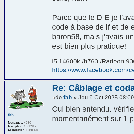
Parce que le D-E je l'av
code à base de if et de e
baron58, mais j'avais un
est bien plus pratique!
i5 14600k /b760 /Radeon 9
https://www.facebook.com/
Re: Câblage et coda
de
fab
» Jeu 9 Oct 2025 08:0
Oui bien entendu, vérifi
fab
momentanément sur 1 p
Messages:
4536
Inscription:
26/12/12
Localisation:
Roubaix