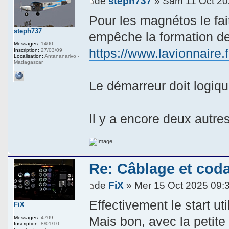
de
steph737
» Sam 11 Oct 20
Pour les magnétos le fait
steph737
empêche la formation de 
Messages:
1400
https://www.lavionnaire
Inscription:
27/03/09
Localisation:
Antananarivo -
Madagascar
Le démarreur doit logiqu
Il y a encore deux autre
Re: Câblage et coda
de
FiX
» Mer 15 Oct 2025 09:
Effectivement le start uti
FiX
Mais bon, avec la petite
Messages:
4709
Inscription:
8/01/10