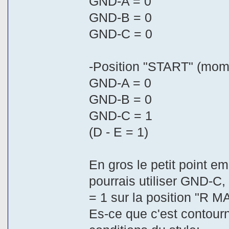
GND-A = 0
GND-B = 0
GND-C = 0
-Position "START" (mo
GND-A = 0
GND-B = 0
GND-C = 1
(D - E = 1)
En gros le petit point em
pourrais utiliser GND-C
= 1 sur la position "R M
Es-ce que c'est contour