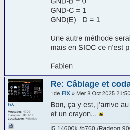
GND-B = 0
GND-C = 1
GND(E) - D = 1
Une autre méthode serai
mais en SIOC ce n'est p
Fabien
Re: Câblage et coda
de
FiX
» Mer 8 Oct 2025 21:5
Bon, ça y est, j'arrive au
FiX
et un crayon...
Messages:
4709
Inscription:
8/01/10
Localisation:
Feignies
i5 14600k /b760 /Radeon 9