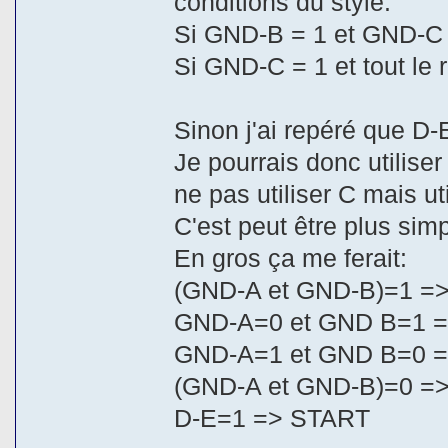
conditions du style:
Si GND-B = 1 et GND-C
Si GND-C = 1 et tout le 
Sinon j'ai repéré que 
Je pourrais donc utilise
ne pas utiliser C mais ut
C'est peut être plus sim
En gros ça me ferait:
(GND-A et GND-B)=1 =
GND-A=0 et GND B=1 
GND-A=1 et GND B=0 
(GND-A et GND-B)=0 =
D-E=1 => START