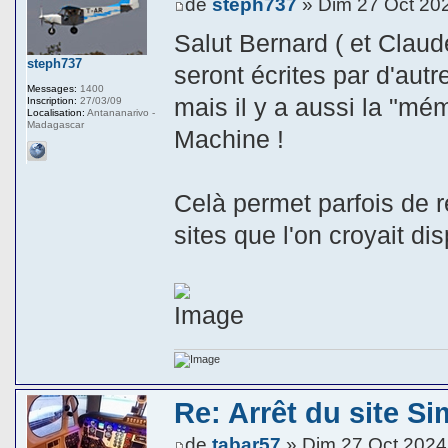
de
steph737
» Dim 27 Oct 20
Salut Bernard ( et Claud
steph737
seront écrites par d'autr
Messages:
1400
mais il y a aussi la "mé
Inscription:
27/03/09
Localisation:
Antananarivo -
Madagascar
Machine !
Celà permet parfois de r
sites que l'on croyait di
Re: Arrêt du site Si
de
tabar57
» Dim 27 Oct 2024