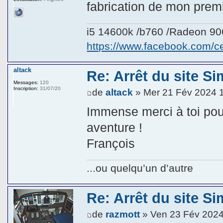
fabrication de mon prem
i5 14600k /b760 /Radeon 9
https://www.facebook.com/
altack
Re: Arrêt du site Si
Messages:
120
Inscription:
31/07/20
de
altack
» Mer 21 Fév 2024 
Immense merci à toi pou
aventure !
François
...ou quelqu’un d’autre
Re: Arrêt du site Si
de
razmott
» Ven 23 Fév 2024