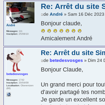
Re: Arrêt du site 
de
André
» Sam 16 Déc 2023
Bonjour claude,
André
Messages:
111
Inscription:
25/08/10
Amicalement André
Re: Arrêt du site Si
de
betedesvosges
» Dim 24 
Bonjour Claude,
betedesvosges
Messages:
1742
Un grand merci pour tou
Inscription:
20/04/09
Localisation:
Oberentzen
(68)
d'avoir partagé tes nomb
Je garde un excellent s