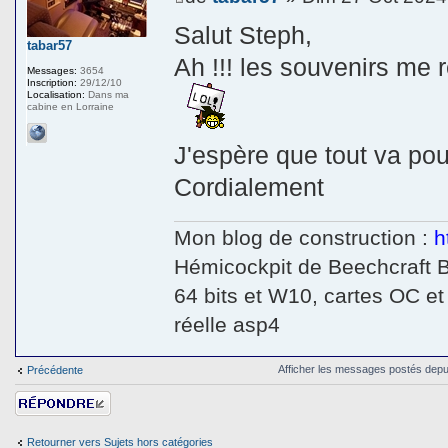
Salut Steph,
tabar57
Ah !!! les souvenirs me r
Messages:
3654
Inscription:
29/12/10
Localisation:
Dans ma
cabine en Lorraine
J'espère que tout va po
Cordialement
Mon blog de construction :
h
Hémicockpit de Beechcraft 
64 bits et W10, cartes OC et
réelle asp4
Afficher les messages postés depu
Précédente
Répondre
Retourner vers Sujets hors catégories