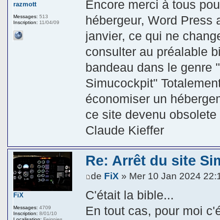
Encore merci à tous pou
razmott
hébergeur, Word Press 
Messages:
513
Inscription:
11/04/09
janvier, ce qui ne change 
consulter au préalable b
bandeau dans le genre "
Simucockpit" Totalement
économiser un hébergem
ce site devenu obsolete 
Claude Kieffer
Re: Arrêt du site Si
de
FiX
» Mer 10 Jan 2024 22:
C'était la bible...
FiX
En tout cas, pour moi c'é
Messages:
4709
Inscription:
8/01/10
Localisation:
Feignies