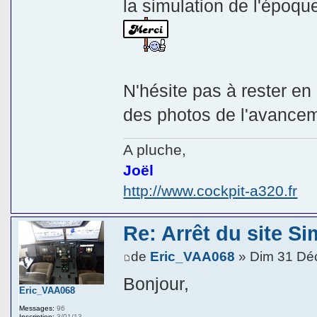
la simulation de l'époqu
N'hésite pas à rester en 
des photos de l'avancem
A pluche,
Joël
http://www.cockpit-a320.fr
Re: Arrêt du site Si
de
Eric_VAA068
» Dim 31 Dé
Bonjour,
Eric_VAA068
Messages:
96
Inscription:
3/01/13