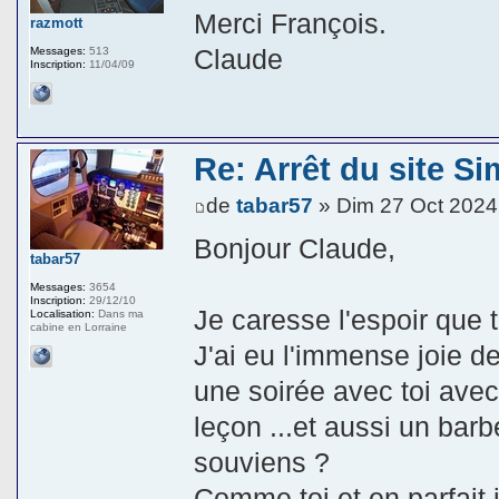
Merci François.
razmott
Claude
Messages:
513
Inscription:
11/04/09
Re: Arrêt du site Si
de
tabar57
» Dim 27 Oct 2024
Bonjour Claude,
tabar57
Messages:
3654
Inscription:
29/12/10
Je caresse l'espoir que t
Localisation:
Dans ma
cabine en Lorraine
J'ai eu l'immense joie d
une soirée avec toi avec 
leçon ...et aussi un bar
souviens ?
Comme toi et en parfait i