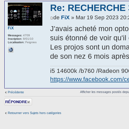
Re: RECHERCHE 
de
FiX
» Mar 19 Sep 2023 20:
J'avais acheté mon opto
FiX
Messages:
4709
suis étonné de voir qu'il 
Inscription:
8/01/10
Localisation:
Feignies
Les projos sont un doma
de son nez 6 mois après 
i5 14600k /b760 /Radeon 9
https://www.facebook.com/
Afficher les messages postés depu
Précédente
Répondre
Retourner vers Sujets hors catégories