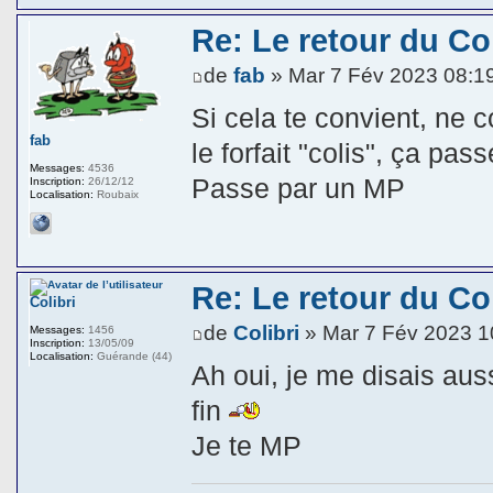
Re: Le retour du Col
de
fab
» Mar 7 Fév 2023 08:1
Si cela te convient, ne 
fab
le forfait "colis", ça pa
Messages:
4536
Passe par un MP
Inscription:
26/12/12
Localisation:
Roubaix
Re: Le retour du Col
Colibri
de
Colibri
» Mar 7 Fév 2023 1
Messages:
1456
Inscription:
13/05/09
Localisation:
Guérande (44)
Ah oui, je me disais auss
fin
Je te MP