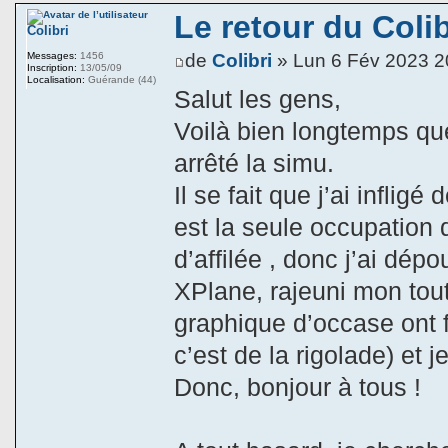
Le retour du Colib
Colibri
de
Colibri
» Lun 6 Fév 2023 2
Messages:
1456
Inscription:
13/05/09
Localisation:
Guérande (44)
Salut les gens,
Voilà bien longtemps que 
arrêté la simu.
Il se fait que j’ai infli
est la seule occupation 
d’affilée , donc j’ai dép
XPlane, rajeuni mon tou
graphique d’occase ont 
c’est de la rigolade) et j
Donc, bonjour à tous !