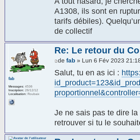
A tout hasard, je cherch
A1308, ils sont en ruptur
tarifs débiles). Quelqu’
de collectif
Re: Le retour du Col
de
fab
» Lun 6 Fév 2023 21:1
Salut, tu en as ici :
https
fab
id_product=123&id_produ
Messages:
4536
proportionnel&controlle
Inscription:
26/12/12
Localisation:
Roubaix
Je ne sais pas te dire l
retrouver si tu le souhait