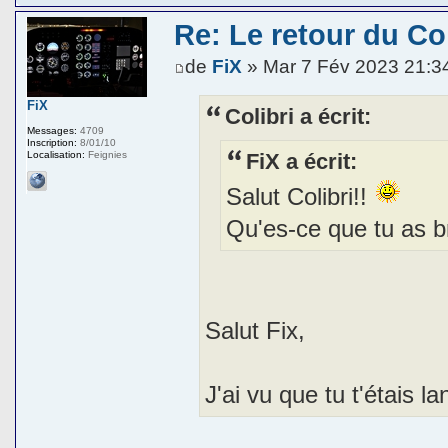
Re: Le retour du Col
de
FiX
» Mar 7 Fév 2023 21:3
FiX
Colibri a écrit:
Messages:
4709
Inscription:
8/01/10
FiX a écrit:
Localisation:
Feignies
Salut Colibri!!
Qu'es-ce que tu as b
Salut Fix,
J'ai vu que tu t'étais l