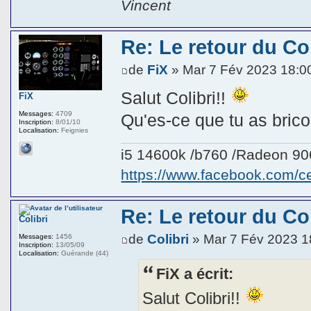
Vincent
Re: Le retour du Col
de
FiX
» Mar 7 Fév 2023 18:0
Salut Colibri!!
FiX
Messages:
4709
Qu'es-ce que tu as brico
Inscription:
8/01/10
Localisation:
Feignies
i5 14600k /b760 /Radeon 9
https://www.facebook.com/
Re: Le retour du Col
Colibri
de
Colibri
» Mar 7 Fév 2023 1
Messages:
1456
Inscription:
13/05/09
Localisation:
Guérande (44)
FiX a écrit:
Salut Colibri!!