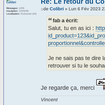
Re: Le retour du Col
Colibri
de
Colibri
» Lun 6 Fév 2023 2
Messages:
1456
Inscription:
13/05/09
Localisation:
Guérande (44)
fab a écrit:
Salut, tu en as ici :
htt
id_product=123&id_prod
proportionnel&controll
Je ne sais pas te dire 
retrouver si tu le souhai
Je regarde ça, merci
Vincent