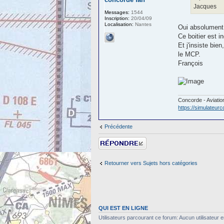
Jacques
Messages:
1544
Inscription:
20/04/09
Localisation:
Nantes
Oui absolument,
Ce boitier est 
Et j'insiste bie
le MCP.
François
Concorde - Aviation
https://simulateur
Précédente
Répondre
Retourner vers Sujets hors catégories
QUI EST EN LIGNE
Utilisateurs parcourant ce forum: Aucun utilisateur en