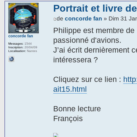
Portrait et livre 
de
concorde fan
» Dim 31 Ja
Philippe est membre de l
concorde fan
passionné d'avions.
Messages:
1544
Inscription:
20/04/09
J’ai écrit dernièrement c
Localisation:
Nantes
intéressera ?
Cliquez sur ce lien :
http
ait15.html
Bonne lecture
François