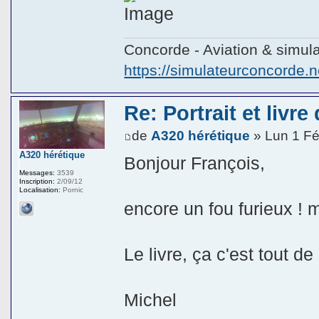
Concorde - Aviation & simula
https://simulateurconcorde.n
Re: Portrait et livr
de
A320 hérétique
» Lun 1 Fé
A320 hérétique
Bonjour François,
Messages:
3539
Inscription:
2/09/12
Localisation:
Pornic
encore un fou furieux ! m
Le livre, ça c'est tout d
Michel