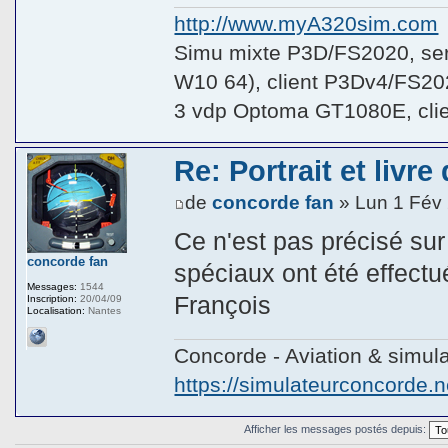
http://www.myA320sim.com
Simu mixte P3D/FS2020, se
W10 64), client P3Dv4/FS20
3 vdp Optoma GT1080E, cli
Re: Portrait et livr
de
concorde fan
» Lun 1 Fév
Ce n'est pas précisé sur
concorde fan
spéciaux ont été effectu
Messages:
1544
François
Inscription:
20/04/09
Localisation:
Nantes
Concorde - Aviation & simula
https://simulateurconcorde.n
Afficher les messages postés depuis: