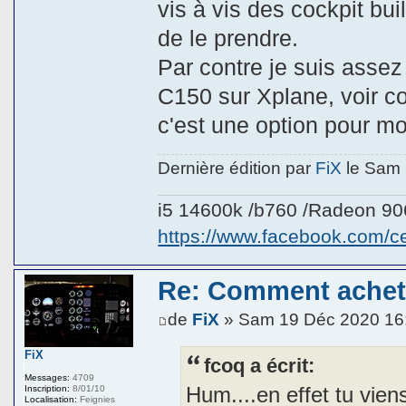
vis à vis des cockpit buil
de le prendre.
Par contre je suis assez
C150 sur Xplane, voir c
c'est une option pour mo
Dernière édition par
FiX
le Sam 1
i5 14600k /b760 /Radeon 9
https://www.facebook.com/
Re: Comment achete
de
FiX
» Sam 19 Déc 2020 16
FiX
fcoq a écrit:
Messages:
4709
Hum....en effet tu viens
Inscription:
8/01/10
Localisation:
Feignies