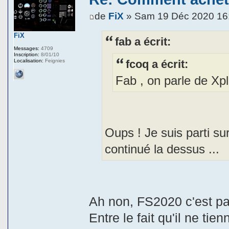
de
FiX
» Sam 19 Déc 2020 16
FiX
fab a écrit:
Messages:
4709
Inscription:
8/01/10
fcoq a écrit:
Localisation:
Feignies
Fab , on parle de Xpl
Oups ! Je suis parti su
continué la dessus ...
Ah non, FS2020 c'est pas
Entre le fait qu'il ne ti