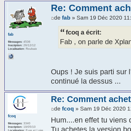
Re: Comment ache
de
fab
» Sam 19 Déc 2020 11
fcoq a écrit:
fab
Fab , on parle de Xplan
Messages:
4536
Inscription:
26/12/12
Localisation:
Roubaix
Oups ! Je suis parti sur
continué la dessus ...
Re: Comment achete
de
fcoq
» Sam 19 Déc 2020 1
fcoq
Hum....en effet tu viens d
Messages:
3340
Tu achetes la version boi
Inscription:
19/05/10
Localisation:
Eure et Loire