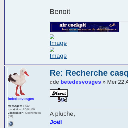
Benoit
Re: Recherche cas
de
betedesvosges
» Mer 22 
betedesvosges
Messages:
1742
Inscription:
20/04/09
A pluche,
Localisation:
Oberentzen
(68)
Joël