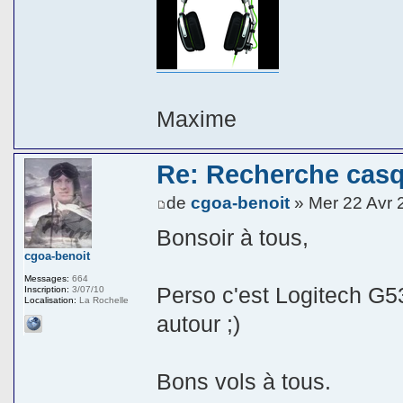
Maxime
Re: Recherche cas
de
cgoa-benoit
» Mer 22 Avr 
Bonsoir à tous,
cgoa-benoit
Messages:
664
Perso c'est Logitech G5
Inscription:
3/07/10
Localisation:
La Rochelle
autour ;)
Bons vols à tous.