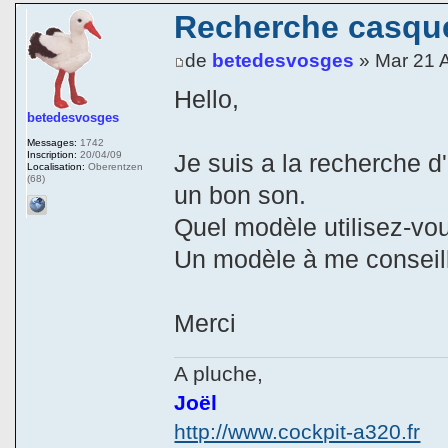
Recherche casqu
de
betedesvosges
» Mar 21 
Hello,
betedesvosges
Messages:
1742
Inscription:
20/04/09
Je suis a la recherche d
Localisation:
Oberentzen
(68)
un bon son.
Quel modèle utilisez-vo
Un modèle à me conseille
Merci
A pluche,
Joël
http://www.cockpit-a320.fr