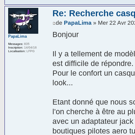
Re: Recherche cas
de
PapaLima
» Mer 22 Avr 20
Bonjour
PapaLima
Messages:
835
Inscription:
14/04/16
Localisation:
LFPG
Il y a tellement de modè
est difficile de répondre.
Pour le confort un casque
look...
Etant donné que nous s
l'on cherche à être au p
avec un adaptateur jack 
boutiques pilotes aero t