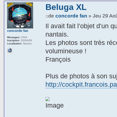
Beluga XL
de
concorde fan
» Jeu 29 Ao
Il avait fait l'objet d'un 
concorde fan
nantais.
Messages:
1544
Inscription:
20/04/09
Les photos sont très réc
Localisation:
Nantes
volumineuse !
François
Plus de photos à son suje
http://cockpit.francois.p