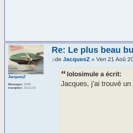
Re: Le plus beau b
de
JacquesZ
» Ven 21 Aoû 2
lolosimule a écrit:
JacquesZ
Jacques, j'ai trouvé un
Messages:
2848
Inscription:
24/11/10