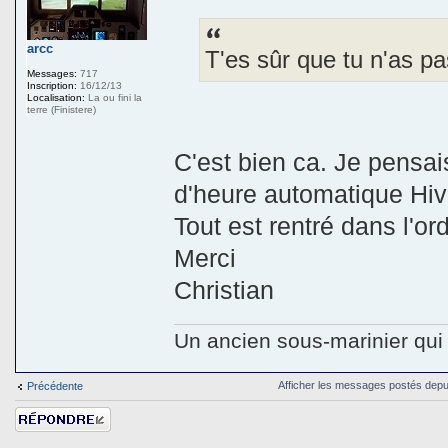
arcc
T'es sûr que tu n'as pa
Messages:
717
Inscription:
16/12/13
Localisation:
La ou fini la
terre (Finistere)
C'est bien ca. Je pensa
d'heure automatique Hive
Tout est rentré dans l'ord
Merci
Christian
Un ancien sous-marinier qui 
Afficher les messages postés depu
Précédente
Répondre