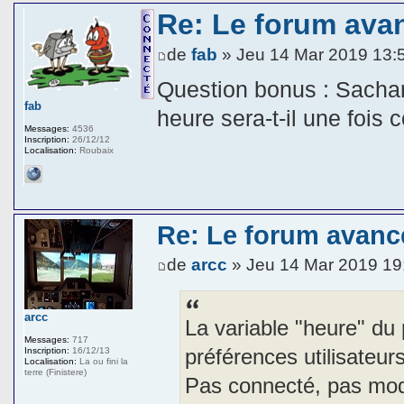
Re: Le forum ava
de
fab
» Jeu 14 Mar 2019 13:
Question bonus : Sachan
fab
heure sera-t-il une fois
Messages:
4536
Inscription:
26/12/12
Localisation:
Roubaix
Re: Le forum avanc
de
arcc
» Jeu 14 Mar 2019 19
arcc
La variable "heure" du
Messages:
717
préférences utilisateurs
Inscription:
16/12/13
Localisation:
La ou fini la
terre (Finistere)
Pas connecté, pas mod