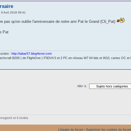
rsaire
 6 Aoû 2018 09:41
tre pas qu'on oublie l'anniversaire de notre ami Pat le Grand (C6_Pat)
e Pat
uction :
http://tabar57.blog4ever.com
chcraft B200 ( de FlightOne ) P3DV4.5 et 2 PC en réseau W7 64 bits et W10, cartes OC et F
Aller à:
registré et 6 invités
L’équipe du forum
•
Supprimer les cookies du forum