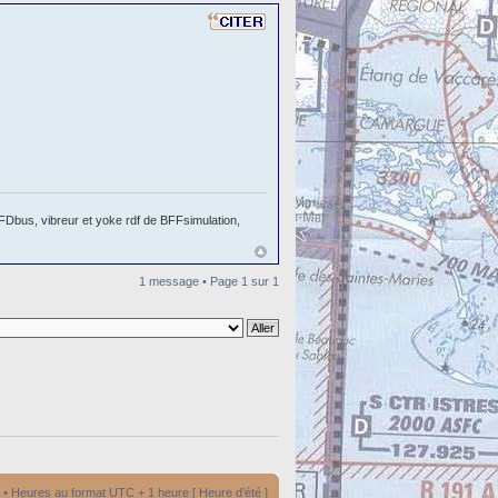
Dbus, vibreur et yoke rdf de BFFsimulation,
1 message • Page
1
sur
1
• Heures au format UTC + 1 heure [ Heure d’été ]