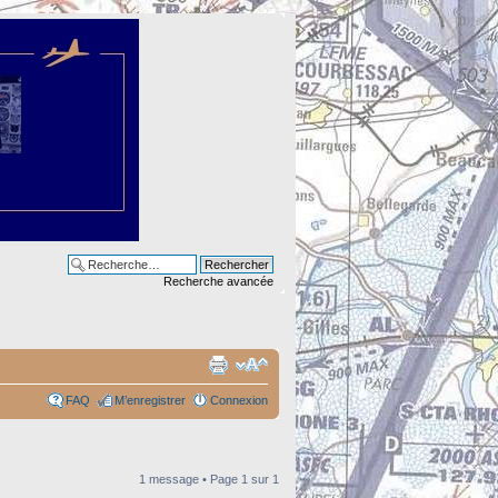
Recherche avancée
FAQ
M’enregistrer
Connexion
1 message • Page
1
sur
1