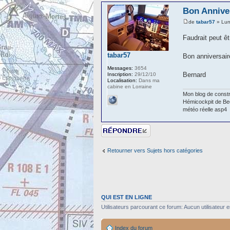
Bon Annive
de
tabar57
» Lun
Faudrait peut ê
tabar57
Bon anniversair
Messages:
3654
Bernard
Inscription:
29/12/10
Localisation:
Dans ma
cabine en Lorraine
Mon blog de constr
Hémicockpit de Bee
météo réelle asp4
Répondre
Retourner vers Sujets hors catégories
QUI EST EN LIGNE
Utilisateurs parcourant ce forum: Aucun utilisateur en
Index du forum