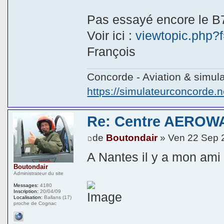
Pas essayé encore le B7
Voir ici :
viewtopic.php
François
Concorde - Aviation & simula
https://simulateurconcorde.n
Re: Centre AEROWA
de
Boutondair
» Ven 22 Sep 
A Nantes il y a mon ami
Boutondair
Administrateur du site
Messages:
4180
Inscription:
20/04/09
Localisation:
Ballans (17)
proche de Cognac