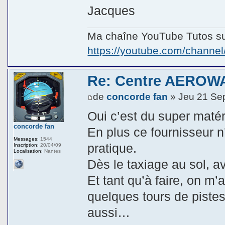
Jacques
Ma chaîne YouTube Tutos sur
https://youtube.com/chann
Re: Centre AEROWA
de
concorde fan
» Jeu 21 Se
Oui c’est du super matér
concorde fan
En plus ce fournisseur n’
Messages:
1544
pratique.
Inscription:
20/04/09
Localisation:
Nantes
Dès le taxiage au sol, ave
Et tant qu’à faire, on m’a
quelques tours de piste
aussi…