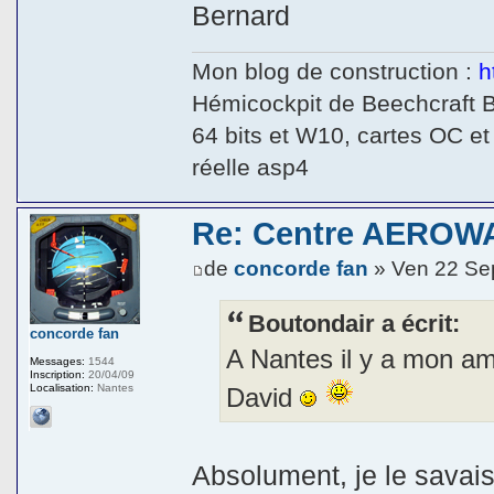
Bernard
Mon blog de construction :
h
Hémicockpit de Beechcraft 
64 bits et W10, cartes OC et
réelle asp4
Re: Centre AEROWA
de
concorde fan
» Ven 22 Se
Boutondair a écrit:
concorde fan
A Nantes il y a mon a
Messages:
1544
Inscription:
20/04/09
Localisation:
Nantes
David
Absolument, je le savais