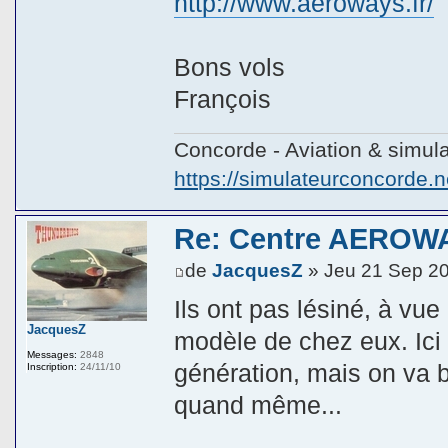
http://www.aeroways.fr/
Bons vols
François
Concorde - Aviation & simula
https://simulateurconcorde.n
Re: Centre AEROWA
de
JacquesZ
» Jeu 21 Sep 2
Ils ont pas lésiné, à vue
JacquesZ
modèle de chez eux. Ici
Messages:
2848
génération, mais on va 
Inscription:
24/11/10
quand même...