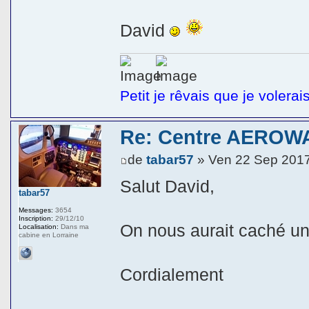
David
Petit je rêvais que je volerai
Re: Centre AEROWA
de
tabar57
» Ven 22 Sep 2017
Salut David,
tabar57
Messages:
3654
Inscription:
29/12/10
On nous aurait caché un
Localisation:
Dans ma
cabine en Lorraine
Cordialement