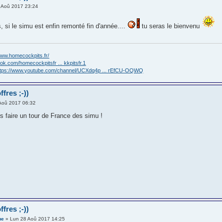
 Aoû 2017 23:24
 si le simu est enfin remonté fin d'année....
tu seras le bienvenu
www.homecockpits.fr/
ok.com/homecockpitsfr ... kkpitsfr.1
ttps://www.youtube.com/channel/UCXdq4p ... rEfCU-OQWQ
fres ;-))
Aoû 2017 06:32
 faire un tour de France des simu !
fres ;-))
ue
» Lun 28 Aoû 2017 14:25