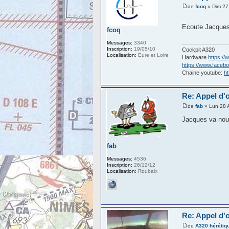
de
fcoq
» Dim 27
Ecoute Jacques,
fcoq
Messages:
3340
Inscription:
19/05/10
Cockpit A320
Localisation:
Eure et Loire
Hardware
https://
https://www.facebo
Chaine youtube:
h
Re: Appel d'of
de
fab
» Lun 28 
Jacques va nous
fab
Messages:
4536
Inscription:
26/12/12
Localisation:
Roubaix
Re: Appel d'of
de
A320 hérétiq