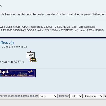
s,
r de France, un Baron58 te tente, pas de Pb c'est gratuit et je peux t'héberger
WiFi DDR5 64GB - CPU : Intel core i9-14900k - 2 SSD NVMe : 1To + 2To Samsung
 RTX 4080 16GB RAM GDDR6 - Alim : MSI 1000W - SYSTEME : W11 avec FSX et FS2024
fres ;-))
 Lun 28 Aoû 2017 17:48
y avoir un B777 ;)
cher les messages postés depuis:
Trier par