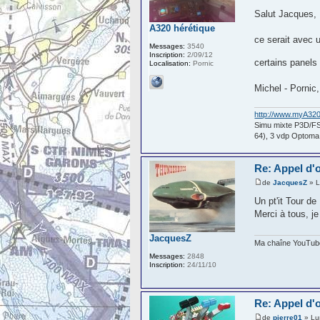
Salut Jacques,
A320 hérétique
ce serait avec u
Messages:
3540
Inscription:
2/09/12
certains panels
Localisation:
Pornic
Michel - Pornic
http://www.myA32
Simu mixte P3D/F
64), 3 vdp Optom
Re: Appel d'of
de
JacquesZ
» L
Un pt'it Tour d
Merci à tous, je
JacquesZ
Ma chaîne YouTube 
Messages:
2848
Inscription:
24/11/10
Re: Appel d'of
de
pierre01
» Lu