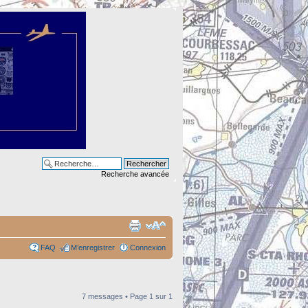
Recherche avancée
FAQ
M’enregistrer
Connexion
7 messages • Page
1
sur
1