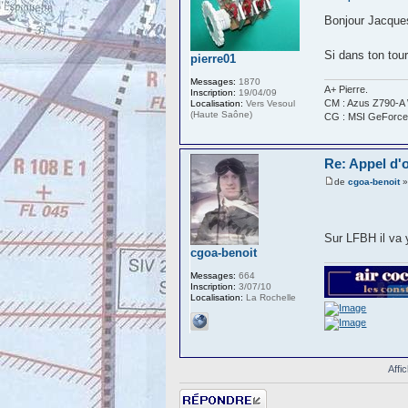
Bonjour Jacque
Si dans ton tou
pierre01
Messages:
1870
A+ Pierre.
Inscription:
19/04/09
CM : Azus Z790-A 
Localisation:
Vers Vesoul
(Haute Saône)
CG : MSI GeForce
Re: Appel d'of
de
cgoa-benoit
»
Sur LFBH il va 
cgoa-benoit
Messages:
664
Inscription:
3/07/10
Localisation:
La Rochelle
Affi
Répondre