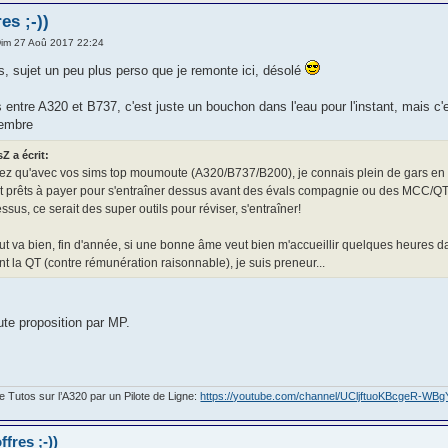
es ;-))
im 27 Aoû 2017 22:24
s, sujet un peu plus perso que je remonte ici, désolé
s entre A320 et B737, c'est juste un bouchon dans l'eau pour l'instant, mais c'e
vembre
Z a écrit:
avez qu'avec vos sims top moumoute (A320/B737/B200), je connais plein de gars en
nt prêts à payer pour s'entraîner dessus avant des évals compagnie ou des MCC/QT
sus, ce serait des super outils pour réviser, s'entraîner!
out va bien, fin d'année, si une bonne âme veut bien m'accueillir quelques heures 
nt la QT (contre rémunération raisonnable), je suis preneur...
ute proposition par MP.
Tutos sur l’A320 par un Pilote de Ligne:
https://youtube.com/channel/UCljftuoKBcgeR-WB
fres ;-))