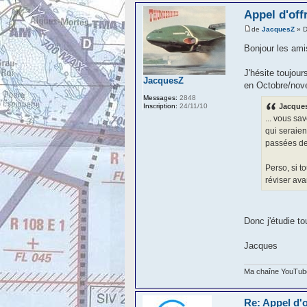
Appel d'offr
de
JacquesZ
» D
Bonjour les ami
J'hésite toujour
JacquesZ
en Octobre/no
Messages:
2848
Inscription:
24/11/10
Jacques
... vous s
qui seraie
passées des
Perso, si t
réviser ava
Donc j'étudie to
Jacques
Ma chaîne YouTube 
Re: Appel d'of