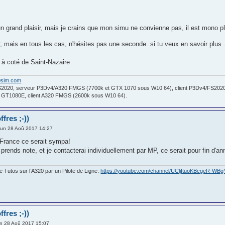
n grand plaisir, mais je crains que mon simu ne convienne pas, il est mono pla
 ; mais en tous les cas, n'hésites pas une seconde. si tu veux en savoir plus 
, à coté de Saint-Nazaire
0sim.com
S2020, serveur P3Dv4/A320 FMGS (7700k et GTX 1070 sous W10 64), client P3Dv4/FS2020
a GT1080E, client A320 FMGS (2600k sous W10 64).
fres ;-))
un 28 Aoû 2017 14:27
e France ce serait sympa!
 prends note, et je contacterai individuellement par MP, ce serait pour fin d'ann
Tutos sur l’A320 par un Pilote de Ligne:
https://youtube.com/channel/UCljftuoKBcgeR-WB
fres ;-))
n 28 Aoû 2017 15:07