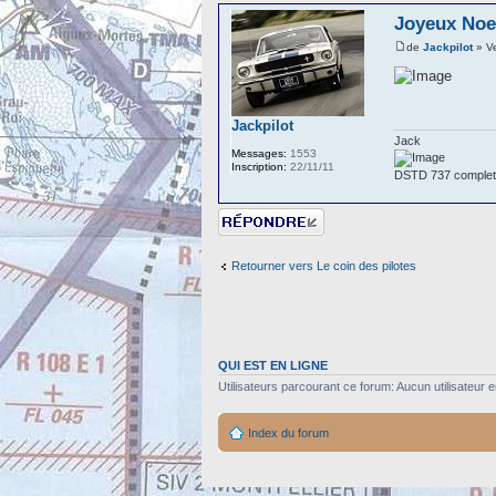
Joyeux Noel
de
Jackpilot
» V
Jackpilot
Jack
Messages:
1553
Inscription:
22/11/11
DSTD 737 complet.
Répondre
Retourner vers Le coin des pilotes
QUI EST EN LIGNE
Utilisateurs parcourant ce forum: Aucun utilisateur en
Index du forum