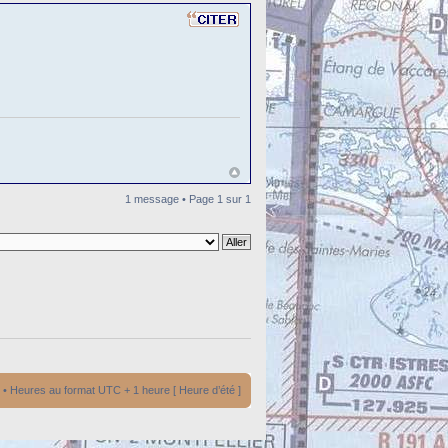
1 message • Page
1
sur
1
• Heures au format UTC + 1 heure [ Heure d’été ]