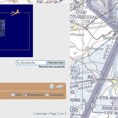
Recherche avancée
FAQ
M’enregistrer
Connexion
1 message • Page
1
sur
1