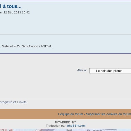
 à tous...
en 22 Déc 2023 16:42
 Materiel FDS. Sim-Avionics P3DV4.
Aller à:
registré et 1 invité
L’équipe du forum
•
Supprimer les cookies du forum
POWERED_BY
Traduction par:
phpBB-fr.com