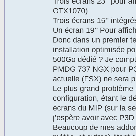
Trois écrans 23’’ pour a
GTX1070)
Trois écrans 15’’ intég
Un écran 19’’ Pour affi
Donc dans un premier te
installation optimisée 
500Go dédié ? Je compte
PMDG 737 NGX pour P3D 
actuelle (FSX) ne sera p
Le plus grand problème 
configuration, étant le 
écrans du MIP (sur la s
j’espère avoir avec P3D m
Beaucoup de mes addons 