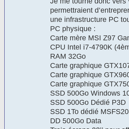
Je me tourne donc vers 
permettraient d’entrepre
une infrastructure PC tou
PC physique :
Carte mère MSI Z97 Ga
CPU Intel i7-4790K (4è
RAM 32Go
Carte graphique GTX10
Carte graphique GTX96
Carte graphique GTX750
SSD 500Go Windows 1
SSD 500Go Dédié P3D
SSD 1To dédié MSFS2
DD 500Go Data