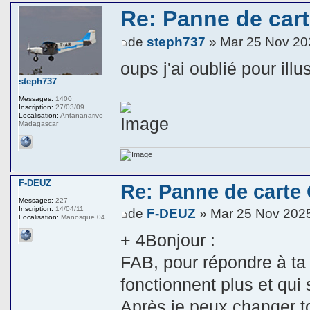
Re: Panne de car
de
steph737
» Mar 25 Nov 20
oups j'ai oublié pour illus
steph737
Messages:
1400
Inscription:
27/03/09
Localisation:
Antananarivo -
Madagascar
F-DEUZ
Re: Panne de carte
Messages:
227
Inscription:
14/04/11
de
F-DEUZ
» Mar 25 Nov 202
Localisation:
Manosque 04
+ 4Bonjour :
FAB, pour répondre à ta 
fonctionnent plus et qu
Après je peux changer to