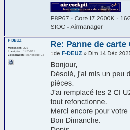
P8P67 - Core I7 2600K - 16
SIOC - Airmanager
F-DEUZ
Re: Panne de carte
Messages:
227
Inscription:
14/04/11
de
F-DEUZ
» Dim 14 Déc 202
Localisation:
Manosque 04
Bonjour,
Désolé, j'ai mis un peu
pièces.
J'ai remplacé les 2 CI 
tout refonctionne.
Merci encore pour votre
Bon Dimanche.
Denis