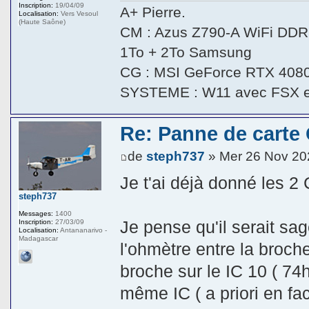
Inscription:
19/04/09
A+ Pierre.
Localisation:
Vers Vesoul
(Haute Saône)
CM : Azus Z790-A WiFi DDR5
1To + 2To Samsung
CG : MSI GeForce RTX 408
SYSTEME : W11 avec FSX 
Re: Panne de carte
de
steph737
» Mer 26 Nov 20
Je t'ai déjà donné les 2 C
steph737
Messages:
1400
Je pense qu'il serait sa
Inscription:
27/03/09
Localisation:
Antananarivo -
Madagascar
l'ohmètre entre la broch
broche sur le IC 10 ( 74
même IC ( a priori en fac