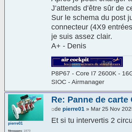
J'attends d'être sûr de 
Sur le schema du post j
connecteur (4X9 entrées
je suis assez clair.
A+ - Denis
P8P67 - Core I7 2600K - 16
SIOC - Airmanager
Re: Panne de carte
de
pierre01
» Mar 25 Nov 202
Et si tu intervertis 2 cir
pierre01
Messages:
1870