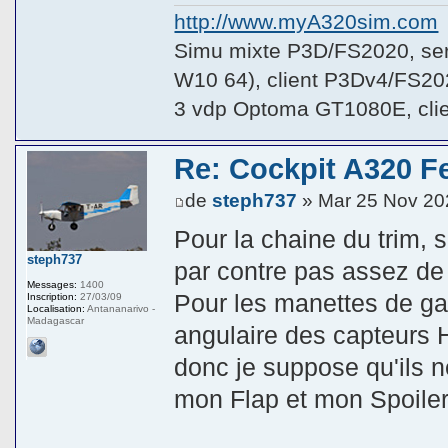
http://www.myA320sim.com
Simu mixte P3D/FS2020, se
W10 64), client P3Dv4/FS20
3 vdp Optoma GT1080E, cli
Re: Cockpit A320 F
de
steph737
» Mar 25 Nov 20
Pour la chaine du trim, s
steph737
par contre pas assez de 
Messages:
1400
Pour les manettes de gaz
Inscription:
27/03/09
Localisation:
Antananarivo -
Madagascar
angulaire des capteurs 
donc je suppose qu'ils ne 
mon Flap et mon Spoiler