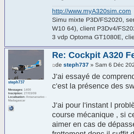
http://www.myA320sim.com
Simu mixte P3D/FS2020, se
W10 64), client P3Dv4/FS20
3 vdp Optoma GT1080E, cli
Re: Cockpit A320 F
de
steph737
» Sam 6 Déc 202
J'ai essayé de comprendr
steph737
c'est la présence des sw
Messages:
1400
Inscription:
27/03/09
Localisation:
Antananarivo -
Madagascar
J'ai pour l'instant l prob
course mécanique , si ce 
aimer en cas de dépasse
frottement donc il suffit