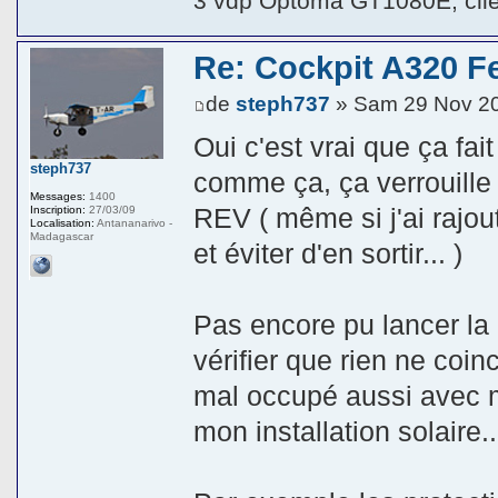
3 vdp Optoma GT1080E, cli
Re: Cockpit A320 F
de
steph737
» Sam 29 Nov 2
Oui c'est vrai que ça fai
steph737
comme ça, ça verrouille 
Messages:
1400
REV ( même si j'ai rajou
Inscription:
27/03/09
Localisation:
Antananarivo -
Madagascar
et éviter d'en sortir... )
Pas encore pu lancer la 
vérifier que rien ne coin
mal occupé aussi avec m
mon installation solaire...