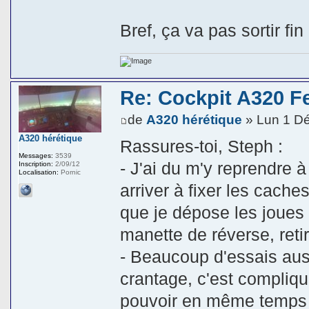
Bref, ça va pas sortir fi
Re: Cockpit A320 F
de
A320 hérétique
» Lun 1 D
A320 hérétique
Rassures-toi, Steph :
Messages:
3539
- J'ai du m'y reprendre à
Inscription:
2/09/12
Localisation:
Pornic
arriver à fixer les cache
que je dépose les joues 
manette de réverse, retir
- Beaucoup d'essais auss
crantage, c'est compliqu
pouvoir en même temps so