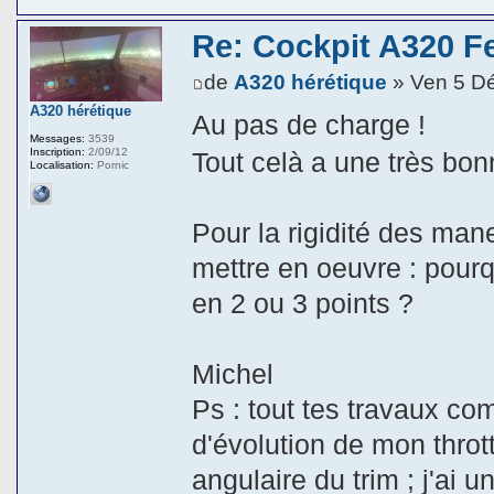
Re: Cockpit A320 F
de
A320 hérétique
» Ven 5 D
A320 hérétique
Au pas de charge !
Messages:
3539
Inscription:
2/09/12
Tout celà a une très bon
Localisation:
Pornic
Pour la rigidité des man
mettre en oeuvre : pourq
en 2 ou 3 points ?
Michel
Ps : tout tes travaux c
d'évolution de mon thrott
angulaire du trim ; j'ai u