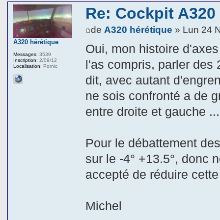
Re: Cockpit A320
de
A320 hérétique
» Lun 24 
A320 hérétique
Oui, mon histoire d'axes
Messages:
3539
Inscription:
2/09/12
l'as compris, parler des 
Localisation:
Pornic
dit, avec autant d'engre
ne sois confronté a de gr
entre droite et gauche ...
Pour le débattement des 
sur le -4° +13.5°, donc n
accepté de réduire cette
Michel