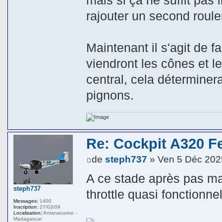
mais si ça ne suffit pas 
rajouter un second roulem
Maintenant il s'agit de f
viendront les cônes et le
central, cela déterminer
pignons.
Re: Cockpit A320 F
de
steph737
» Ven 5 Déc 202
A ce stade après pas mal
steph737
throttle quasi fonctionnel
Messages:
1400
Inscription:
27/03/09
Localisation:
Antananarivo -
Madagascar