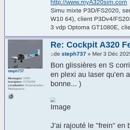
http://www.myA320sim.com
Simu mixte P3D/FS2020, se
W10 64), client P3Dv4/FS20
3 vdp Optoma GT1080E, cli
Re: Cockpit A320 F
de
steph737
» Mer 3 Déc 202
Bon glissières en S corri
steph737
en plexi au laser qu'en a
Messages:
1400
bonne... )
Inscription:
27/03/09
Localisation:
Antananarivo -
Madagascar
J'ai rajouté le "frein" en