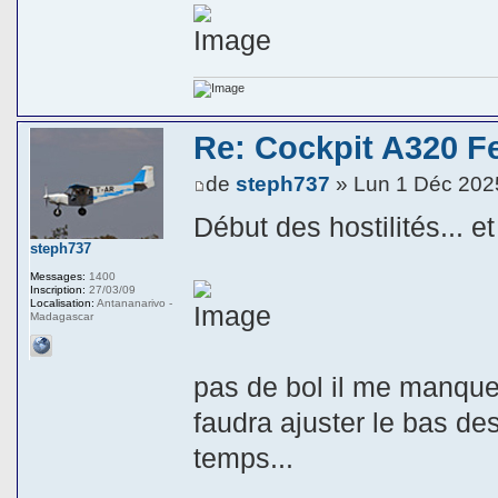
Re: Cockpit A320 F
de
steph737
» Lun 1 Déc 202
Début des hostilités... et
steph737
Messages:
1400
Inscription:
27/03/09
Localisation:
Antananarivo -
Madagascar
pas de bol il me manque 
faudra ajuster le bas d
temps...