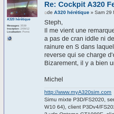
Re: Cockpit A320 F
de
A320 hérétique
» Sam 29 
A320 hérétique
Steph,
Messages:
3539
Il me vient une remarque 
Inscription:
2/09/12
Localisation:
Pornic
a pas de cran iddle ni de 
rainure en S dans laquel
reverse qui se charge d'o
Bizarement, il y a bien 
Michel
http://www.myA320sim.com
Simu mixte P3D/FS2020, se
W10 64), client P3Dv4/FS20