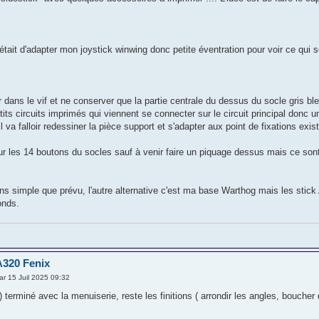
 était d'adapter mon joystick winwing donc petite éventration pour voir ce qui 
iller dans le vif et ne conserver que la partie centrale du dessus du socle gris 
etits circuits imprimés qui viennent se connecter sur le circuit principal donc 
 il va falloir redessiner la pièce support et s'adapter aux point de fixations exis
ur les 14 boutons du socles sauf à venir faire un piquage dessus mais ce s
s simple que prévu, l'autre alternative c'est ma base Warthog mais les stic
onds.
A320 Fenix
r 15 Juil 2025 09:32
) terminé avec la menuiserie, reste les finitions ( arrondir les angles, boucher