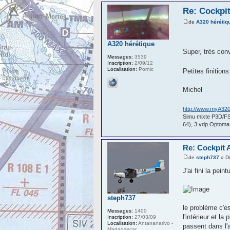
Re: Cockpi
de
A320 hérétiq
A320 hérétique
Super, très co
Messages:
3539
Inscription:
2/09/12
Localisation:
Pornic
Petites finition
Michel
http://www.myA32
Simu mixte P3D/F
64), 3 vdp Optom
Re: Cockpit 
de
steph737
» Di
J'ai fini la pei
steph737
le problème c'e
Messages:
1400
l'intérieur et l
Inscription:
27/03/09
Localisation:
Antananarivo -
passent dans l'a
Madagascar