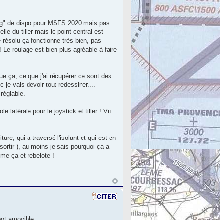
ering" de dispo pour MSFS 2020 mais pas
lle du tiller mais le point central est
e résolu ça fonctionne très bien, pas
Le roulage est bien plus agréable à faire
que ça, ce que j'ai récupérer ce sont des
je vais devoir tout redessiner....
réglable.
e latérale pour le joystick et tiller ! Vu
ure, qui a traversé l'isolant et qui est en
 sortir ), au moins je sais pourquoi ça a
mme ça et rebelote !
apot amovible