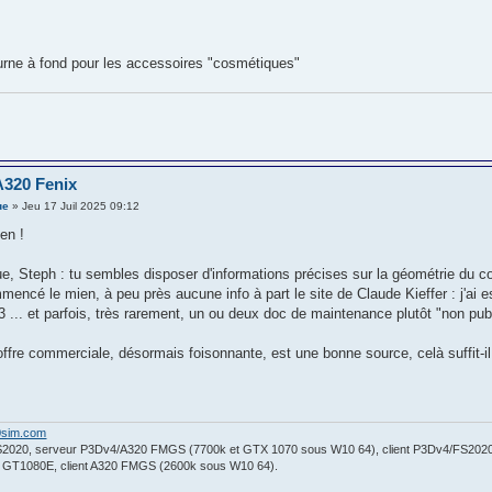
urne à fond pour les accessoires "cosmétiques"
A320 Fenix
ue
» Jeu 17 Juil 2025 09:12
en !
gue, Steph : tu sembles disposer d'informations précises sur la géométrie du c
mencé le mien, à peu près aucune info à part le site de Claude Kieffer : j'ai es
3 ... et parfois, très rarement, un ou deux doc de maintenance plutôt "non publ
'offre commerciale, désormais foisonnante, est une bonne source, celà suffit-il
0sim.com
S2020, serveur P3Dv4/A320 FMGS (7700k et GTX 1070 sous W10 64), client P3Dv4/FS2020
a GT1080E, client A320 FMGS (2600k sous W10 64).