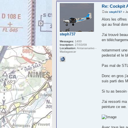
Re: Cockpit 
de
steph737
» Je
Alors les offre
qui au final don
steph737
J'ai trouvé bea
en téléchargem
Messages:
1400
Inscription:
27/03/09
Localisation:
Antananarivo -
notamment une mo
Madagascar
pedestal et le b
Pas mal de STL
Donc en gros j'a
suis parti des 
Si tu as besoin d
J'ai ressorti m
peinture ce we. 
Avec tous les a