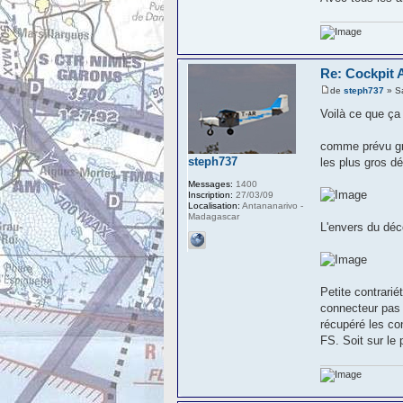
Re: Cockpit 
de
steph737
» Sa
Voilà ce que ça 
comme prévu gro
steph737
les plus gros dé
Messages:
1400
Inscription:
27/03/09
Localisation:
Antananarivo -
Madagascar
L'envers du déc
Petite contrarié
connecteur pas a
récupéré les co
FS. Soit sur le 