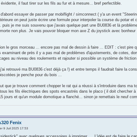
vidente, il faut tirer sur les fils au fur et à mesure... bref perfectible.
ai d'abord essayer de passer par mobiflight / simconnect ( y'a un event "Ste
ltérieure on peut juste écrire une formule pour interpoler la course du potar et ce
r.... puis je me suis souvenu que j'avais quelque part une BU0836 et là problèm
morte non plus. Je vais pouvoir bloquer mon axe Z du joystick avec bonheur ! 
tion le gros morceau ... encore pas mal de dessin à faire ... EDIT : c'est pire 
 examinant de près il y a pas mal de problèmes d'ajustements, de cotes, donc 
ocages au niveau des roulements et rajouter si possible un système de friction 
'ai retrouvé ma BU0836 c'est déjà ça !) et entre temps il faudrait faire la consol
biscotées je penche pour du bois ...
aut que je trouve comment chopper le rat qui a réussi à s'introduire dans ma toit
 tous les fils électriques des spots encastrés dans le placo ( il doit chercher à
 15 jours et qu'un module domotique a flanché... sinon je remettais le neuf co
A320 Fenix
r 9 Juil 2025 17:53
"sidestick" avec quelques accessoires à imprimer .... L'idée est de faire le c