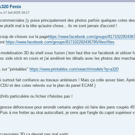
A320 Fenix
u 17 Juil 2025 16:17
s commerciales j'y puise principalement des photos parfois quelques cotes de
ne plutôt mal à la tête qu'autre chose... ils ne sont jamais d'accord !
ucoup de choses sur la page
https://www.facebook.com/groups/817102292436
ent
https://www.facebook.com/groups/817102292436795/files/files
delisation 3D du shell sous fusion ( bon faut être sur facebook et utiliser fus
loc side stick en cours et j'ai amélioré les détails avec les photos des marcha
 sur "printables"
https://www.printables.com/search/models?q=a320
i surtout fait confiance au travaux antérieurs ! Mais ça colle assez bien. Aprè
MCDU et des cotes relevés sur le plan du panel ECAM )
'info particulière ou fichier n'hésites pas !
a grosse défonceuse pour arrondir certains angles où faire des pans coupés 45
Puis à me frotter au skai autocollant, je sens que l'angle du capot supérieur v
ccessoires 3D ça devrait pas mal sortir.