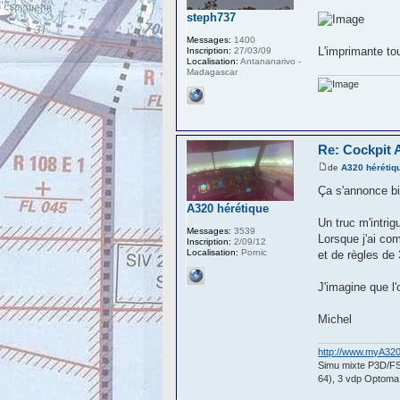
steph737
Messages:
1400
L'imprimante to
Inscription:
27/03/09
Localisation:
Antananarivo -
Madagascar
Re: Cockpit 
de
A320 hérétiq
Ça s'annonce bi
A320 hérétique
Un truc m'intri
Messages:
3539
Lorsque j'ai com
Inscription:
2/09/12
Localisation:
Pornic
et de règles de 
J'imagine que l
Michel
http://www.myA32
Simu mixte P3D/F
64), 3 vdp Optom