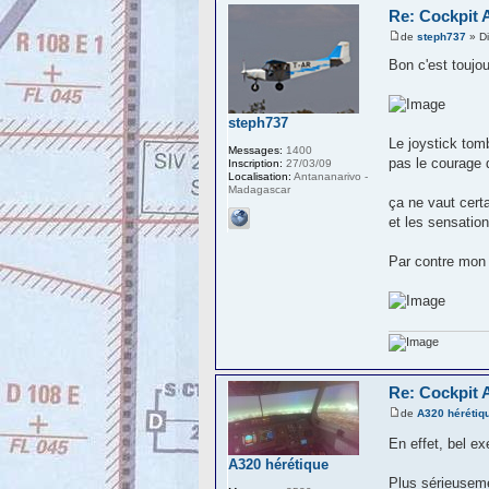
Re: Cockpit 
de
steph737
» Di
Bon c'est toujou
steph737
Le joystick tomb
Messages:
1400
pas le courage 
Inscription:
27/03/09
Localisation:
Antananarivo -
Madagascar
ça ne vaut cert
et les sensatio
Par contre mon 
Re: Cockpit 
de
A320 hérétiq
En effet, bel 
A320 hérétique
Plus sérieuseme