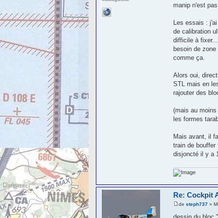
manip n'est pas é
Les essais : j'
de calibration u
difficile à fixe
besoin de zone 
comme ça.
Alors oui, direc
STL mais en les
rajouter des bl
(mais au moins j
les formes tara
Mais avant, il f
train de bouffer
disjoncté il y a
Re: Cockpit 
de
steph737
» Me
dessin du bloc 