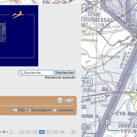
Recherche avancée
FAQ
M’enregistrer
Connexion
r
40
•
...
...
1
13
14
15
16
17
18
19
40