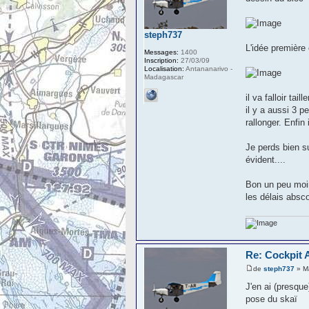
steph737
L'idée première
Messages:
1400
Inscription:
27/03/09
Localisation:
Antananarivo -
Madagascar
il va falloir ta
il y a aussi 3 p
rallonger. Enfin
Je perds bien s
évident....
Bon un peu moin
les délais absc
Re: Cockpit 
de
steph737
» Ma
J'en ai (presque
pose du skaï