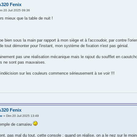
A320 Fenix
m 20 Juil 2025 09:36
rs mieux que la table de nuit !
e bien sous la main par rapport à mon siège et à l'accoudoir, par contre l'orien
de tout démonter pour l'instant, mon système de fixation n'est pas génial.
ainement pas une réalisation mécanique mais le rajout du soufflet en caoutc
ns ne sont pas mauvaises.
indécision sur les couleurs commence sérieusement à se voir !!!
A320 Fenix
ue
» Dim 20 Juil 2025 13:49
exemple de camaïeu
nt, pas mal du tout, cette console ; quand on réalise, on a le nez sur le moin