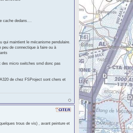
se cache dedans....
bleu qui maintient le mécanisme pendulaire.
un peu de connectique à faire ou à
tants
ont des micro switches smd donc pas
k A320 de chez FSProject sont chers et
 quelques trous de vis) , avant peinture et