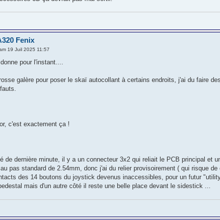
A320 Fenix
m 19 Juil 2025 11:57
donne pour l'instant....
sse galère pour poser le skaï autocollant à certains endroits, j'ai du faire d
fauts.
or, c'est exactement ça !
té de dernière minute, il y a un connecteur 3x2 qui reliait le PCB principal et 
u pas standard de 2.54mm, donc j'ai du relier provisoirement ( qui risque de dur
ntacts des 14 boutons du joystick devenus inaccessibles, pour un futur "util
pedestal mais d'un autre côté il reste une belle place devant le sidestick ...