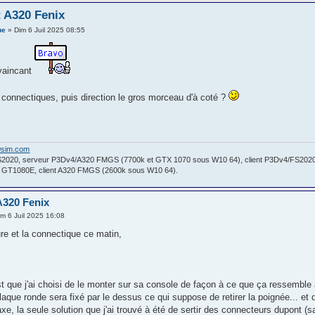
t A320 Fenix
ue
» Dim 6 Juil 2025 08:55
nvaincant
s connectiques, puis direction le gros morceau d'à coté ?
0sim.com
S2020, serveur P3Dv4/A320 FMGS (7700k et GTX 1070 sous W10 64), client P3Dv4/FS2020
a GT1080E, client A320 FMGS (2600k sous W10 64).
A320 Fenix
m 6 Juil 2025 16:08
nture et la connectique ce matin,
st que j'ai choisi de le monter sur sa console de façon à ce que ça ressemble
a plaque ronde sera fixé par le dessus ce qui suppose de retirer la poignée... et
xe, la seule solution que j'ai trouvé à été de sertir des connecteurs dupont (