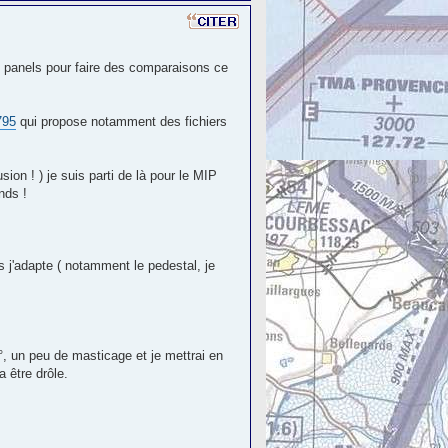
s panels pour faire des comparaisons ce
795
qui propose notamment des fichiers
ion ! ) je suis parti de là pour le MIP
nds !
s j'adapte ( notamment le pedestal, je
°, un peu de masticage et je mettrai en
a être drôle.