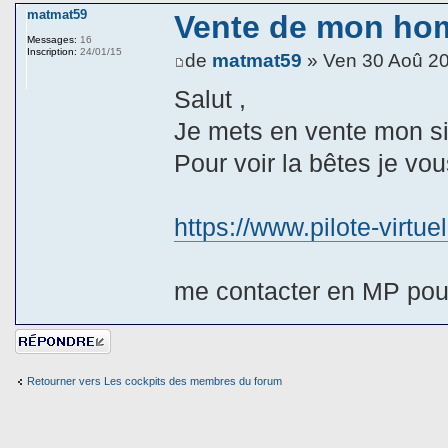
matmat59
Vente de mon hom
Messages:
16
Inscription:
24/01/15
de
matmat59
» Ven 30 Aoû 2
Salut ,
Je mets en vente mon s
Pour voir la bêtes je vou
https://www.pilote-virt
me contacter en MP pour 
Répondre
Retourner vers Les cockpits des membres du forum