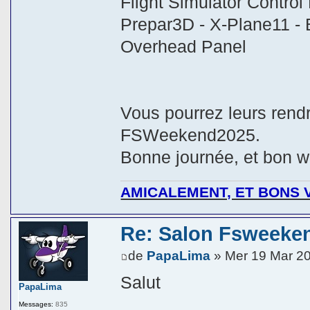
Flight Simulator Control
Prepar3D - X-Plane11 - 
Overhead Panel
Vous pourrez leurs rendr
FSWeekend2025.
Bonne journée, et bon 
AMICALEMENT, ET BONS V
Re: Salon Fsweeke
de
PapaLima
» Mer 19 Mar 2
Salut
PapaLima
Messages:
835