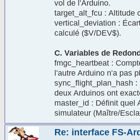
vol de l'Arduino.
target_alt_fcu : Altitud
vertical_deviation : Écart
calculé ($V/DEV$).
C. Variables de Redon
fmgc_heartbeat : Compt
l'autre Arduino n'a pas p
sync_flight_plan_hash :
deux Arduinos ont exact
master_id : Définit quel
simulateur (Maître/Escla
Re: interface FS-Ar