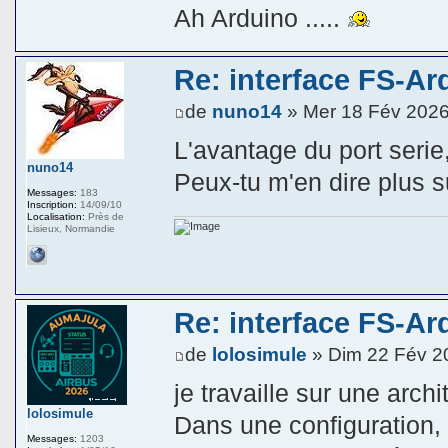
Ah Arduino .....
Re: interface FS-Ar
de
nuno14
» Mer 18 Fév 2026
L'avantage du port serie,
nuno14
Peux-tu m'en dire plus su
Messages:
183
Inscription:
14/09/10
Localisation:
Près de
Lisieux, Normandie
Re: interface FS-Ar
de
lolosimule
» Dim 22 Fév 2
je travaille sur une arch
lolosimule
Dans une configuration, 
Messages:
1203