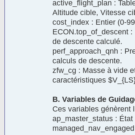
active_flight_plan : Tabl
Altitude cible, Vitesse ci
cost_index : Entier (0-99
ECON.top_of_descent : 
de descente calculé.
perf_approach_qnh : Pre
calculs de descente.
zfw_cg : Masse à vide et
caractéristiques $V_{LS
B. Variables de Guidag
Ces variables génèrent l
ap_master_status : État
managed_nav_engaged : B