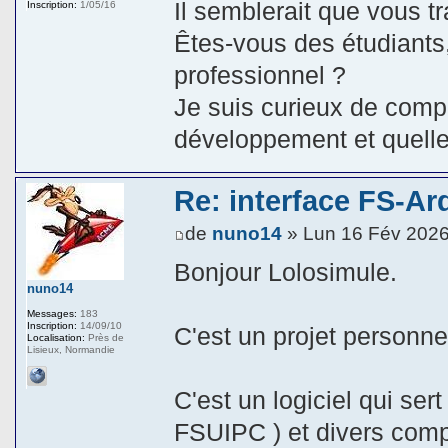
Il semblerait que vous tr
Inscription:
1/05/16
Êtes‑vous des étudiants, 
professionnel ?
Je suis curieux de com
développement et quelle
Re: interface FS-Ar
de
nuno14
» Lun 16 Fév 2026
Bonjour Lolosimule.
nuno14
Messages:
183
Inscription:
14/09/10
C'est un projet personne
Localisation:
Près de
Lisieux, Normandie
C'est un logiciel qui sert
FSUIPC ) et divers com