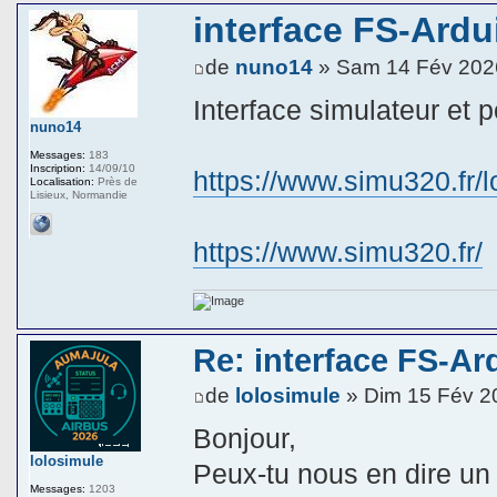
interface FS-Ardu
de
nuno14
» Sam 14 Fév 202
Interface simulateur et p
nuno14
Messages:
183
Inscription:
14/09/10
https://www.simu320.fr/l
Localisation:
Près de
Lisieux, Normandie
https://www.simu320.fr/
Re: interface FS-Ar
de
lolosimule
» Dim 15 Fév 2
Bonjour,
lolosimule
Peux‑tu nous en dire un 
Messages:
1203