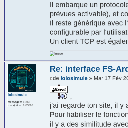
Il embarque un protocol
prévues activable), et 
Il reste générique avec l
configurable par l'utilisat
Un client TCP est égalem
Re: interface FS-Ar
de
lolosimule
» Mar 17 Fév 2
,
lolosimule
Messages:
1203
j'ai regarde ton site, il 
Inscription:
1/05/16
Pour fiabiliser le fonct
il y a des similitude av