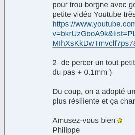
pour trou borgne avec g
petite vidéo Youtube très 
https://www.youtube.co
v=bkrUzGooA9k&list=P
MIhXsKkDwTmvclf7ps7
2- de percer un tout peti
du pas + 0.1mm )
Du coup, on a adopté u
plus résiliente et ça cha
Amusez-vous bien
Philippe