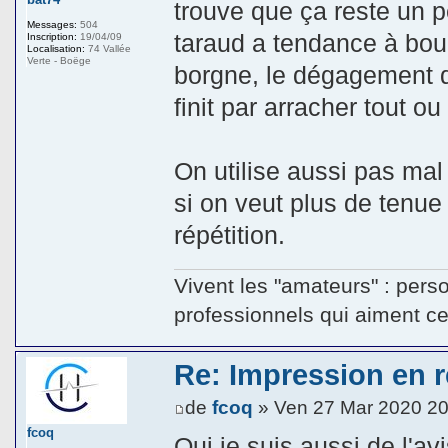
trouve que ça reste un p
Messages:
504
taraud a tendance à bour
Inscription:
19/04/09
Localisation:
74 Vallée
Verte - Boëge
borgne, le dégagement d
finit par arracher tout ou 
On utilise aussi pas mal 
si on veut plus de tenu
répétition.
Vivent les "amateurs" : pers
professionnels qui aiment ce q
Re: Impression en ré
de
fcoq
» Ven 27 Mar 2020 20
fcoq
Oui je suis aussi de l'a