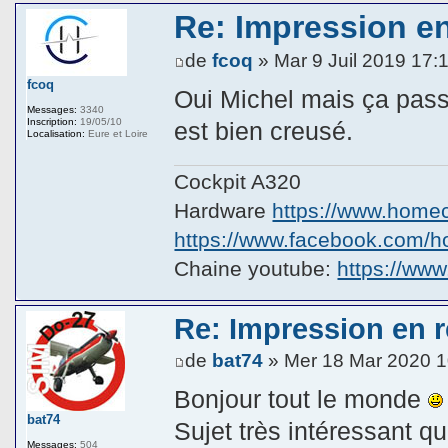
Re: Impression en 
de
fcoq
» Mar 9 Juil 2019 17:
fcoq
Oui Michel mais ça passe
Messages:
3340
Inscription:
19/05/10
est bien creusé.
Localisation:
Eure et Loire
Cockpit A320
Hardware
https://www.homeco
https://www.facebook.com/hom
Chaine youtube:
https://ww
Re: Impression en ré
de
bat74
» Mer 18 Mar 2020 1
Bonjour tout le monde
bat74
Sujet très intéressant q
Messages:
504