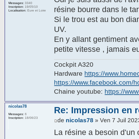
Messages:
3340
résine bourre dans le tar
Inscription:
19/05/10
Localisation:
Eure et Loire
Si le trou est au bon dia
UV.
En y allant gentiment a
petite vitesse , jamais 
Cockpit A320
Hardware
https://www.homeco
https://www.facebook.com/hom
Chaine youtube:
https://ww
nicolas78
Re: Impression en ré
Messages:
6
Inscription:
18/06/23
de
nicolas78
» Ven 7 Juil 202
La résine a besoin d'un 