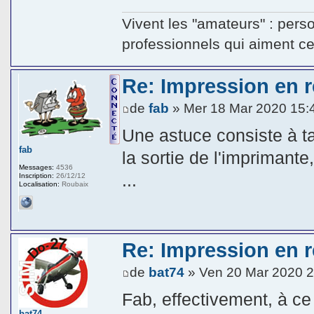
Vivent les "amateurs" : pers
professionnels qui aiment ce q
Re: Impression en ré
de
fab
» Mer 18 Mar 2020 15:
Une astuce consiste à ta
fab
la sortie de l'impriman
Messages:
4536
...
Inscription:
26/12/12
Localisation:
Roubaix
Re: Impression en ré
de
bat74
» Ven 20 Mar 2020 2
Fab, effectivement, à ce
bat74