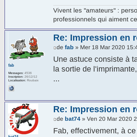
Vivent les "amateurs" : pers
professionnels qui aiment ce q
Re: Impression en ré
de
fab
» Mer 18 Mar 2020 15:
Une astuce consiste à ta
fab
la sortie de l'impriman
Messages:
4536
...
Inscription:
26/12/12
Localisation:
Roubaix
Re: Impression en ré
de
bat74
» Ven 20 Mar 2020 2
Fab, effectivement, à ce
bat74