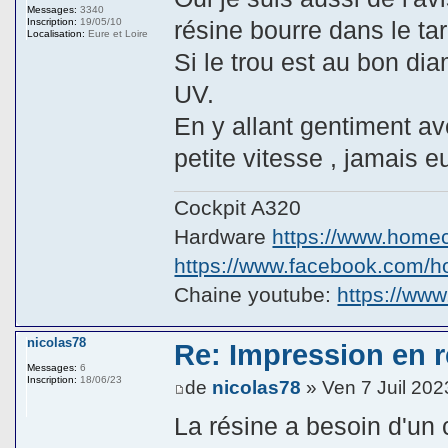
Messages:
3340
résine bourre dans le tar
Inscription:
19/05/10
Localisation:
Eure et Loire
Si le trou est au bon dia
UV.
En y allant gentiment a
petite vitesse , jamais 
Cockpit A320
Hardware
https://www.homeco
https://www.facebook.com/hom
Chaine youtube:
https://ww
nicolas78
Re: Impression en ré
Messages:
6
Inscription:
18/06/23
de
nicolas78
» Ven 7 Juil 202
La résine a besoin d'un 