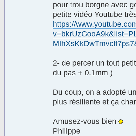
pour trou borgne avec g
petite vidéo Youtube très 
https://www.youtube.co
v=bkrUzGooA9k&list=P
MIhXsKkDwTmvclf7ps7
2- de percer un tout peti
du pas + 0.1mm )
Du coup, on a adopté u
plus résiliente et ça cha
Amusez-vous bien
Philippe