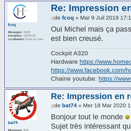
Re: Impression en 
de
fcoq
» Mar 9 Juil 2019 17:
fcoq
Oui Michel mais ça passe
Messages:
3340
Inscription:
19/05/10
est bien creusé.
Localisation:
Eure et Loire
Cockpit A320
Hardware
https://www.homeco
https://www.facebook.com/hom
Chaine youtube:
https://ww
Re: Impression en ré
de
bat74
» Mer 18 Mar 2020 1
Bonjour tout le monde
bat74
Sujet très intéressant q
Messages:
504