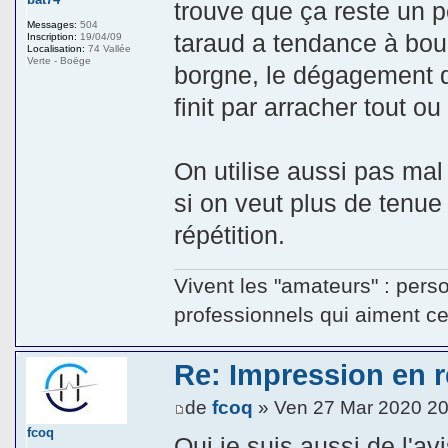
trouve que ça reste un p
Messages:
504
taraud a tendance à bour
Inscription:
19/04/09
Localisation:
74 Vallée
Verte - Boëge
borgne, le dégagement d
finit par arracher tout ou 
On utilise aussi pas mal 
si on veut plus de tenu
répétition.
Vivent les "amateurs" : pers
professionnels qui aiment ce q
Re: Impression en ré
de
fcoq
» Ven 27 Mar 2020 20
fcoq
Oui je suis aussi de l'a