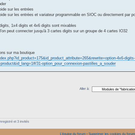
uder
pide sur les entrées
pide sur les entrées et variateur programmable en SIOC ou directement par p
igits, 1x4 digits et 4x6 digits sont mixables
 l'on peut connecter jusqu'à 3 cartes digits sur un groupe de 4 cartes IO32
ions sur ma boutique
/index.php?id_product=175&id_product_attribute=265&rewrite=option-4x6-digits-
r=product&id_lang=1#/31-option_pour_connexion-pastilles_a_souder
Aller à:
registré et 3 invités
L’équipe du forum
•
Supprimer les cookies du forum