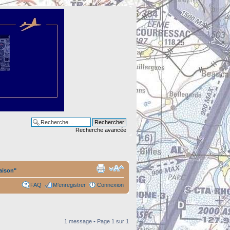
Recherche avancée
aison"
FAQ
M’enregistrer
Connexion
1 message • Page
1
sur
1