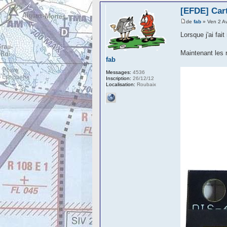
[EFDE] Cart
de
fab
» Ven 2 A
Lorsque j'ai fa
Maintenant les r
fab
Messages:
4536
Inscription:
26/12/12
Localisation:
Roubaix