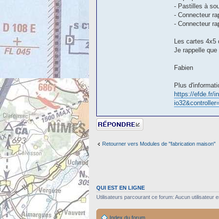
- Pastilles à so
- Connecteur ra
- Connecteur ra
Les cartes 4x5 d
Je rappelle que
Fabien
Plus d'informat
https://efde.fr
io32&controlle
Répondre
Retourner vers Modules de "fabrication maison"
QUI EST EN LIGNE
Utilisateurs parcourant ce forum: Aucun utilisateur en
Index du forum