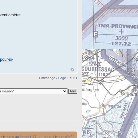
otentiomètre
pour-io-
1 message • Page
1
sur
1
• Heures au format UTC + 1 heure [ Heure d’été ]