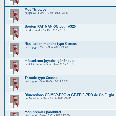
Mes Throttles
de
ijack30
» Jeu 3 Jan 2013 03:55
Bouton RAT MAN ON pour A320
de
stive
» Mer 12 Déc 2012 15:18
Réalisation manche type Cessna
de
Huggy
» Mer 7 Nov 2012 19:46
mécanisme joystick générique
de
AJBretagne
» Ven 9 Nov 2012 19:02
Throttle type Cessna
de
Huggy
» Dim 28 Oct 2012 12:11
Dimensions GF-MCP-PRO et GF-EFIS-PRO de Go Flight..
de
Jonathan
» Sam 4 Aoû 2012 09:50
Mon premier palonnier
de
Huggy
» Sam 13 Oct 2012 22:59