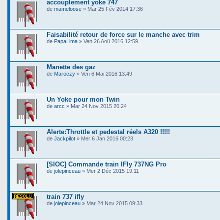
accouplement yoke 747
de
mameloose
» Mar 25 Fév 2014 17:36
Faisabilité retour de force sur le manche avec trim
de
PapaLima
» Ven 26 Aoû 2016 12:59
Manette des gaz
de
Maroczy
» Ven 6 Mai 2016 13:49
Un Yoke pour mon Twin
de
arcc
» Mar 24 Nov 2015 20:24
Alerte:Throttle et pedestal réels A320 !!!!!
de
Jackpilot
» Mer 6 Jan 2016 00:23
[SIOC] Commande train IFly 737NG Pro
de
jolepinceau
» Mer 2 Déc 2015 19:11
train 737 ifly
de
jolepinceau
» Mar 24 Nov 2015 09:33