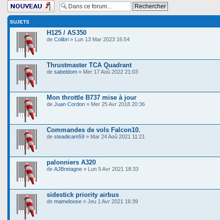
Ecrire un nouveau
sujet
SUJETS
H125 / AS350
de
Colibri
» Lun 13 Mar 2023 16:54
Thrustmaster TCA Quadrant
de
sabeldom
» Mer 17 Aoû 2022 21:03
Mon throttle B737 mise à jour
de
Juan Cordon
» Mer 25 Avr 2018 20:36
Commandes de vols Falcon10.
de
steadicam59
» Mar 24 Aoû 2021 11:21
palonniers A320
de
AJBretagne
» Lun 5 Avr 2021 18:33
sidestick priority airbus
de
mameloose
» Jeu 1 Avr 2021 16:39