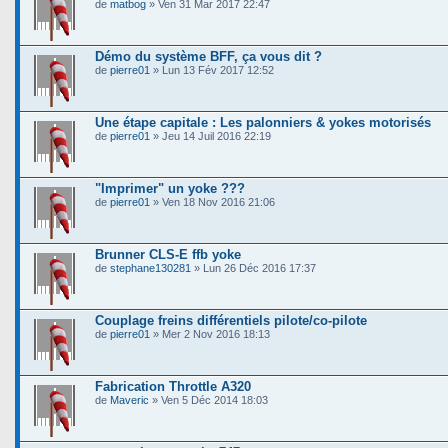
de
matbog
» Ven 31 Mar 2017 22:47
Démo du système BFF, ça vous dit ?
de
pierre01
» Lun 13 Fév 2017 12:52
Une étape capitale : Les palonniers & yokes motorisés
de
pierre01
» Jeu 14 Juil 2016 22:19
"Imprimer" un yoke ???
de
pierre01
» Ven 18 Nov 2016 21:06
Brunner CLS-E ffb yoke
de
stephane130281
» Lun 26 Déc 2016 17:37
Couplage freins différentiels pilote/co-pilote
de
pierre01
» Mer 2 Nov 2016 18:13
Fabrication Throttle A320
de
Maveric
» Ven 5 Déc 2014 18:03