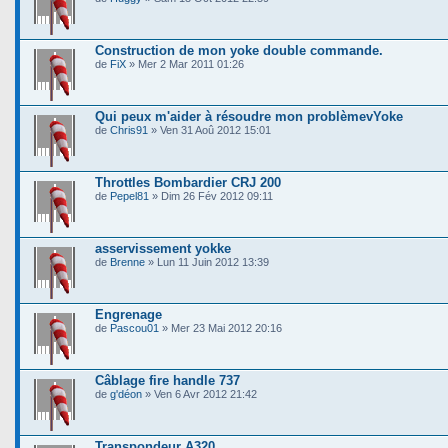
Construction de mon yoke double commande.
de
FiX
» Mer 2 Mar 2011 01:26
Qui peux m'aider à résoudre mon problèmevYoke
de
Chris91
» Ven 31 Aoû 2012 15:01
Throttles Bombardier CRJ 200
de
Pepel81
» Dim 26 Fév 2012 09:11
asservissement yokke
de
Brenne
» Lun 11 Juin 2012 13:39
Engrenage
de
Pascou01
» Mer 23 Mai 2012 20:16
Câblage fire handle 737
de
g'déon
» Ven 6 Avr 2012 21:42
Transpondeur A320