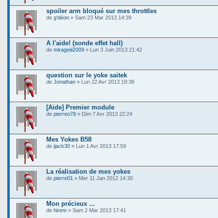
spoiler arm bloqué sur mes throttles
de
g'déon
» Sam 23 Mar 2013 14:39
A l'aide! (sonde effet hall)
de
mirageiii2009
» Lun 3 Juin 2013 21:42
question sur le yoke saitek
de
Jonathan
» Lun 22 Avr 2013 19:38
[Aide] Premier module
de
pierreo78
» Dim 7 Avr 2013 22:24
Mes Yokes B58
de
ijack30
» Lun 1 Avr 2013 17:59
La réalisation de mes yokes
de
pierre01
» Mer 11 Jan 2012 14:30
Mon précieux ...
de
hirem
» Sam 2 Mar 2013 17:41