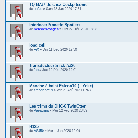
TQ B737 de chez Cockpitsonic
de
gufau
» Sam 18 Jan 2020 17:51
Interfacer Manette Spoilers
de
betedesvosges
» Dim 27 Déc 2020 18:08
load cell
de
FiX
» Ven 11 Déc 2020 19:30
Transducteur Stick A320
de
fab
» Jeu 10 Déc 2020 19:01
Manche à balai Falcon10 (+ Yoke)
de
steadicam59
» Ven 21 Aoû 2020 11:43
Les trims du DHC-6 TwinOtter
de
PapaLima
» Mer 12 Fév 2020 23:59
H125
de
AS350
» Mer 1 Jan 2020 19:09