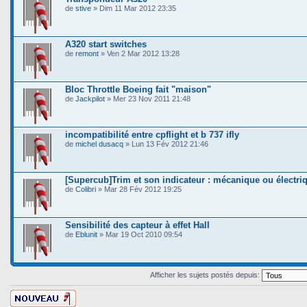
de
stive
» Dim 11 Mar 2012 23:35
A320 start switches
de
remont
» Ven 2 Mar 2012 13:28
Bloc Throttle Boeing fait "maison"
de
Jackpilot
» Mer 23 Nov 2011 21:48
incompatibilité entre cpflight et b 737 ifly
de
michel dusacq
» Lun 13 Fév 2012 21:46
[Supercub]Trim et son indicateur : mécanique ou électri
de
Colibri
» Mar 28 Fév 2012 19:25
Sensibilité des capteur à effet Hall
de
Eblunit
» Mar 19 Oct 2010 09:54
Afficher les sujets postés depuis:
Ecrire un nouveau
sujet