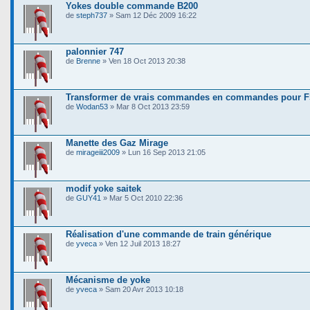
Yokes double commande B200
de
steph737
» Sam 12 Déc 2009 16:22
palonnier 747
de
Brenne
» Ven 18 Oct 2013 20:38
Transformer de vrais commandes en commandes pour 
de
Wodan53
» Mar 8 Oct 2013 23:59
Manette des Gaz Mirage
de
mirageiii2009
» Lun 16 Sep 2013 21:05
modif yoke saitek
de
GUY41
» Mar 5 Oct 2010 22:36
Réalisation d'une commande de train générique
de
yveca
» Ven 12 Juil 2013 18:27
Mécanisme de yoke
de
yveca
» Sam 20 Avr 2013 10:18