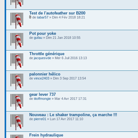
Test de l'autofeather sur B200
de
tabar57
» Dim 4 Fév 2018 18:21
Pot pour yoke
de
gufau
» Dim 21 Jan 2018 10:55
Throttle générique
de
jacquesvde
» Mer 6 Juil 2016 13:13
palonnier hélico
de
vince2403
» Dim 3 Sep 2017 13:54
gear lever 737
de
titoffmongie
» Mar 4 Avr 2017 17:31
Nouveau : Le shaker trampoline, ça marche !!!
de
pierre01
» Lun 17 Avr 2017 11:10
Frein hydraulique