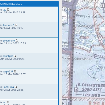
DERNIER MESSAGE
de
fab
Jeu 15 Mar 2018 13:39
de
JacquesZ
Mer 5 Avr 2017 19:37
de
gillesdrone
Mer 21 Nov 2012 10:23
de
nonolight
Sam 18 Avr 2009 09:37
de
steph737
Mar 10 Mar 2026 16:57
de
PapaLima
Mer 2 Avr 2025 22:35
de
fab