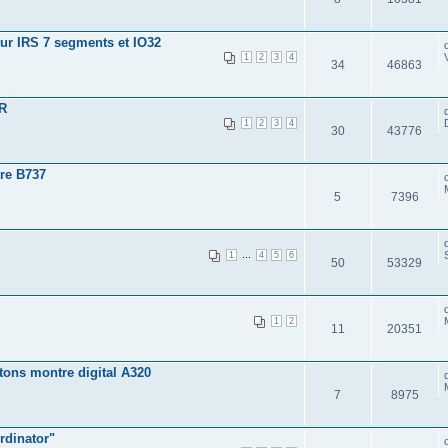
eur IRS 7 segments et IO32
1
2
3
4
34
46863
OR
1
2
3
4
30
43776
re B737
5
7396
...
1
4
5
6
50
53329
1
2
11
20351
ons montre digital A320
7
8975
rdinator"