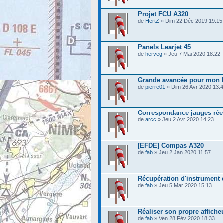
Projet FCU A320
de
HertZ
» Dim 22 Déc 2019 19:15
Panels Learjet 45
de
herveg
» Jeu 7 Mai 2020 18:22
Grande avancée pour mon 
de
pierre01
» Dim 26 Avr 2020 13:
Correspondance jauges réel
de
arcc
» Jeu 2 Avr 2020 14:23
[EFDE] Compas A320
de
fab
» Jeu 2 Jan 2020 11:57
Récupération d'instrument d
de
fab
» Jeu 5 Mar 2020 15:13
Réaliser son propre affiche
de
fab
» Ven 28 Fév 2020 18:33