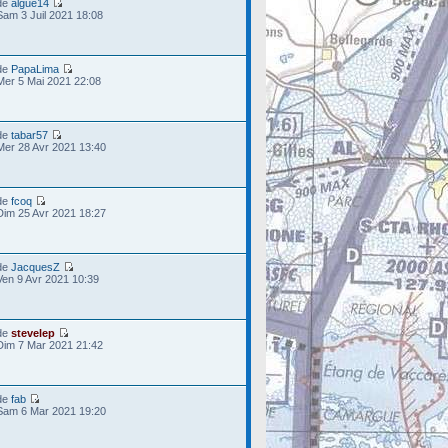
de
algue14
Sam 3 Juil 2021 18:08
de
PapaLima
Mer 5 Mai 2021 22:08
de
tabar57
Mer 28 Avr 2021 13:40
de
fcoq
Dim 25 Avr 2021 18:27
de
JacquesZ
Ven 9 Avr 2021 10:39
de
stevelep
Dim 7 Mar 2021 21:42
de
fab
Sam 6 Mar 2021 19:20