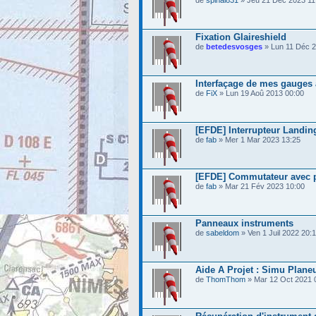
de
spinal831
» Jeu 21 Déc 2023 11
Fixation Glaireshield
de
betedesvosges
» Lun 11 Déc 2
Interfaçage de mes gauges
de
FiX
» Lun 19 Aoû 2013 00:00
[EFDE] Interrupteur Landin
de
fab
» Mer 1 Mar 2023 13:25
[EFDE] Commutateur avec p
de
fab
» Mar 21 Fév 2023 10:00
Panneaux instruments
de
sabeldom
» Ven 1 Juil 2022 20:
Aide A Projet : Simu Plane
de
ThomThom
» Mar 12 Oct 2021 