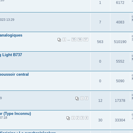
:28
1
6172
023 13:29
7
4083
 analogiques
...
1
55
56
57
563
510190
g Light B737
0
5552
oussoir central
0
5090
19
1
2
12
17378
ur (Type Inconnu)
07:18
1
2
3
4
30
33304