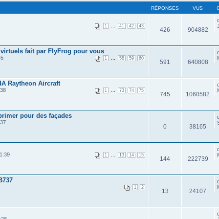
RÉPONSES
VUS
...
1
41
42
43
426
904882
irtuels fait par FlyFrog pour vous
45
...
1
58
59
60
591
640808
4A Raytheon Aircraft
:38
...
1
73
74
75
745
1060582
mprimer pour des façades
:37
0
38165
1:39
...
1
13
14
15
144
222739
B737
1
2
13
24107