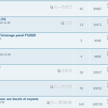
...
1
5
6
7
62
50987
t FO
20 11:38
1
2
13
14471
'éclairage panel FS2020
1
2
4048
020 13:36
4
4806
l
1
2
3
20
20527
...
1
4
5
6
55
63032
avec ses bezels et voyants
3:50
...
1
13
14
15
143
165731