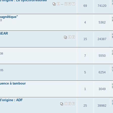
'origine : Le synchro/résolver
...
1
5
6
7
69
74120
magnétique"
33
4
5362
 GEAR
1
2
15
24387
:38
7
5550
:05
5
6254
équence à tambour
1
3049
d'origine : ADF
1
2
3
25
39982