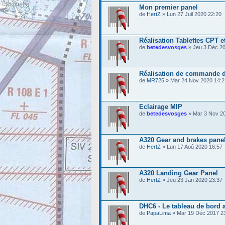
Mon premier panel
de
HertZ
» Lun 27 Juil 2020 22:20
Réalisation Tablettes CPT e
de
betedesvosges
» Jeu 3 Déc 20
Réalisation de commande d
de
MR725
» Mar 24 Nov 2020 14:2
Eclairage MIP
de
betedesvosges
» Mar 3 Nov 2
A320 Gear and brakes pane
de
HertZ
» Lun 17 Aoû 2020 16:57
A320 Landing Gear Panel
de
HertZ
» Jeu 23 Jan 2020 23:37
DHC6 - Le tableau de bord 
de
PapaLima
» Mar 19 Déc 2017 2