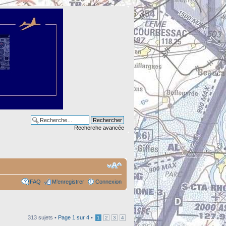
Recherche avancée
FAQ
M’enregistrer
Connexion
313 sujets •
Page
1
sur
4
•
1
2
3
4