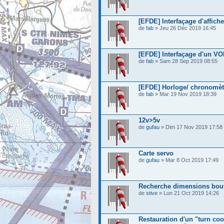
[EFDE] Interfaçage d'affich
de
fab
» Jeu 26 Déc 2019 16:45
[EFDE] Interfaçage d'un V
de
fab
» Sam 28 Sep 2019 08:55
[EFDE] Horloge/ chronomèt
de
fab
» Mar 19 Nov 2019 18:39
12v>5v
de
gufau
» Dim 17 Nov 2019 17:58
Carte servo
de
gufau
» Mar 8 Oct 2019 17:49
Recherche dimensions bout
de
stive
» Lun 21 Oct 2019 14:26
Restauration d'un "turn coo