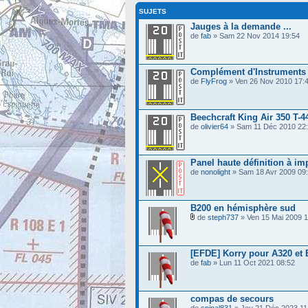
SUJETS
Jauges à la demande ...
de
fab
» Sam 22 Nov 2014 19:54
Complément d'Instruments v
de
FlyFrog
» Ven 26 Nov 2010 17:
Beechcraft King Air 350 T-4
de
olivier64
» Sam 11 Déc 2010 22
Panel haute définition à i
de
nonolight
» Sam 18 Avr 2009 09
B200 en hémisphère sud
de
steph737
» Ven 15 Mai 2009 1
[EFDE] Korry pour A320 et 
de
fab
» Lun 11 Oct 2021 08:52
compas de secours