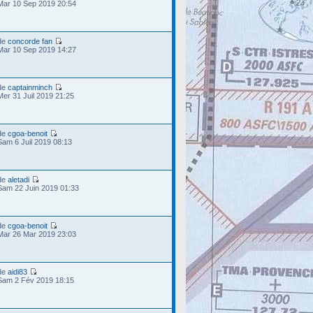
Mar 10 Sep 2019 20:54
de
concorde fan
Mar 10 Sep 2019 14:27
de
captainminch
Mer 31 Juil 2019 21:25
de
cgoa-benoit
Sam 6 Juil 2019 08:13
de
aletadi
Sam 22 Juin 2019 01:33
de
cgoa-benoit
Mar 26 Mar 2019 23:03
de
aidi83
Sam 2 Fév 2019 18:15