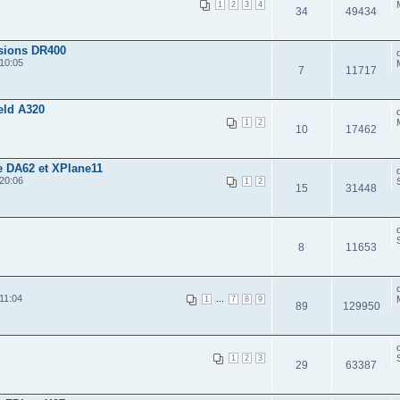
1
2
3
4
34
49434
sions DR400
10:05
7
11717
eld A320
1
2
10
17462
e DA62 et XPlane11
20:06
1
2
15
31448
8
11653
11:04
...
1
7
8
9
89
129950
1
2
3
29
63387