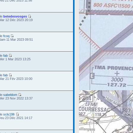
Jeu 21 Déc 2023 11:58
de
betedesvosges
Mar 12 Déc 2023 20:19
de
fcoq
Sam 11 Mar 2023 09:51
de
fab
Mer 1 Mar 2023 13:25
de
fab
Mar 21 Fév 2023 10:00
de
sabeldom
Mer 23 Nov 2022 13:37
de
scls19fr
Jeu 23 Déc 2021 14:17