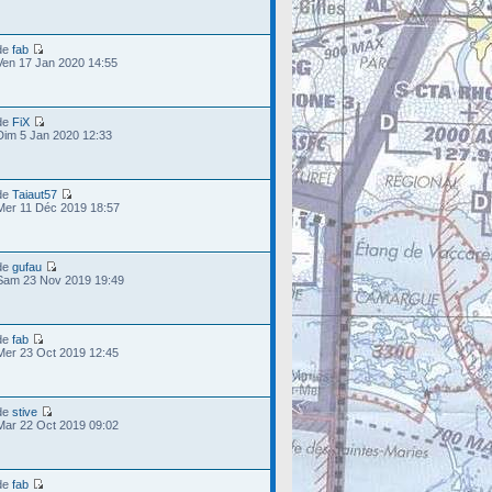
de
fab
Ven 17 Jan 2020 14:55
de
FiX
Dim 5 Jan 2020 12:33
de
Taiaut57
Mer 11 Déc 2019 18:57
de
gufau
Sam 23 Nov 2019 19:49
de
fab
Mer 23 Oct 2019 12:45
de
stive
Mar 22 Oct 2019 09:02
de
fab