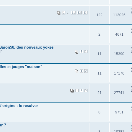
...
1
11
12
13
122
113026
2
4671
Baron58, des nouveaux yokes
47
1
2
11
15390
les et jauges "maison"
1
2
11
17176
1
2
3
21
27741
'origine : le resolver
8
9751
ur ?
8
10381