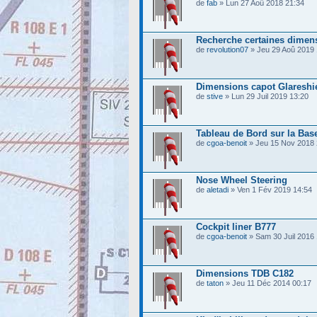
de
fab
» Lun 27 Aoû 2018 21:34
Recherche certaines dimen
de
revolution07
» Jeu 29 Aoû 2019 
Dimensions capot Glareshi
de
stive
» Lun 29 Juil 2019 13:20
Tableau de Bord sur la Bas
de
cgoa-benoit
» Jeu 15 Nov 2018 
Nose Wheel Steering
de
aletadi
» Ven 1 Fév 2019 14:54
Cockpit liner B777
de
cgoa-benoit
» Sam 30 Juil 2016 
Dimensions TDB C182
de
taton
» Jeu 11 Déc 2014 00:17