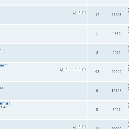
1
2
17
28203
1
4830
:19
2
5976
ison"
...
1
5
6
7
63
90622
:41
9
12758
simu !
21:47
5
8927
1
2
11
20009