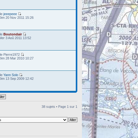
de
jeeepeee
Dim 20 Nov 2011 15:26
de
Boutondair
Mer 3 Aoû 2011 13:52
de Pierre1972
Dim 28 Mar 2010 10:27
de
Yann Solo
Dim 13 Sep 2009 12:42
38 sujets • Page
1
sur
1