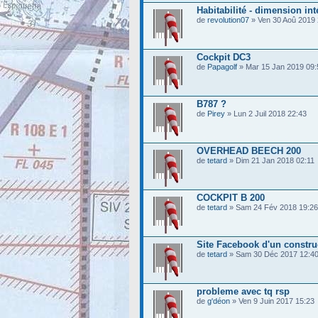
Habitabilité - dimension int
de
revolution07
» Ven 30 Aoû 2019 
Cockpit DC3
de
Papagolf
» Mar 15 Jan 2019 09:
B787 ?
de
Pirey
» Lun 2 Juil 2018 22:43
OVERHEAD BEECH 200
de
tetard
» Dim 21 Jan 2018 02:11
COCKPIT B 200
de
tetard
» Sam 24 Fév 2018 19:26
Site Facebook d'un constru
de
tetard
» Sam 30 Déc 2017 12:4
probleme avec tq rsp
de
g'déon
» Ven 9 Juin 2017 15:23