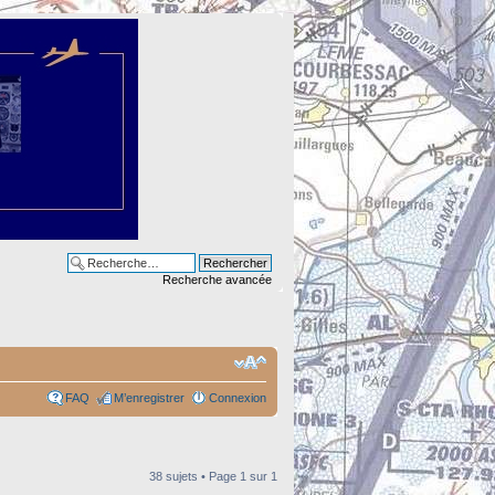
Recherche avancée
FAQ
M’enregistrer
Connexion
38 sujets • Page
1
sur
1