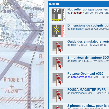
SUJETS
Nouvelle rubrique pour les
de
stevelep
» Lun 20 Fév 2017 23
Dimensions de cockpits pou
de
nonolight
» Sam 18 Avr 2009 09
Guide des simulateurs aéri
de
fcoq
» Jeu 15 Fév 2024 19:41
Simulateur dynamique 6D
de
dureiken
» Lun 10 Avr 2023 17:
Potence Overhead A320
de
betedesvosges
» Mar 2 Juil 20
FOUGA MAGISTER FVFR
de
mameloose
» Mer 31 Mai 2023 
2 photos du sim... pour le pl