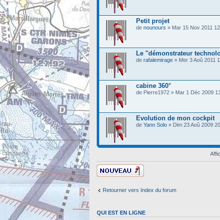
Petit projet
de
nounours
» Mar 15 Nov 2011 12
Le "démonstrateur technolo
de
rafalemirage
» Mer 3 Aoû 2011 1
cabine 360°
de Pierre1972 » Mar 1 Déc 2009 1
Evolution de mon cockpit
de
Yann Solo
» Dim 23 Aoû 2009 20
Affi
Ecrire un nouveau
sujet
Retourner vers Index du forum
QUI EST EN LIGNE