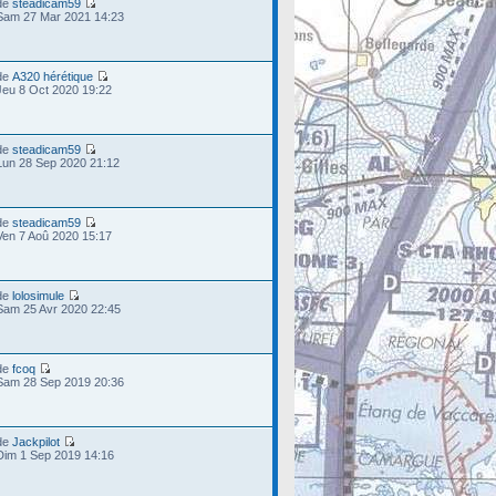
de
steadicam59
Sam 27 Mar 2021 14:23
de
A320 hérétique
Jeu 8 Oct 2020 19:22
de
steadicam59
Lun 28 Sep 2020 21:12
de
steadicam59
Ven 7 Aoû 2020 15:17
de
lolosimule
Sam 25 Avr 2020 22:45
de
fcoq
Sam 28 Sep 2019 20:36
de
Jackpilot
Dim 1 Sep 2019 14:16