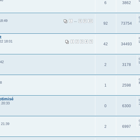
46
6
3862
18:49
...
1
8
9
10
92
73754
t
22 18:01
1
2
3
4
5
42
34493
:42
2
3178
18
1
2598
ptimisé
 20:33
0
6300
 21:39
2
6997