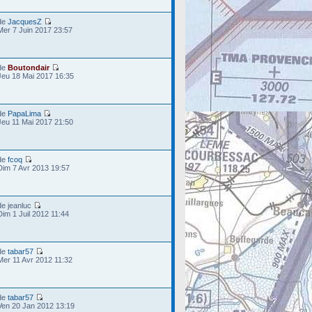
de
JacquesZ
Mer 7 Juin 2017 23:57
de
Boutondair
Jeu 18 Mai 2017 16:35
de
PapaLima
Jeu 11 Mai 2017 21:50
de
fcoq
Dim 7 Avr 2013 19:57
de jeanluc
Dim 1 Juil 2012 11:44
de
tabar57
Mer 11 Avr 2012 11:32
de
tabar57
Ven 20 Jan 2012 13:19