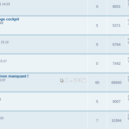
1 14:23
0
8001
ège cockpit
:49
5
5371
 21:12
0
6764
15:17
0
7442
aînon manquant !
6:07
...
1
5
6
7
60
66600
1
5
9007
:33
7
10394