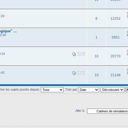
:29
8
12252
gique" ...
2:00
1
5951
3:14
1
2
10
20770
:42
1
2
10
21148
cher les sujets postés depuis:
Trier par
Aller à: