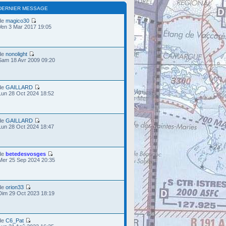
DERNIER MESSAGE
de
magico30
Ven 3 Mar 2017 19:05
de
nonolight
Sam 18 Avr 2009 09:20
de
GAILLARD
Lun 28 Oct 2024 18:52
de
GAILLARD
Lun 28 Oct 2024 18:47
de
betedesvosges
Mer 25 Sep 2024 20:35
de
orion33
Dim 29 Oct 2023 18:19
de
C6_Pat