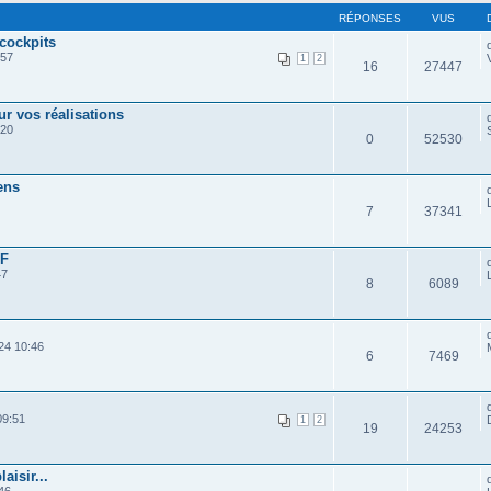
RÉPONSES
VUS
 cockpits
:57
1
2
16
27447
r vos réalisations
:20
0
52530
ens
7
37341
OF
47
8
6089
24 10:46
6
7469
09:51
1
2
19
24253
aisir...