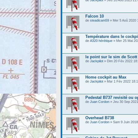
de
Jackpilot
» Jeu 10 Aoû 2023 21:
Falcon 10
de
steadicam59
» Mer 5 Aoû 2020 
Température dans le cockpi
de
A320 hérétique
» Mer 25 Mai 20
le point sur le sim de Scott
de
Jackpilot
» Dim 20 Fév 2022 18
Home cockpit au Max
de
Jackpilot
» Mar 1 Fév 2022 18:
Pedestal B737 revisité ou o
de
Juan Cordon
» Jeu 30 Sep 2021
Overhead B738
de
Juan Cordon
» Sam 9 Juin 2018