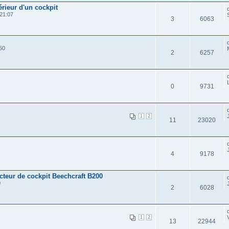
érieur d'un cockpit
21:07
3
6063
50
2
6257
0
9731
1
2
11
23020
4
9178
cteur de cockpit Beechcraft B200
0
2
6028
1
2
13
22944