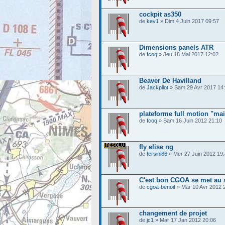
cockpit as350
de
kev1
» Dim 4 Juin 2017 09:57
Dimensions panels ATR
de
fcoq
» Jeu 18 Mai 2017 12:02
Beaver De Havilland
de
Jackpilot
» Sam 29 Avr 2017 14
plateforme full motion "ma
de
fcoq
» Sam 16 Juin 2012 21:10
fly elise ng
de
fersini86
» Mer 27 Juin 2012 19
C'est bon CGOA se met au 
de
cgoa-benoit
» Mar 10 Avr 2012 
changement de projet
de
jc1
» Mar 17 Jan 2012 20:06