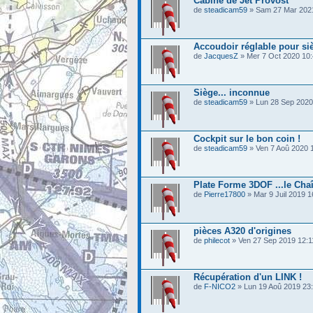
Cabine de Jet Provost
de
steadicam59
» Sam 27 Mar 202
Accoudoir réglable pour si
de
JacquesZ
» Mer 7 Oct 2020 10
Siège... inconnue
de
steadicam59
» Lun 28 Sep 2020
Cockpit sur le bon coin !
de
steadicam59
» Ven 7 Aoû 2020 
Plate Forme 3DOF ...le Ch
de
Pierre17800
» Mar 9 Juil 2019 1
pièces A320 d'origines
de
philecot
» Ven 27 Sep 2019 12:1
Récupération d'un LINK !
de
F-NICO2
» Lun 19 Aoû 2019 23