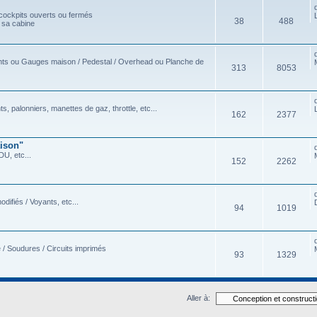
 cockpits ouverts ou fermés
38
488
r sa cabine
nts ou Gauges maison / Pedestal / Overhead ou Planche de
313
8053
ts, palonniers, manettes de gaz, throttle, etc...
162
2377
aison"
DU, etc...
152
2262
difiés / Voyants, etc...
94
1019
e / Soudures / Circuits imprimés
93
1329
Aller à: