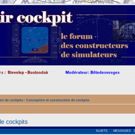
on de cockpits
‹
Conception et construction de cockpits
de cockpits
SUJETS
MESSAGES