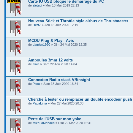
Carte IO USB bloque le démarrage du PC
de
aletadi
» Mer 13 Mar 2019 22:13
Nouveau Stick et Throttle style airbus de Thrustmaster
de
HertZ
» Jeu 18 Juin 2020 12:19
MCDU Plug & Play - Avis
de
damien1990
» Dim 24 Mai 2020 12:35
Ampoules 3mm 12 volts
de
alain
» Sam 22 Aoû 2020 14:04
Connexion Radio stack VRinsight
de
Pitou
» Sam 13 Juin 2020 16:34
Cherche à tester ou remplacer un double encodeur pus
de
PapaLima
» Mer 27 Mai 2020 20:38
Perte de l'USB sur mon yoke
de
MikeLaMenace
» Dim 22 Mar 2020 16:41