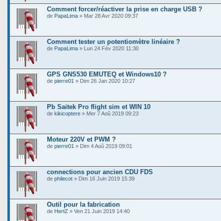
Comment forcer/réactiver la prise en charge USB ?
de
PapaLima
» Mar 28 Avr 2020 09:37
Comment tester un potentiomètre linéaire ?
de
PapaLima
» Lun 24 Fév 2020 11:30
GPS GNS530 EMUTEQ et Windows10 ?
de
pierre01
» Dim 26 Jan 2020 10:27
Pb Saitek Pro flight sim et WIN 10
de
kikicoptere
» Mer 7 Aoû 2019 09:23
Moteur 220V et PWM ?
de
pierre01
» Dim 4 Aoû 2019 09:01
connections pour ancien CDU FDS
de
philecot
» Dim 16 Juin 2019 15:39
Outil pour la fabrication
de
HertZ
» Ven 21 Juin 2019 14:40