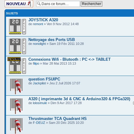
Ecrire un nouveau
sujet
SUJETS
JOYSTICK A320
de
remont
» Ven 9 Nov 2012 14:48
Nettoyage des Ports USB
de
nonolight
» Sam 19 Fév 2011 10:28
Connexions Wifi - Blutooth : PC <-> TABLET
de
filipo
» Mar 28 Mai 2013 15:13
question FSUIPC
de
Jackpilot
» Jeu 2 Juil 2026 17:07
A320 ( imprimante 3d & CNC & Arduino320 & FPGa320)
de
lolosimule
» Dim 9 Avr 2017 17:28
Thrustmaster TCA Quadrant HS
de
F-DEUZ
» Sam 20 Déc 2025 10:20