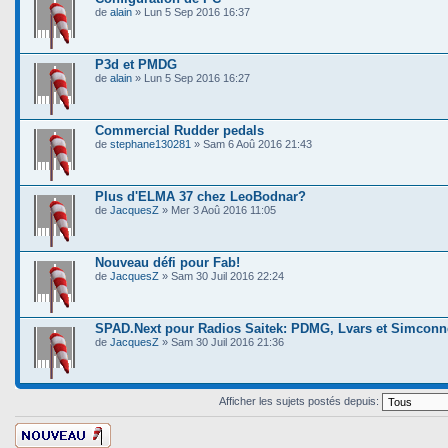
de
alain
» Lun 5 Sep 2016 16:37
P3d et PMDG
de
alain
» Lun 5 Sep 2016 16:27
Commercial Rudder pedals
de
stephane130281
» Sam 6 Aoû 2016 21:43
Plus d'ELMA 37 chez LeoBodnar?
de
JacquesZ
» Mer 3 Aoû 2016 11:05
Nouveau défi pour Fab!
de
JacquesZ
» Sam 30 Juil 2016 22:24
SPAD.Next pour Radios Saitek: PDMG, Lvars et Simconn
de
JacquesZ
» Sam 30 Juil 2016 21:36
Afficher les sujets postés depuis:
Ecrire un nouveau
sujet