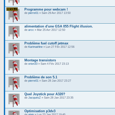
Programme pour webcam !
de
pierre01
» Sam 29 Avr 2017 13:50
alimentation d'une GSA 055 Flight illusion.
de
arcc
» Mar 25 Avr 2017 12:50
Problème fuel cutoff jetmax
de
Karimairline
» Lun 27 Fév 2017 12:56
Montage transistors
de
orion33
» Sam 4 Fév 2017 23:13
Problème de son 5.1
de
pierre01
» Sam 28 Jan 2017 23:27
Quel Joystick pour A320?
de
JacquesZ
» Sam 28 Jan 2017 23:35
Optimisation p3dv3
de
alain
» Lun 23 Jan 2017 19:45