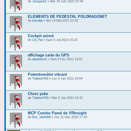
de
JacquesZ
» Mar 29 Juin 2021 07:46
ELEMENTS DE PEDESTAL POLDRAGONET
de
ericolat
» Ven 14 Mai 2021 22:29
Cockpit animé
de
C6_Pat
» Sam 5 Juil 2014 15:15
affichage carte du GPS
de
alanbeech
» Sam 6 Fév 2021 13:01
Potentiomètre vibrant
de
Triphon763
» Lun 4 Jan 2021 18:04
Choix yoke
de
Triphon763
» Mar 5 Jan 2021 22:42
MCP Combo Panel de VRInsight
de
Eric_VAA068
» Jeu 31 Déc 2020 17:43