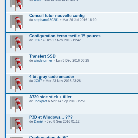
Conseil futur nouvelle config
de
stephane130281
» Mar 26 Juil 2016 18:10
Configuration écran tactile 15 pouces.
de
JC67
» Dim 27 Nov 2016 19:42
Transfert SSD
de
windstormer
» Lun 5 Déc 2016 08:25
4 bit gray code encoder
de
JC67
» Mer 23 Nov 2016 23:26
A320 side stick + tiller
de
Jackpilot
» Mer 14 Sep 2016 15:51
P3D et Windows... ???
de
Daniel
» Jeu 8 Sep 2016 01:12
Configuration de PC