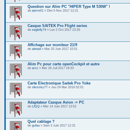
Question sur Alim PC "HIPER Type M 530W" !
de
pierre01
» Dim 5 Nov 2017 12:21
Casque SAITEK Pro Flight series
de
eaglefly74
» Lun 2 Oct 2017 23:26
Affichage sur moniteur 21/9
de
aletadi
» Mar 20 Juin 2017 10:51
Alim Pc pour carte openCockpit et autre
de
arcc
» Mer 26 Juil 2017 18:33
Carte Electronique Saitek Pro Yoke
de
sikorsky77
» Jeu 24 Mar 2016 02:01
Adaptateur Casque Avion -> PC
de
LfQQ
» Mer 14 Juin 2017 13:52
Quel cablage ?
de
gufau
» Sam 3 Juin 2017 12:31