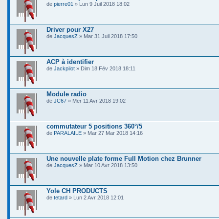
de
pierre01
» Lun 9 Juil 2018 18:02
Driver pour X27
de
JacquesZ
» Mar 31 Juil 2018 17:50
ACP à identifier
de
Jackpilot
» Dim 18 Fév 2018 18:11
Module radio
de
JC67
» Mer 11 Avr 2018 19:02
commutateur 5 positions 360°/5
de
PARALAILE
» Mar 27 Mar 2018 14:16
Une nouvelle plate forme Full Motion chez Brunner
de
JacquesZ
» Mar 10 Avr 2018 13:50
Yole CH PRODUCTS
de
tetard
» Lun 2 Avr 2018 12:01