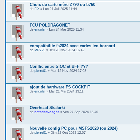
Choix de carte mère Z790 ou b760
de
FiX
» Lun 21 Juil 2025 11:44
FCU POLDRAGONET
de
ericolat
» Lun 24 Mar 2025 11:34
compatibilite fs2024 avec cartes leo bornard
de
MR725
» Jeu 28 Nov 2024 16:42
Conflic entre SIOC et BFF ???
de
pierre01
» Mar 12 Nov 2024 17:08
ajout de hardware FS COCKPIT
de
ericolat
» Mar 21 Mai 2024 13:11
Overhead Skalarki
de
betedesvosges
» Ven 27 Sep 2024 18:40
Nouvelle config PC pour MSFS2020 (ou 2024)
de
pierre01
» Dim 22 Oct 2023 12:07