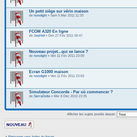
Un petit siège sur vérin maison
de
nonolight
» Sam 5 Mar 2011 11:33
FCOM A320 En ligne
de
JeeHell
» Dim 27 Fév 2011 00:47
Nouveau projet...qui se lance ?
de
nonolight
» Ven 11 Fév 2011 23:09
Ecran G1000 maison
de
nonolight
» Ven 11 Fév 2011 23:03
Simulateur Concorde - Par où commencer ?
de
SierraDelta
» Mer 8 Déc 2010 23:35
Afficher les sujets postés depuis:
Ecrire un nouveau
sujet
Retourner vers Index du forum