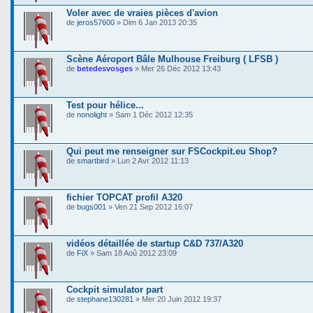
Voler avec de vraies pièces d'avion
de
jeros57600
» Dim 6 Jan 2013 20:35
Scène Aéroport Bâle Mulhouse Freiburg ( LFSB )
de
betedesvosges
» Mer 26 Déc 2012 13:43
Test pour hélice...
de
nonolight
» Sam 1 Déc 2012 12:35
Qui peut me renseigner sur FSCockpit.eu Shop?
de
smartbird
» Lun 2 Avr 2012 11:13
fichier TOPCAT profil A320
de
bugs001
» Ven 21 Sep 2012 16:07
vidéos détaillée de startup C&D 737/A320
de
FiX
» Sam 18 Aoû 2012 23:09
Cockpit simulator part
de
stephane130281
» Mer 20 Juin 2012 19:37