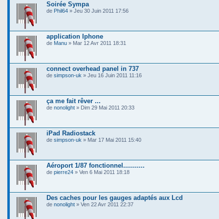
Soirée Sympa
de
Phil64
» Jeu 30 Juin 2011 17:56
application Iphone
de
Manu
» Mar 12 Avr 2011 18:31
connect overhead panel in 737
de
simpson-uk
» Jeu 16 Juin 2011 11:16
ça me fait rêver ...
de
nonolight
» Dim 29 Mai 2011 20:33
iPad Radiostack
de
simpson-uk
» Mar 17 Mai 2011 15:40
Aéroport 1/87 fonctionnel...........
de
pierre24
» Ven 6 Mai 2011 18:18
Des caches pour les gauges adaptés aux Lcd
de
nonolight
» Ven 22 Avr 2011 22:37