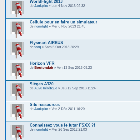
WorldFlight 2013
de
Jackpilot
» Lun 4 Nov 2013 02:32
Cellule pour en faire un simulateur
de
nonolight
» Mer 6 Nov 2013 21:45
Flysmart AIRBUS
de
fcoq
» Sam 5 Oct 2013 20:29
Horizon VFR
de
Boutondair
» Ven 13 Sep 2013 09:23
Sièges A320
de
A320 hérétique
» Jeu 12 Sep 2013 11:24
Site ressources
de
Jackpilot
» Ven 2 Déc 2011 16:20
Connaissez vous le futur FSXX ?!
de
nonolight
» Mer 26 Sep 2012 21:03