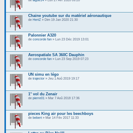
de
algue14
» Lun 27 Avr 2020 09:20
Chaine youtube sur du matériel aéronautique
de
HertZ
» Dim 19 Jan 2020 21:30
Palonnier A320
de
concorde fan
» Lun 23 Déc 2019 13:01
Aerospatiale SA 360C Dauphin
de
concorde fan
» Lun 23 Sep 2019 07:23
UN simu en légo
de
trajector
» Jeu 1 Aoû 2019 19:17
1° vol du Zenair
de
pierre01
» Mar 7 Aoû 2018 17:36
pieces King air pour les beechboys
de
bebert
» Mar 14 Fév 2017 11:33