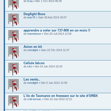
de
fcoq
» Mer 1 Oct 2014 06:36
Dogfight Boss
de
wax78
» Sam 30 Aoû 2014 20:07
apprendre a voler sur 737-800 en un mois !!
de
mameloose
» Dim 20 Juil 2014 12:58
Avion en kit
de
nonolight
» Sam 22 Fév 2014 11:37
Cellule falcon
de
Lfst
» Ven 24 Jan 2014 16:29
Les vents..
de
nonolight
» Dim 5 Jan 2014 12:58
L'ile de Tasmanie en freeware sur le site d'ORBX
de
cold tarmac
» Dim 10 Jan 2010 22:21