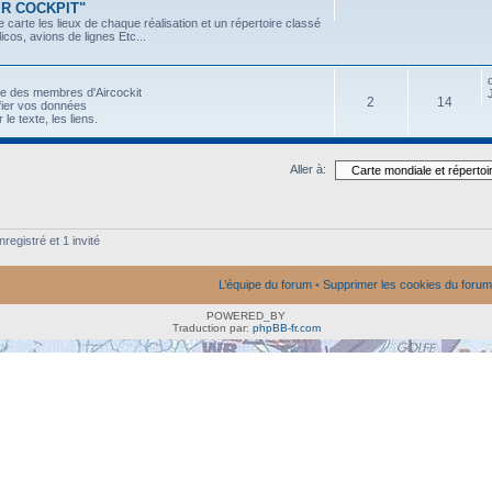
AIR COCKPIT"
 carte les lieux de chaque réalisation et un répertoire classé
icos, avions de lignes Etc...
le des membres d'Aircockit
2
14
fier vos données
le texte, les liens.
Aller à:
registré et 1 invité
L’équipe du forum
•
Supprimer les cookies du forum
POWERED_BY
Traduction par:
phpBB-fr.com