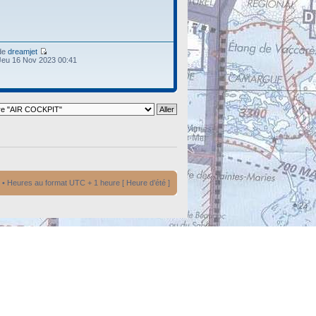
de
dreamjet
Jeu 16 Nov 2023 00:41
• Heures au format UTC + 1 heure [ Heure d’été ]