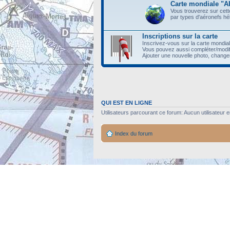
Carte mondiale "
Vous trouverez sur cette
par types d'aéronefs hél
Inscriptions sur la carte
Inscrivez-vous sur la carte mondia
Vous pouvez aussi compléter/modi
Ajouter une nouvelle photo, changer 
QUI EST EN LIGNE
Utilisateurs parcourant ce forum: Aucun utilisateur en
Index du forum