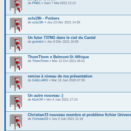
de
Phil51
» Sam 7 Mai 2022 12:13
scls19fr - Poitiers
de
scls19fr
» Jeu 23 Déc 2021 14:36
Un futur 737NG dans le ciel du Cantal
de
gromich
» Jeu 9 Déc 2021 16:05
ThomThom e Belmont-St Affrique
de
ThomThom
» Mar 12 Oct 2021 06:51
remise à niveau de ma présentation
de
GAILLARD
» Mar 16 Juin 2020 07:58
Un autre nouveau :)
de
KickOff
» Ven 4 Juin 2021 17:14
Christian33 nouveau membre et problème fichier Univer
de
Christian33
» Jeu 3 Juin 2021 12:18