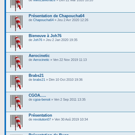
de
MikeLaMenace
» Dim 22 Mar 2020 16:20
Présentation de Chapoucha64
de
Chapoucha64
» Jeu 2 Avr 2020 12:26
Bieneuve à Joh76
de
Joh76
» Jeu 2 Jan 2020 19:35
Aerocinetic
de
Aerocinetic
» Ven 22 Nov 2019 11:13
Brabs21
de
brabs21
» Dim 10 Oct 2010 19:36
CGOA.....
de
cgoa-benoit
» Ven 2 Sep 2011 13:35
Présentation
de
revolution07
» Ven 30 Aoû 2019 10:34