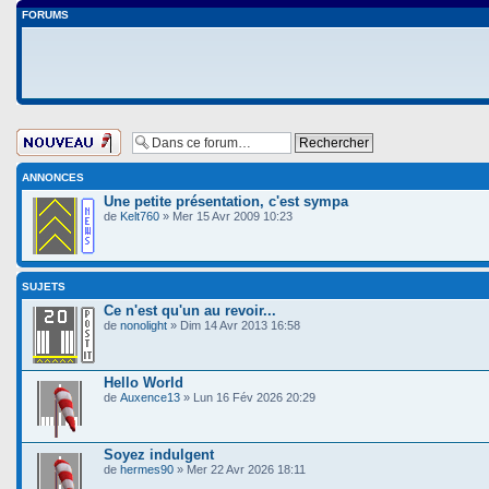
FORUMS
Ecrire un nouveau
sujet
ANNONCES
Une petite présentation, c'est sympa
de
Kelt760
» Mer 15 Avr 2009 10:23
SUJETS
Ce n'est qu'un au revoir...
de
nonolight
» Dim 14 Avr 2013 16:58
Hello World
de
Auxence13
» Lun 16 Fév 2026 20:29
Soyez indulgent
de
hermes90
» Mer 22 Avr 2026 18:11