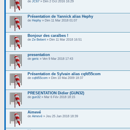
de
JC67
» Dim 2 Oct 2016 16:29
Présentation de Yannick alias Hephy
de
Hephy
» Dim 11 Mar 2018 01:07
Bonjour des caraïbes !
de
Ze Bebert
» Dim 11 Mar 2018 16:51
presentation
de
geric
» Ven 9 Mar 2018 17:43
Présentation de Sylvain alias cqfd55com
de
cqfd55com
» Dim 10 Mai 2009 18:37
PRESENTATION Didier (GUN32)
de
gun32
» Mar 6 Fév 2018 18:15
Aimevé
de
Aimevé
» Jeu 25 Jan 2018 18:39