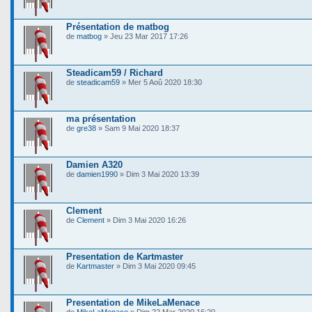
Présentation de matbog
de
matbog
» Jeu 23 Mar 2017 17:26
Steadicam59 / Richard
de
steadicam59
» Mer 5 Aoû 2020 18:30
ma présentation
de
gre38
» Sam 9 Mai 2020 18:37
Damien A320
de
damien1990
» Dim 3 Mai 2020 13:39
Clement
de
Clement
» Dim 3 Mai 2020 16:26
Presentation de Kartmaster
de
Kartmaster
» Dim 3 Mai 2020 09:45
Presentation de MikeLaMenace