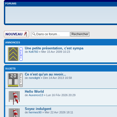
FORUMS
Ecrire un nouveau
sujet
ANNONCES
Une petite présentation, c'est sympa
de
Kelt760
» Mer 15 Avr 2009 10:23
SUJETS
Ce n'est qu'un au revoir...
de
nonolight
» Dim 14 Avr 2013 16:58
Hello World
de
Auxence13
» Lun 16 Fév 2026 20:29
Soyez indulgent
de
hermes90
» Mer 22 Avr 2026 18:11