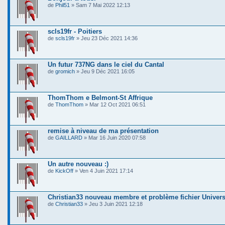
de
Phil51
» Sam 7 Mai 2022 12:13
scls19fr - Poitiers
de
scls19fr
» Jeu 23 Déc 2021 14:36
Un futur 737NG dans le ciel du Cantal
de
gromich
» Jeu 9 Déc 2021 16:05
ThomThom e Belmont-St Affrique
de
ThomThom
» Mar 12 Oct 2021 06:51
remise à niveau de ma présentation
de
GAILLARD
» Mar 16 Juin 2020 07:58
Un autre nouveau :)
de
KickOff
» Ven 4 Juin 2021 17:14
Christian33 nouveau membre et problème fichier Univer
de
Christian33
» Jeu 3 Juin 2021 12:18