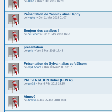
de
JC67
» Dim 2 Oct 2016 16:29
Présentation de Yannick alias Hephy
de
Hephy
» Dim 11 Mar 2018 01:07
Bonjour des caraïbes !
de
Ze Bebert
» Dim 11 Mar 2018 16:51
presentation
de
geric
» Ven 9 Mar 2018 17:43
Présentation de Sylvain alias cqfd55com
de
cqfd55com
» Dim 10 Mai 2009 18:37
PRESENTATION Didier (GUN32)
de
gun32
» Mar 6 Fév 2018 18:15
Aimevé
de
Aimevé
» Jeu 25 Jan 2018 18:39