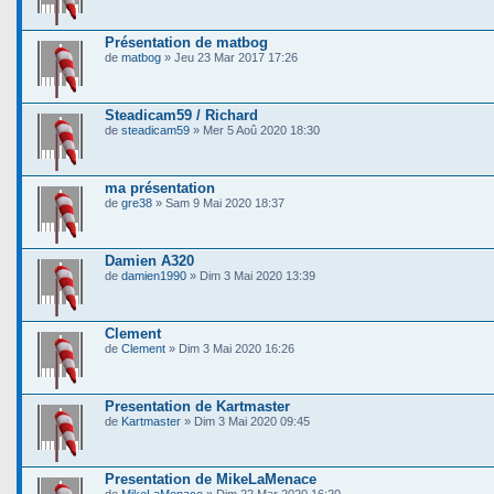
Présentation de matbog
de
matbog
» Jeu 23 Mar 2017 17:26
Steadicam59 / Richard
de
steadicam59
» Mer 5 Aoû 2020 18:30
ma présentation
de
gre38
» Sam 9 Mai 2020 18:37
Damien A320
de
damien1990
» Dim 3 Mai 2020 13:39
Clement
de
Clement
» Dim 3 Mai 2020 16:26
Presentation de Kartmaster
de
Kartmaster
» Dim 3 Mai 2020 09:45
Presentation de MikeLaMenace