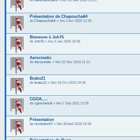
de
MikeLaMenace
» Dim 22 Mar 2020 16:20
Présentation de Chapoucha64
de
Chapoucha64
» Jeu 2 Avr 2020 12:26
Bieneuve à Joh76
de
Joh76
» Jeu 2 Jan 2020 19:35
Aerocinetic
de
Aerocinetic
» Ven 22 Nov 2019 11:13
Brabs21
de
brabs21
» Dim 10 Oct 2010 19:36
CGOA.....
de
cgoa-benoit
» Ven 2 Sep 2011 13:35
Présentation
de
revolution07
» Ven 30 Aoû 2019 10:34