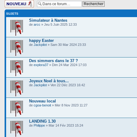
Ecrire un nouveau
sujet
SUJETS
Simulateur à Nantes
de
arcc
» Jeu 5 Juin 2025 12:33
happy Easter
de
Jackpilot
» Sam 30 Mar 2024 23:33
Des simmers dans le 37 ?
de
explora37
» Dim 24 Mar 2024 17:03
Joyeux Noel à tous...
de
Jackpilot
» Ven 22 Déc 2023 16:42
Nouveau local
de
cgoa-benoit
» Mer 8 Nov 2023 11:27
LANDING 1.30
de
Philippe
» Mar 14 Fév 2023 15:24