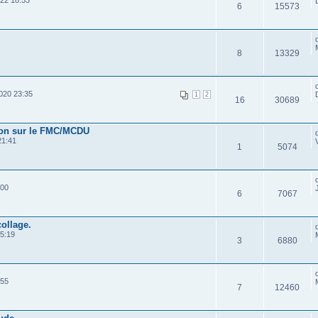
22 18:53
6
15573
8
13329
020 23:35
1
2
16
30689
tion sur le FMC/MCDU
21:41
1
5074
:00
6
7067
ollage.
15:19
3
6880
:55
7
12460