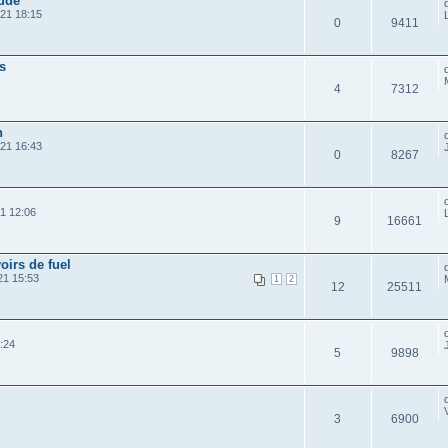
tude
21 18:15
0
9411
s
4
7312
h
21 16:43
0
8267
1 12:06
9
16661
voirs de fuel
21 15:53
1
2
12
25511
:24
5
9898
3
6900