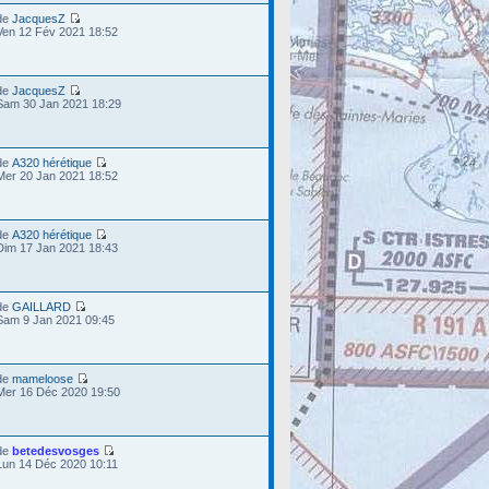
de
JacquesZ
Ven 12 Fév 2021 18:52
de
JacquesZ
Sam 30 Jan 2021 18:29
de
A320 hérétique
Mer 20 Jan 2021 18:52
de
A320 hérétique
Dim 17 Jan 2021 18:43
de
GAILLARD
Sam 9 Jan 2021 09:45
de
mameloose
Mer 16 Déc 2020 19:50
de
betedesvosges
Lun 14 Déc 2020 10:11