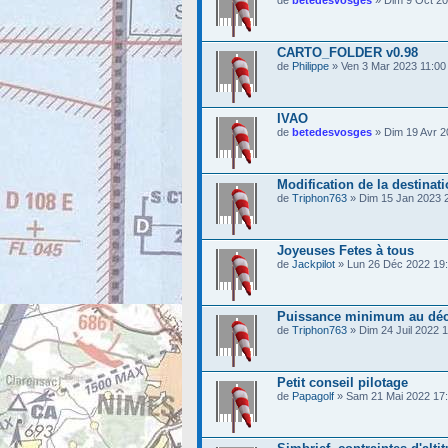
de
betedesvosges
» Dim 9 Oct 20
CARTO_FOLDER v0.98
de
Philippe
» Ven 3 Mar 2023 11:00
IVAO
de
betedesvosges
» Dim 19 Avr 2
Modification de la destina
de
Triphon763
» Dim 15 Jan 2023 
Joyeuses Fetes à tous
de
Jackpilot
» Lun 26 Déc 2022 19
Puissance minimum au déc
de
Triphon763
» Dim 24 Juil 2022 
Petit conseil pilotage
de
Papagolf
» Sam 21 Mai 2022 17