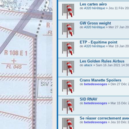
Les cartes aéro
de
A320 hérétique
» Jeu 11 Fév 20
GW Gross weight
de
A320 hérétique
» Mer 27 Jan 20
ETP - Equitime point
de
A320 hérétique
» Mar 19 Jan 20
Les Golden Rules Airbus
de
altack
» Sam 16 Jan 2021 14:30
Crans Manette Spoilers
de
betedesvosges
» Dim 27 Déc 
SID RNAV
de
betedesvosges
» Mar 15 Déc 
Se réaxer correctement ave
de
betedesvosges
» Jeu 10 Déc 