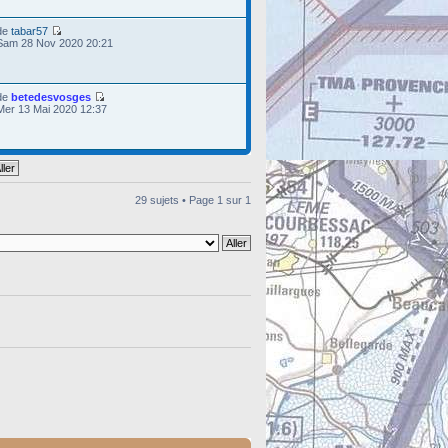
de
tabar57
Sam 28 Nov 2020 20:21
de
betedesvosges
Mer 13 Mai 2020 12:37
29 sujets • Page
1
sur
1