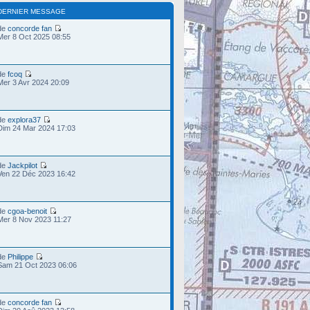
DERNIER MESSAGE
de
concorde fan
Mer 8 Oct 2025 08:55
de
fcoq
Mer 3 Avr 2024 20:09
de
explora37
Dim 24 Mar 2024 17:03
de
Jackpilot
Ven 22 Déc 2023 16:42
de
cgoa-benoit
Mer 8 Nov 2023 11:27
de
Philippe
Sam 21 Oct 2023 06:06
de
concorde fan