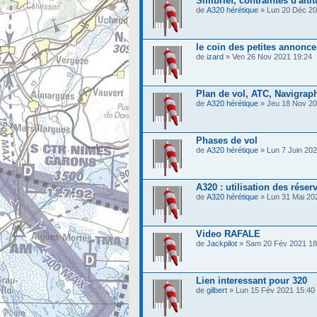
Simbrief, contraintes d'alti
de
A320 hérétique
» Lun 20 Déc 20
le coin des petites annonce
de
izard
» Ven 26 Nov 2021 19:24
Plan de vol, ATC, Navigrap
de
A320 hérétique
» Jeu 18 Nov 20
Phases de vol
de
A320 hérétique
» Lun 7 Juin 202
A320 : utilisation des réser
de
A320 hérétique
» Lun 31 Mai 20
Video RAFALE
de
Jackpilot
» Sam 20 Fév 2021 18
Lien interessant pour 320
de
gilbert
» Lun 15 Fév 2021 15:40