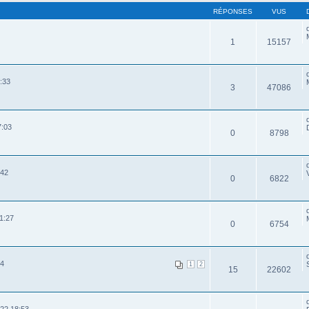
RÉPONSES
VUS
1
15157
:33
3
47086
7:03
0
8798
:42
0
6822
1:27
0
6754
24
1
2
15
22602