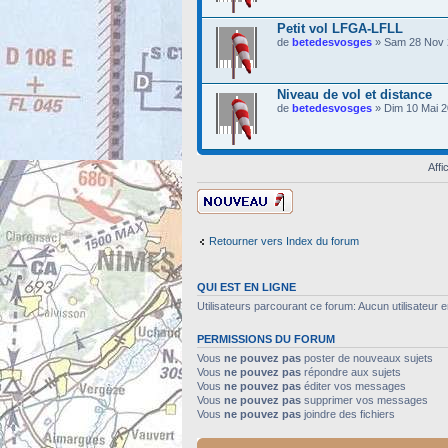
Petit vol LFGA-LFLL
de
betedesvosges
» Sam 28 Nov 
Niveau de vol et distance
de
betedesvosges
» Dim 10 Mai 2
Affi
Ecrire un nouveau
sujet
Retourner vers Index du forum
QUI EST EN LIGNE
Utilisateurs parcourant ce forum: Aucun utilisateur en
PERMISSIONS DU FORUM
Vous
ne pouvez pas
poster de nouveaux sujets
Vous
ne pouvez pas
répondre aux sujets
Vous
ne pouvez pas
éditer vos messages
Vous
ne pouvez pas
supprimer vos messages
Vous
ne pouvez pas
joindre des fichiers