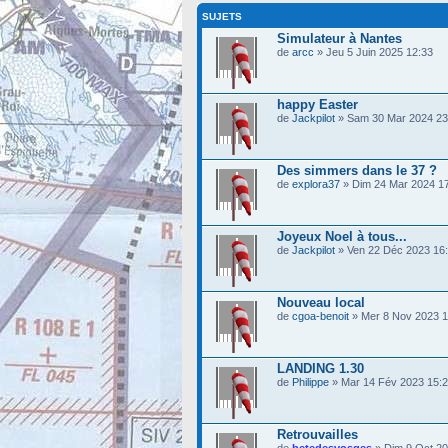
SUJETS
Simulateur à Nantes
de
arcc
» Jeu 5 Juin 2025 12:33
happy Easter
de
Jackpilot
» Sam 30 Mar 2024 23
Des simmers dans le 37 ?
de
explora37
» Dim 24 Mar 2024 1
Joyeux Noel à tous...
de
Jackpilot
» Ven 22 Déc 2023 16
Nouveau local
de
cgoa-benoit
» Mer 8 Nov 2023 1
LANDING 1.30
de
Philippe
» Mar 14 Fév 2023 15:
Retrouvailles