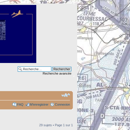
Recherche avancée
FAQ
M’enregistrer
Connexion
29 sujets • Page
1
sur
1