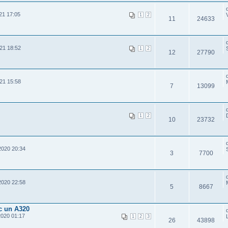
21 17:05
1
2
11
24633
21 18:52
1
2
12
27790
21 15:58
7
13099
1
2
10
23732
2020 20:34
3
7700
2020 22:58
5
8667
c un A320
2020 01:17
1
2
3
26
43898