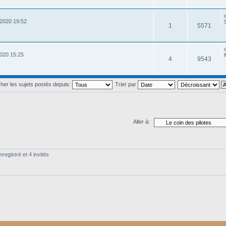
2020 19:52
1
5571
020 15:25
4
9543
cher les sujets postés depuis:
Trier par
Aller à:
registré et 4 invités