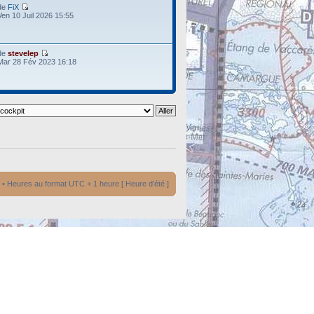
de
FiX
Ven 10 Juil 2026 15:55
de
stevelep
Mar 28 Fév 2023 16:18
• Heures au format UTC + 1 heure [ Heure d’été ]