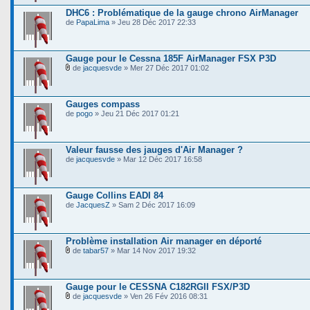
DHC6 : Problématique de la gauge chrono AirManager
de
PapaLima
» Jeu 28 Déc 2017 22:33
Gauge pour le Cessna 185F AirManager FSX P3D
de
jacquesvde
» Mer 27 Déc 2017 01:02
Gauges compass
de
pogo
» Jeu 21 Déc 2017 01:21
Valeur fausse des jauges d'Air Manager ?
de
jacquesvde
» Mar 12 Déc 2017 16:58
Gauge Collins EADI 84
de
JacquesZ
» Sam 2 Déc 2017 16:09
Problème installation Air manager en déporté
de
tabar57
» Mar 14 Nov 2017 19:32
Gauge pour le CESSNA C182RGII FSX/P3D
de
jacquesvde
» Ven 26 Fév 2016 08:31