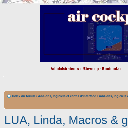
Index du forum
‹
Add-ons, logiciels et cartes d'interface
‹
Add-ons, logiciels e
LUA, Linda, Macros & 