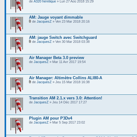
de
A320 hérétique
» Lun 27 Aoû 2018 15:29
AM: Jauge voyant dimmable
de
JacquesZ
» Ven 23 Mar 2018 20:16
AM: jauge Switch avec Switchguard
de
JacquesZ
» Ven 30 Mar 2018 03:38
Air Manager Beta 3.0 preview
de
JacquesZ
» Mar 11 Avr 2017 19:54
Air Manager: Altimètre Collins ALI80-A
de
JacquesZ
» Jeu 15 Mar 2018 16:38
Transition AM 2.1.x vers 3.0: Attention!
de
JacquesZ
» Jeu 14 Déc 2017 17:27
Plugin AM pour P3Dv4
de
JacquesZ
» Mar 5 Sep 2017 23:02