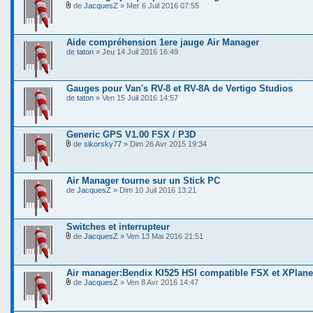
de
JacquesZ
» Mer 6 Juil 2016 07:55
Aide compréhension 1ere jauge Air Manager
de
taton
» Jeu 14 Juil 2016 16:49
Gauges pour Van's RV-8 et RV-8A de Vertigo Studios
de
taton
» Ven 15 Juil 2016 14:57
Generic GPS V1.00 FSX / P3D
de
sikorsky77
» Dim 26 Avr 2015 19:34
Air Manager tourne sur un Stick PC
de
JacquesZ
» Dim 10 Juil 2016 13:21
Switches et interrupteur
de
JacquesZ
» Ven 13 Mai 2016 21:51
Air manager:Bendix KI525 HSI compatible FSX et XPlane
de
JacquesZ
» Ven 8 Avr 2016 14:47