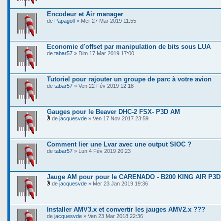
Encodeur et Air manager
de
Papagolf
» Mer 27 Mar 2019 11:55
Economie d'offset par manipulation de bits sous LUA
de
tabar57
» Dim 17 Mar 2019 17:00
Tutoriel pour rajouter un groupe de parc à votre avion
de
tabar57
» Ven 22 Fév 2019 12:18
Gauges pour le Beaver DHC-2 FSX- P3D AM
de
jacquesvde
» Ven 17 Nov 2017 23:59
Comment lier une Lvar avec une output SIOC ?
de
tabar57
» Lun 4 Fév 2019 20:23
Jauge AM pour pour le CARENADO - B200 KING AIR P3D
de
jacquesvde
» Mer 23 Jan 2019 19:36
Installer AMV3.x et convertir les jauges AMV2.x ???
de
jacquesvde
» Ven 23 Mar 2018 22:36