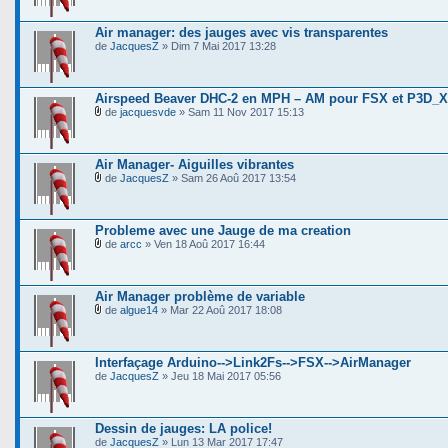
Air manager: des jauges avec vis transparentes
de
JacquesZ
» Dim 7 Mai 2017 13:28
Airspeed Beaver DHC-2 en MPH – AM pour FSX et P3D_X
de
jacquesvde
» Sam 11 Nov 2017 15:13
Air Manager- Aiguilles vibrantes
de
JacquesZ
» Sam 26 Aoû 2017 13:54
Probleme avec une Jauge de ma creation
de
arcc
» Ven 18 Aoû 2017 16:44
Air Manager problème de variable
de
algue14
» Mar 22 Aoû 2017 18:08
Interfaçage Arduino-->Link2Fs-->FSX-->AirManager
de
JacquesZ
» Jeu 18 Mai 2017 05:56
Dessin de jauges: LA police!
de
JacquesZ
» Lun 13 Mar 2017 17:47