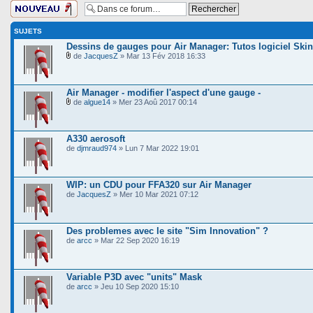
Ecrire un nouveau
sujet
SUJETS
Dessins de gauges pour Air Manager: Tutos logiciel Sk
de
JacquesZ
» Mar 13 Fév 2018 16:33
Air Manager - modifier l'aspect d'une gauge -
de
algue14
» Mer 23 Aoû 2017 00:14
A330 aerosoft
de
djmraud974
» Lun 7 Mar 2022 19:01
WIP: un CDU pour FFA320 sur Air Manager
de
JacquesZ
» Mer 10 Mar 2021 07:12
Des problemes avec le site "Sim Innovation" ?
de
arcc
» Mar 22 Sep 2020 16:19
Variable P3D avec "units" Mask
de
arcc
» Jeu 10 Sep 2020 15:10