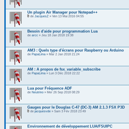
Un plugin Air Manager pour Notepad++
de
JacquesZ
» Ven 13 Mai 2016 04:55
Besoin d'aide pour programmation Lua
de
arcc
» Jeu 18 Jan 2018 19:38
AM3 : Quels type d'écrans pour Raspberry ou Arduino
de
PapaLima
» Mar 2 Jan 2018 21:24
AM : A propos de fsx_variable_subscribe
de
PapaLima
» Lun 3 Déc 2018 22:22
Lua pour Fréquence ADF
de
Neutrino
» Mer 26 Sep 2018 08:29
Gauges pour le Douglas C-47 (DC-3) AM 2.1.3 FSX P3D
de
jacquesvde
» Sam 3 Fév 2018 23:49
Environnement de développement LUA/FSUIPC