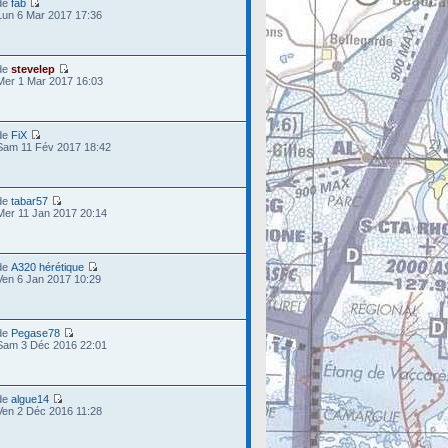
de
fab
Lun 6 Mar 2017 17:36
de
stevelep
Mer 1 Mar 2017 16:03
de
FiX
Sam 11 Fév 2017 18:42
de
tabar57
Mer 11 Jan 2017 20:14
de
A320 hérétique
Ven 6 Jan 2017 10:29
de
Pegase78
Sam 3 Déc 2016 22:01
de
algue14
Ven 2 Déc 2016 11:28