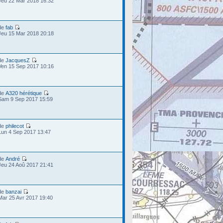
Jeu 22 Mar 2018 16:32
de
fab
Jeu 15 Mar 2018 20:18
de
JacquesZ
Ven 15 Sep 2017 10:16
de
A320 hérétique
Sam 9 Sep 2017 15:59
de
philecot
Lun 4 Sep 2017 13:47
de
André
Jeu 24 Aoû 2017 21:41
de
banzai
Mar 25 Avr 2017 19:40