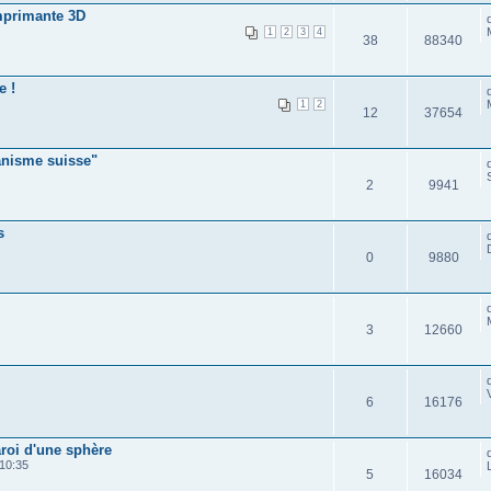
mprimante 3D
1
2
3
4
38
88340
e !
1
2
12
37654
anisme suisse"
2
9941
s
0
9880
3
12660
6
16176
aroi d'une sphère
10:35
5
16034