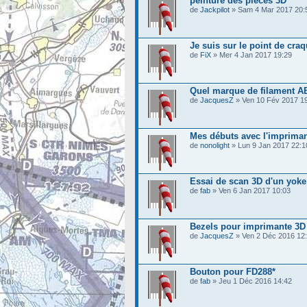
peinture des pièces 3D
de
Jackpilot
» Sam 4 Mar 2017 20:
Je suis sur le point de craqu
de
FiX
» Mer 4 Jan 2017 19:29
Quel marque de filament 
de
JacquesZ
» Ven 10 Fév 2017 1
Mes débuts avec l'imprima
de
nonolight
» Lun 9 Jan 2017 22:1
Essai de scan 3D d'un yoke
de
fab
» Ven 6 Jan 2017 10:03
Bezels pour imprimante 3D
de
JacquesZ
» Ven 2 Déc 2016 12
Bouton pour FD288*
de
fab
» Jeu 1 Déc 2016 14:42