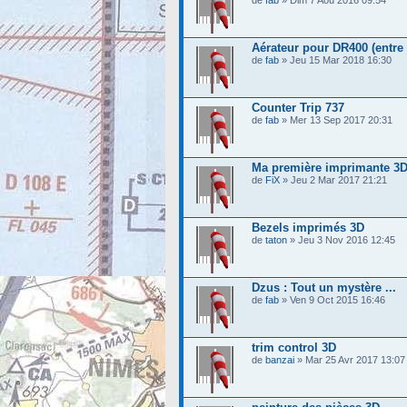
de
fab
» Dim 7 Aoû 2016 09:54
Aérateur pour DR400 (entre 
de
fab
» Jeu 15 Mar 2018 16:30
Counter Trip 737
de
fab
» Mer 13 Sep 2017 20:31
Ma première imprimante 3D
de
FiX
» Jeu 2 Mar 2017 21:21
Bezels imprimés 3D
de
taton
» Jeu 3 Nov 2016 12:45
Dzus : Tout un mystère ...
de
fab
» Ven 9 Oct 2015 16:46
trim control 3D
de
banzai
» Mar 25 Avr 2017 13:07