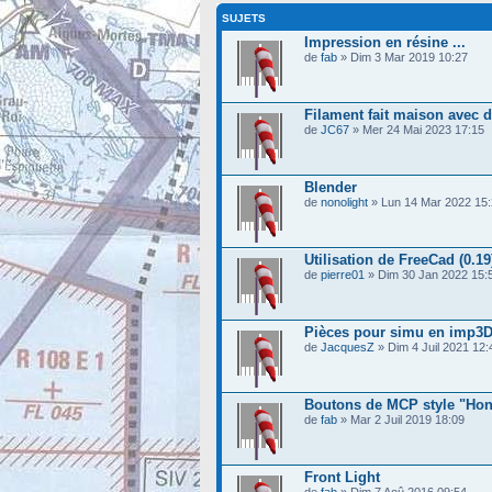
SUJETS
Impression en résine ...
de
fab
» Dim 3 Mar 2019 10:27
Filament fait maison avec d
de
JC67
» Mer 24 Mai 2023 17:15
Blender
de
nonolight
» Lun 14 Mar 2022 15
Utilisation de FreeCad (0.19
de
pierre01
» Dim 30 Jan 2022 15:
Pièces pour simu en imp3
de
JacquesZ
» Dim 4 Juil 2021 12:
Boutons de MCP style "Hon
de
fab
» Mar 2 Juil 2019 18:09
Front Light