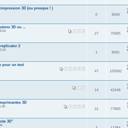
 impression 3D (ou presque ! )
0
9540
tons 3D ou ...
9:54
1
2
3
27
70585
replicator 2
0:24
1
9091
e pour un test
1
2
3
4
5
47
105092
1
2
14
42448
imprimantes 3D
1:40
1
2
3
4
31
77805
nte 3D"
09
3
11364