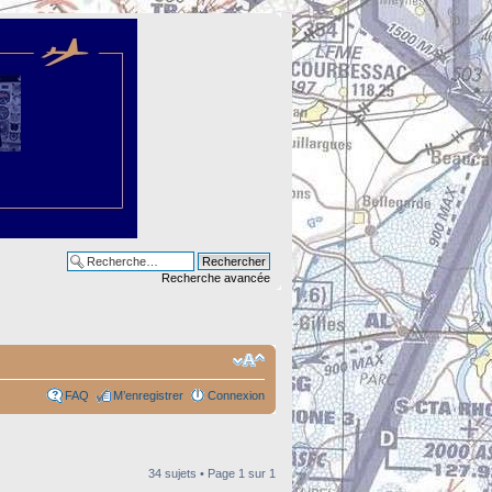
Recherche avancée
FAQ
M’enregistrer
Connexion
34 sujets • Page
1
sur
1