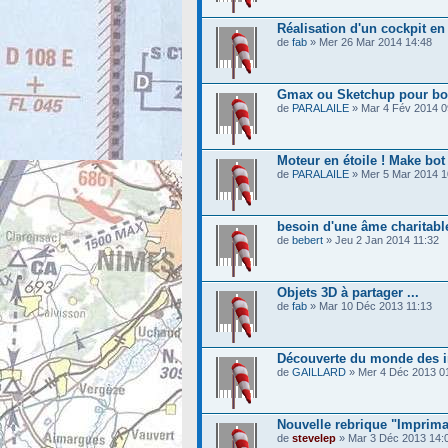
Réalisation d'un cockpit en
de
fab
» Mer 26 Mar 2014 14:48
Gmax ou Sketchup pour bou
de
PARALAILE
» Mar 4 Fév 2014 0
Moteur en étoile ! Make bot 
de
PARALAILE
» Mer 5 Mar 2014 1
besoin d'une âme charitabl
de
bebert
» Jeu 2 Jan 2014 11:32
Objets 3D à partager ...
de
fab
» Mar 10 Déc 2013 11:13
Découverte du monde des 
de
GAILLARD
» Mer 4 Déc 2013 0
Nouvelle rebrique "Imprima
de
stevelep
» Mar 3 Déc 2013 14: