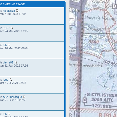
DERNIER MESSAGE
de
nicolas78
Ven 7 Juil 2023 11:09
de
JC67
Mer 24 Mai 2023 17:15
de
fab
Mer 16 Mar 2022 08:04
de
pierre01
Lun 31 Jan 2022 17:16
de
fcoq
Dim 4 Juil 2021 13:15
de
A320 hérétique
Mar 2 Juil 2019 20:56
de
fab