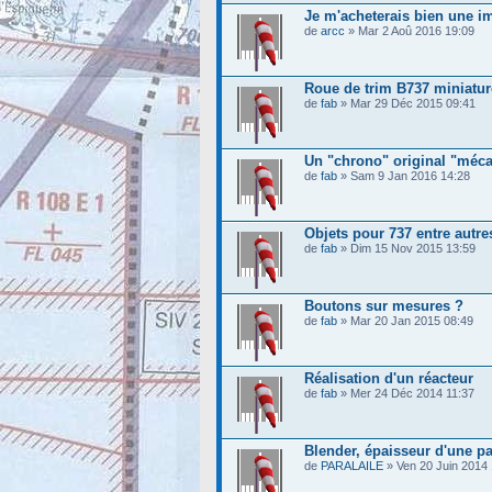
Je m'acheterais bien une i
de
arcc
» Mar 2 Aoû 2016 19:09
Roue de trim B737 miniatur
de
fab
» Mar 29 Déc 2015 09:41
Un "chrono" original "méc
de
fab
» Sam 9 Jan 2016 14:28
Objets pour 737 entre autre
de
fab
» Dim 15 Nov 2015 13:59
Boutons sur mesures ?
de
fab
» Mar 20 Jan 2015 08:49
Réalisation d'un réacteur
de
fab
» Mer 24 Déc 2014 11:37
Blender, épaisseur d'une p
de
PARALAILE
» Ven 20 Juin 2014 