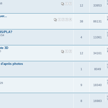
58
1
2
12
33953
er...
1
2
3
4
38
86131
ABS/PLA?
9:54
4
11061
nte 3D
0
1
2
12
34161
 d'après photos
1
8049
:29
9
18340
8
16983