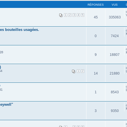
RÉPONSES
VUS
1
2
3
4
5
45
335063
es bouteilles usagées.
0
7424
:28
9
18807
)
54
1
2
14
21880
D
41
1
8543
eywell"
3
9350