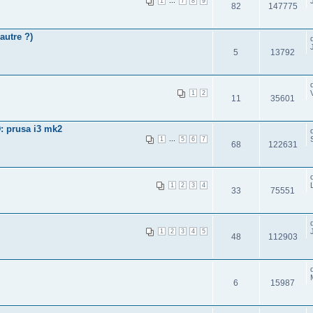
...
1
7
8
9
82
147775
autre ?)
5
13792
1
2
11
35601
: prusa i3 mk2
...
1
5
6
7
68
122631
1
2
3
4
33
75551
1
2
3
4
5
48
112903
6
15987