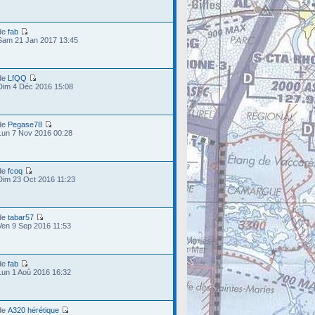
de
fab
Sam 21 Jan 2017 13:45
de
LfQQ
Dim 4 Déc 2016 15:08
de
Pegase78
Lun 7 Nov 2016 00:28
de
fcoq
Dim 23 Oct 2016 11:23
de
tabar57
Ven 9 Sep 2016 11:53
de
fab
Lun 1 Aoû 2016 16:32
de
A320 hérétique