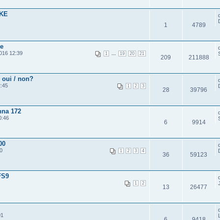
UKE
1
4789
ie
016 12:39
...
1
19
20
21
209
211888
! oui / non?
:45
1
2
3
28
39796
nna 172
0:46
6
9914
00
0
1
2
3
4
36
59123
FS9
1
2
13
26477
01
6
9418