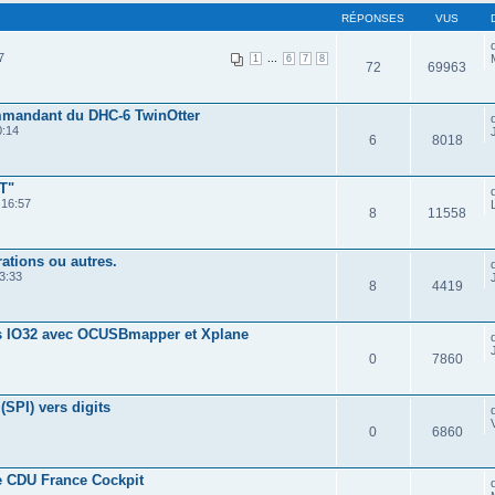
RÉPONSES
VUS
7
...
1
6
7
8
72
69963
mmandant du DHC-6 TwinOtter
0:14
6
8018
T"
 16:57
8
11558
ations ou autres.
3:33
8
4419
tes IO32 avec OCUSBmapper et Xplane
0
7860
SPI) vers digits
0
6860
de CDU France Cockpit