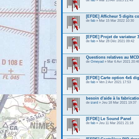
de
fab
» Mar 25 Avr 2023 21:49
[EFDE] Afficheur 5 digits 
de
fab
» Mar 15 Mar 2022 10:30
[EFDE] Projet de variateur 
de
fab
» Mar 28 Déc 2021 09:42
Questions relatives au MC
de
Omeyad
» Mar 6 Avr 2021 20:4
[EFDE] Carte option 4x6 dig
de
fab
» Ven 2 Avr 2021 17:53
besoin d'aide à la fabricati
de
izard
» Jeu 18 Mar 2021 19:37
[EFDE] Le Sound Panel
de
fab
» Jeu 11 Mar 2021 21:18