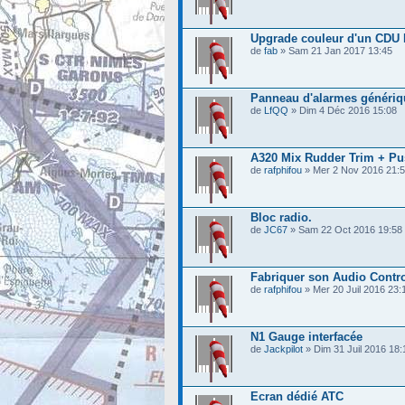
Upgrade couleur d'un CDU 
de
fab
» Sam 21 Jan 2017 13:45
Panneau d'alarmes génériq
de
LfQQ
» Dim 4 Déc 2016 15:08
A320 Mix Rudder Trim + P
de
rafphifou
» Mer 2 Nov 2016 21:
Bloc radio.
de
JC67
» Sam 22 Oct 2016 19:58
Fabriquer son Audio Contro
de
rafphifou
» Mer 20 Juil 2016 23:
N1 Gauge interfacée
de
Jackpilot
» Dim 31 Juil 2016 18:
Ecran dédié ATC