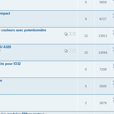
0
5659
compact
9
8727
3 couleurs avec potentiomètre
1
2
12
13911
DU A320
6
1
2
10
14084
its pour IO32
0
7299
on
5
5505
2
3679