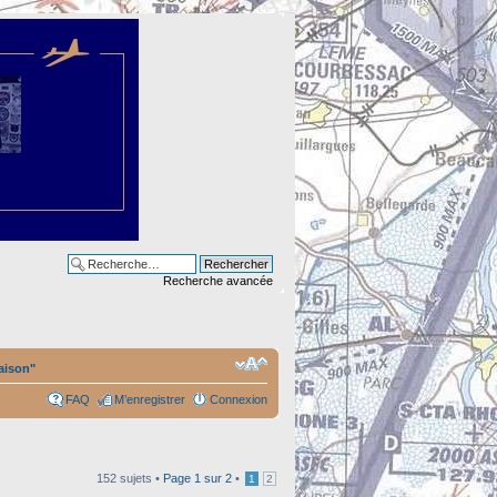
Recherche avancée
aison"
FAQ
M’enregistrer
Connexion
152 sujets •
Page
1
sur
2
•
1
2