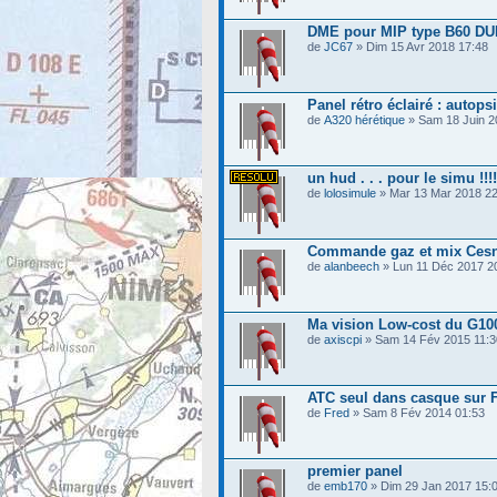
DME pour MIP type B60 D
de
JC67
» Dim 15 Avr 2018 17:48
Panel rétro éclairé : autops
de
A320 hérétique
» Sam 18 Juin 2
un hud . . . pour le simu !!!
de
lolosimule
» Mar 13 Mar 2018 22
Commande gaz et mix Ces
de
alanbeech
» Lun 11 Déc 2017 2
Ma vision Low-cost du G10
de
axiscpi
» Sam 14 Fév 2015 11:3
ATC seul dans casque sur 
de
Fred
» Sam 8 Fév 2014 01:53
premier panel
de
emb170
» Dim 29 Jan 2017 15: