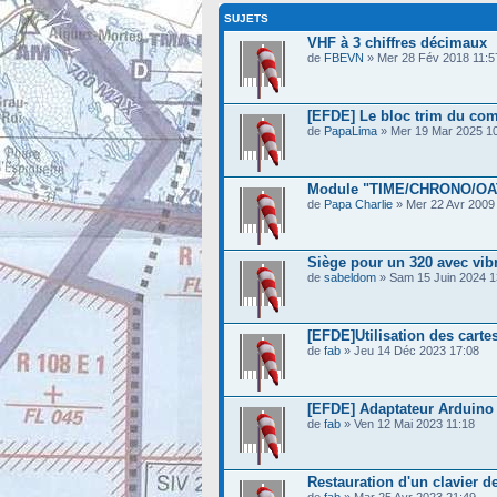
SUJETS
VHF à 3 chiffres décimaux
de
FBEVN
» Mer 28 Fév 2018 11:5
[EFDE] Le bloc trim du co
de
PapaLima
» Mer 19 Mar 2025 1
Module "TIME/CHRONO/OA
de
Papa Charlie
» Mer 22 Avr 2009
Siège pour un 320 avec vibr
de
sabeldom
» Sam 15 Juin 2024 1
[EFDE]Utilisation des car
de
fab
» Jeu 14 Déc 2023 17:08
[EFDE] Adaptateur Arduino (
de
fab
» Ven 12 Mai 2023 11:18
Restauration d'un clavier 