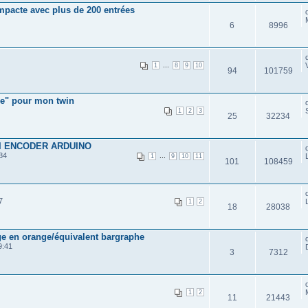
mpacte avec plus de 200 entrées
6
8996
...
1
8
9
10
94
101759
ie" pour mon twin
1
2
3
25
32234
TI ENCODER ARDUINO
34
...
1
9
10
11
101
108459
7
1
2
18
28038
ge en orange/équivalent bargraphe
9:41
3
7312
1
2
11
21443