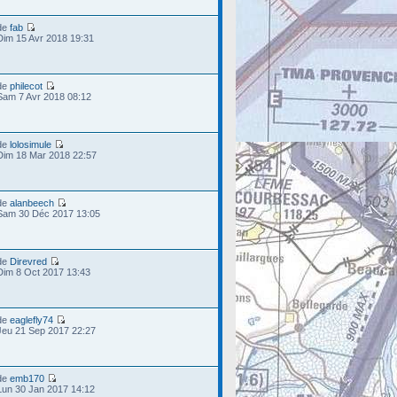
de
fab
Dim 15 Avr 2018 19:31
de
philecot
Sam 7 Avr 2018 08:12
de
lolosimule
Dim 18 Mar 2018 22:57
de
alanbeech
Sam 30 Déc 2017 13:05
de
Direvred
Dim 8 Oct 2017 13:43
de
eaglefly74
Jeu 21 Sep 2017 22:27
de
emb170
Lun 30 Jan 2017 14:12