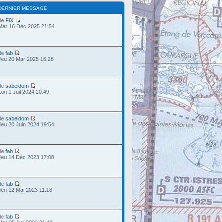
DERNIER MESSAGE
de
FiX
Mar 16 Déc 2025 21:54
de
fab
Jeu 20 Mar 2025 16:28
de
sabeldom
Lun 1 Juil 2024 20:49
de
sabeldom
Jeu 20 Juin 2024 19:54
de
fab
Jeu 14 Déc 2023 17:08
de
fab
Ven 12 Mai 2023 11:18
de
fab