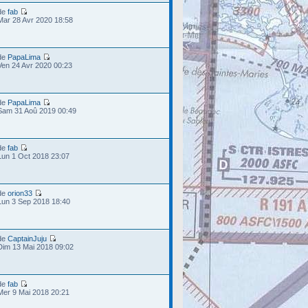
de
fab
Mar 28 Avr 2020 18:58
de
PapaLima
Ven 24 Avr 2020 00:23
de
PapaLima
Sam 31 Aoû 2019 00:49
de
fab
Lun 1 Oct 2018 23:07
de
orion33
Lun 3 Sep 2018 18:40
de
CaptainJuju
Dim 13 Mai 2018 09:02
de
fab
Mer 9 Mai 2018 20:21