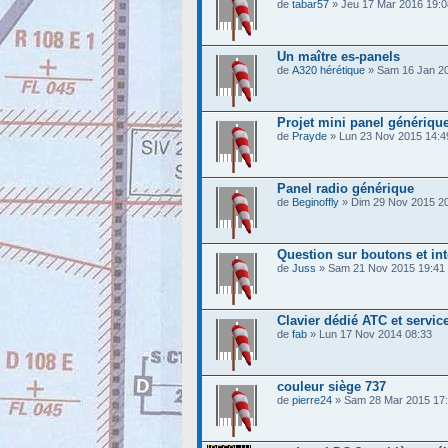
de
tabar57
» Jeu 17 Mar 2016 19:0
Un maître es-panels
de
A320 hérétique
» Sam 16 Jan 20
Projet mini panel génériqu
de
Prayde
» Lun 23 Nov 2015 14:4
Panel radio générique
de
Beginoffly
» Dim 29 Nov 2015 2
Question sur boutons et int
de
Juss
» Sam 21 Nov 2015 19:41
Clavier dédié ATC et servic
de
fab
» Lun 17 Nov 2014 08:33
couleur siège 737
de
pierre24
» Sam 28 Mar 2015 17