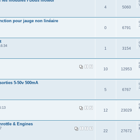
s les modules FDbus moteur
4
5060
nction pour jauge non linéaire
0
6791
t
16:34
1
3154
1
2
10
12953
sorties 5-50v 500mA
5
6767
6:13
1
2
12
23029
rottle & Engines
7
1
2
3
22
27672