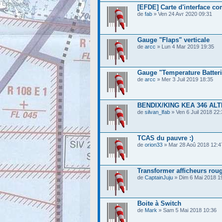
[EFDE] Carte d'interface co
de
fab
» Ven 24 Avr 2020 09:31
Gauge "Flaps" verticale
de
arcc
» Lun 4 Mar 2019 19:35
Gauge "Temperature Batter
de
arcc
» Mer 3 Juil 2019 18:35
BENDIX/KING KEA 346 AL
de
silvan_lfab
» Ven 6 Juil 2018 22:
TCAS du pauvre :)
de
orion33
» Mar 28 Aoû 2018 12:4
Transformer afficheurs rou
de
CaptainJuju
» Dim 6 Mai 2018 1
Boite à Switch
de
Mark
» Sam 5 Mai 2018 10:36