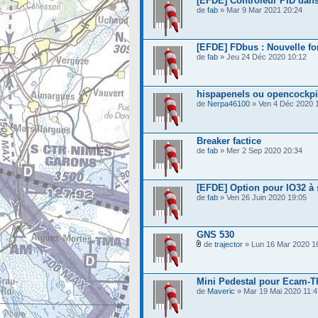
[EFDE] Contrôleur PID dan
de
fab
» Mar 9 Mar 2021 20:24
[EFDE] FDbus : Nouvelle fo
de
fab
» Jeu 24 Déc 2020 10:12
hispapenels ou opencockpi
de
Nerpa46100
» Ven 4 Déc 2020 
Breaker factice
de
fab
» Mer 2 Sep 2020 20:34
[EFDE] Option pour IO32 à 
de
fab
» Ven 26 Juin 2020 19:05
GNS 530
de
trajector
» Lun 16 Mar 2020 1
Mini Pedestal pour Ecam-Th
de
Maveric
» Mar 19 Mai 2020 11:4