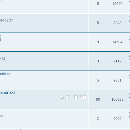
8
5
10940
16 12:27
5
8848
e
9
9
14504
0:43
3
7112
erface
5
9081
es au sol
...
1
7
8
9
80
100922
:51
2
6000