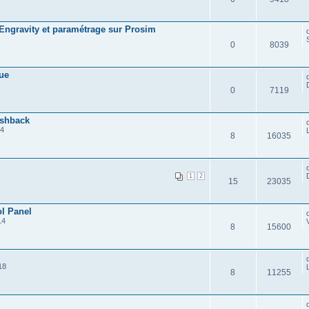
Engravity et paramétrage sur Prosim
0
8039
ue
0
7119
ushback
54
8
16035
1
2
15
23035
l Panel
14
8
15600
18
8
11255