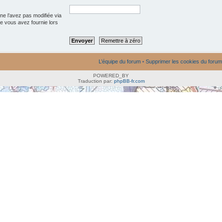
ne l’avez pas modifiée via
que vous avez fournie lors
L’équipe du forum
•
Supprimer les cookies du forum
POWERED_BY
Traduction par:
phpBB-fr.com